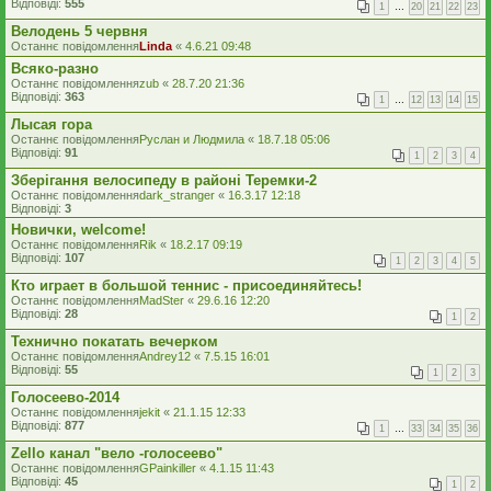
Відповіді:
555
1
…
20
21
22
23
Велодень 5 червня
Останнє повідомлення
Linda
«
4.6.21 09:48
Всяко-разно
Останнє повідомлення
zub
«
28.7.20 21:36
Відповіді:
363
1
…
12
13
14
15
Лысая гора
Останнє повідомлення
Руслан и Людмила
«
18.7.18 05:06
Відповіді:
91
1
2
3
4
Зберігання велосипеду в районі Теремки-2
Останнє повідомлення
dark_stranger
«
16.3.17 12:18
Відповіді:
3
Новички, welcome!
Останнє повідомлення
Rik
«
18.2.17 09:19
Відповіді:
107
1
2
3
4
5
Кто играет в большой теннис - присоединяйтесь!
Останнє повідомлення
MadSter
«
29.6.16 12:20
Відповіді:
28
1
2
Технично покатать вечерком
Останнє повідомлення
Andrey12
«
7.5.15 16:01
Відповіді:
55
1
2
3
Голосеево-2014
Останнє повідомлення
jekit
«
21.1.15 12:33
Відповіді:
877
1
…
33
34
35
36
Zello канал "вело -голосеево"
Останнє повідомлення
GPainkiller
«
4.1.15 11:43
Відповіді:
45
1
2