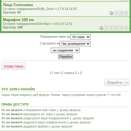
Лица Голосеево
Останнє повідомлення
Duffy_Duck
«
17.9.14 11:50
Відповіді:
50
1
2
3
Марафон 100 км
Останнє повідомлення
Obi-Wan
«
14.6.14 12:51
Відповіді:
108
1
2
3
4
5
Показувати теми за:
Сортувати за
Нова тема
12 тем •Сторінка
1
з
1
Перейти
ХТО ЗАРАЗ ОНЛАЙН
Зараз переглядають цей форум: Немає зареєстрованих користувачів і 7 гостей
ПРАВА ДОСТУПУ
Ви
не можете
створювати нові теми у цьому форумі
Ви
не можете
відповідати на теми у цьому форумі
Ви
не можете
редагувати ваші повідомлення у цьому форумі
Ви
не можете
видаляти ваші повідомлення у цьому форумі
Ви
не можете
додавати файли у цьому форумі