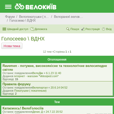
Форум
Велопокатушки ( покатеньки), велопоходи, туризм.
Велоранок\ веловечір\ велодень \ велоніч
Голосеево \ ВДНХ
Швидкий доступ
Допомога
Пошук
Реєстрація
Вхід
Голосеево \ ВДНХ
Нова тема
12 тем •Сторінка
1
з
1
Оголошення
Ravemen - потужне, високоякісне та технологічне велосипедне
світло
Останнє повідомлення
ВелоДім
«
6.1.23 11:40
Доданов
iнтернет - магазин *Velosiped.com*
Відповіді:
15
Правила форуму
Останнє повідомлення
Велопортал
«
20.6.14 04:52
Доданов
Покатушки ( покатеньки)
Відповіді:
2
Тем
Катаємось! ВелоГолосіїв
Останнє повідомлення
Денис Д
«
24.7.22 20:52