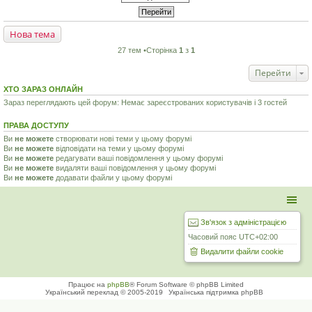
Нова тема
27 тем •Сторінка
1
з
1
Перейти
ХТО ЗАРАЗ ОНЛАЙН
Зараз переглядають цей форум: Немає зареєстрованих користувачів і 3 гостей
ПРАВА ДОСТУПУ
Ви
не можете
створювати нові теми у цьому форумі
Ви
не можете
відповідати на теми у цьому форумі
Ви
не можете
редагувати ваші повідомлення у цьому форумі
Ви
не можете
видаляти ваші повідомлення у цьому форумі
Ви
не можете
додавати файли у цьому форумі
Зв'язок з адміністрацією
Часовий пояс
UTC+02:00
Видалити файли cookie
Працює на
phpBB
® Forum Software © phpBB Limited
Український переклад © 2005-2019
Українська підтримка phpBB