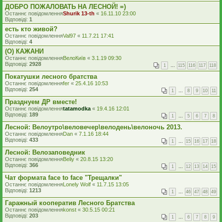
ДОБРО ПОЖАЛОВАТЬ НА ЛЕСНОЙ! =)
Останнє повідомлення
Shurik 13-th
«
16.11.10 23:00
Відповіді:
1
есть кто живой?
Останнє повідомлення
Val97
«
11.7.21 17:41
Відповіді:
4
(O) КАЖАНИ
Останнє повідомлення
ВелоКиїв
«
3.1.19 09:30
Відповіді:
2928
1
…
115
116
117
118
Покатушки лесного братства
Останнє повідомлення
fer
«
25.4.16 10:53
Відповіді:
254
1
…
8
9
10
11
Празднуем ДР вместе!
Останнє повідомлення
tatamodka
«
19.4.16 12:01
Відповіді:
189
1
…
5
6
7
8
Лесной: Велоутро\веловечер\велодень\велоночь 2013.
Останнє повідомлення
Dan
«
7.1.16 18:44
Відповіді:
433
1
…
15
16
17
18
Лесной: Велозаповедник
Останнє повідомлення
Beliy
«
20.8.15 13:20
Відповіді:
366
1
…
12
13
14
15
Чат формата face to face "Трещалки"
Останнє повідомлення
Lonely Wolf
«
11.7.15 13:05
Відповіді:
1213
1
…
46
47
48
49
Гаражный кооператив Лесного Братства
Останнє повідомлення
konst
«
30.5.15 00:21
Відповіді:
203
1
…
6
7
8
9