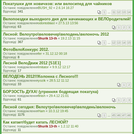
Покатушки для новичков: или велосипед для чайников
Останнє повідомлення
BUSH_92
«
2.6.14 16:27
Відповіді:
341
1
…
11
12
13
14
Велопоездки выходного дня для начинающих и ВЕЛОродителей!
Останнє повідомлення
odontoblast
«
27.5.13 13:56
Відповіді:
63
1
2
3
Лесной: Велоутро\веловечер\велодень\велоночь 2012
Останнє повідомлення
Shurik 13-th
«
19.2.13 11:15
Відповіді:
367
1
…
12
13
14
15
ФотоВелоКонкурс 2012.
Останнє повідомлення
fer
«
31.12.12 00:18
Відповіді:
8
Лесной ВелоДвиж 2012 [S1E1]
Останнє повідомлення
Imitator
«
9.9.12 12:17
Відповіді:
17
ВЕЛОДЕНЬ 2012!!!Колонна с Лесного!!!
Останнє повідомлення
yozik
«
28.5.12 11:12
Відповіді:
33
1
2
БОРЗОСТЬ ДУХА! (утренняя бодрящая покатуха)
Останнє повідомлення
finish
«
29.4.12 21:01
Відповіді:
61
1
2
3
Лесной сегодня: Велоутро\веловечер\велодень\велоночь
Останнє повідомлення
Ham
«
10.3.12 19:45
Відповіді:
1175
1
…
45
46
47
48
Как катает/будет катать ЛЕСНОЙ?
Останнє повідомлення
Shurik 13-th
«
1.2.12 11:40
Відповіді:
11