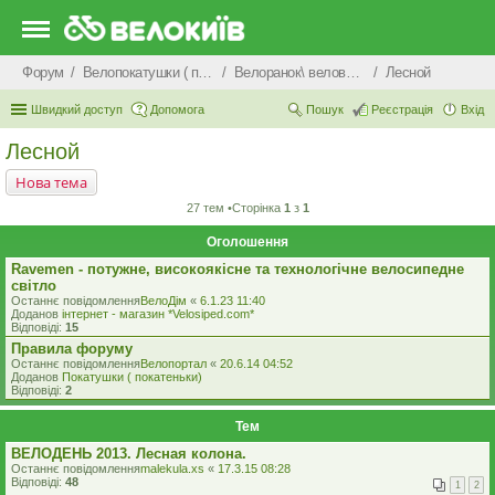
Форум
Велопокатушки ( покатеньки), велопоходи, туризм.
Велоранок\ веловечір\ велодень \ велоніч
Лесной
Швидкий доступ
Допомога
Пошук
Реєстрація
Вхід
Лесной
Нова тема
27 тем •Сторінка
1
з
1
Оголошення
Ravemen - потужне, високоякісне та технологічне велосипедне
світло
Останнє повідомлення
ВелоДім
«
6.1.23 11:40
Доданов
iнтернет - магазин *Velosiped.com*
Відповіді:
15
Правила форуму
Останнє повідомлення
Велопортал
«
20.6.14 04:52
Доданов
Покатушки ( покатеньки)
Відповіді:
2
Тем
ВЕЛОДЕНЬ 2013. Лесная колона.
Останнє повідомлення
malekula.xs
«
17.3.15 08:28
Відповіді:
48
1
2