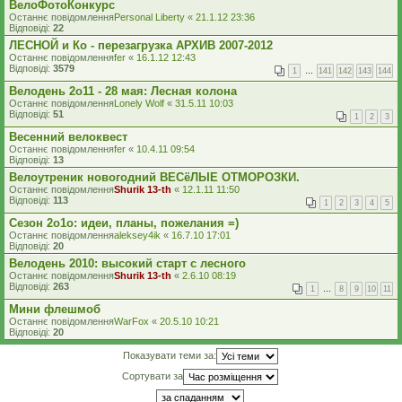
ВелоФотоКонкурс
Останнє повідомлення
Personal Liberty
«
21.1.12 23:36
Відповіді:
22
ЛЕСНОЙ и Ко - перезагрузка АРХИВ 2007-2012
Останнє повідомлення
fer
«
16.1.12 12:43
Відповіді:
3579
1
…
141
142
143
144
Велодень 2о11 - 28 мая: Лесная колона
Останнє повідомлення
Lonely Wolf
«
31.5.11 10:03
Відповіді:
51
1
2
3
Весенний велоквест
Останнє повідомлення
fer
«
10.4.11 09:54
Відповіді:
13
Велоутреник новогодний ВЕСёЛЫЕ ОТМОРОЗКИ.
Останнє повідомлення
Shurik 13-th
«
12.1.11 11:50
Відповіді:
113
1
2
3
4
5
Сезон 2о1о: идеи, планы, пожелания =)
Останнє повідомлення
aleksey4ik
«
16.7.10 17:01
Відповіді:
20
Велодень 2010: высокий старт с лесного
Останнє повідомлення
Shurik 13-th
«
2.6.10 08:19
Відповіді:
263
1
…
8
9
10
11
Мини флешмоб
Останнє повідомлення
WarFox
«
20.5.10 10:21
Відповіді:
20
Показувати теми за:
Сортувати за