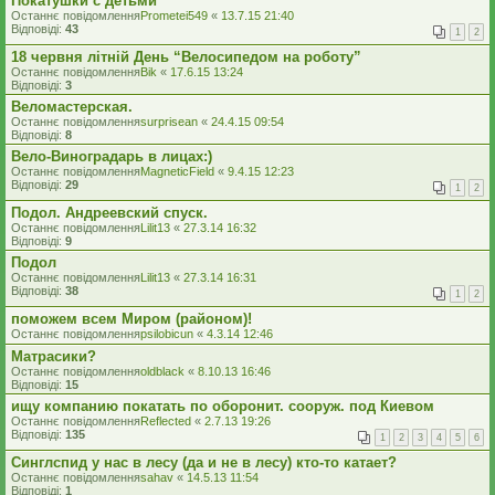
Покатушки с детьми
Останнє повідомлення
Prometei549
«
13.7.15 21:40
Відповіді:
43
1
2
18 червня літній День “Велосипедом на роботу”
Останнє повідомлення
Bik
«
17.6.15 13:24
Відповіді:
3
Веломастерская.
Останнє повідомлення
surprisean
«
24.4.15 09:54
Відповіді:
8
Вело-Виноградарь в лицах:)
Останнє повідомлення
MagneticField
«
9.4.15 12:23
Відповіді:
29
1
2
Подол. Андреевский спуск.
Останнє повідомлення
Lilit13
«
27.3.14 16:32
Відповіді:
9
Подол
Останнє повідомлення
Lilit13
«
27.3.14 16:31
Відповіді:
38
1
2
поможем всем Миром (районом)!
Останнє повідомлення
psilobicun
«
4.3.14 12:46
Матрасики?
Останнє повідомлення
oldblack
«
8.10.13 16:46
Відповіді:
15
ищу компанию покатать по оборонит. сооруж. под Киевом
Останнє повідомлення
Reflected
«
2.7.13 19:26
Відповіді:
135
1
2
3
4
5
6
Синглспид у нас в лесу (да и не в лесу) кто-то катает?
Останнє повідомлення
sahav
«
14.5.13 11:54
Відповіді:
1