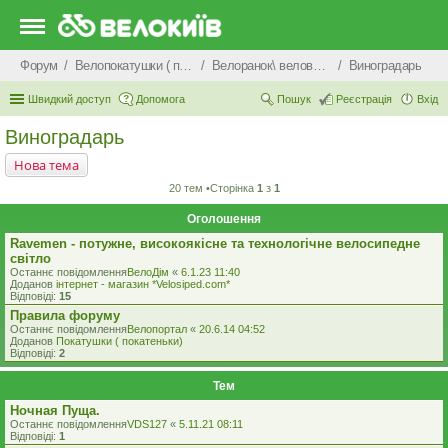
Форум
Велопокатушки ( покатеньки), велопоходи, туризм.
Велоранок\ веловечір\ велодень \ велоніч
Виноградарь
Швидкий доступ
Допомога
Пошук
Реєстрація
Вхід
Виноградарь
Нова тема
20 тем •Сторінка
1
з
1
Оголошення
Ravemen - потужне, високоякісне та технологічне велосипедне
світло
Останнє повідомлення
ВелоДім
«
6.1.23 11:40
Доданов
iнтернет - магазин *Velosiped.com*
Відповіді:
15
Правила форуму
Останнє повідомлення
Велопортал
«
20.6.14 04:52
Доданов
Покатушки ( покатеньки)
Відповіді:
2
Тем
Ночная Пуща.
Останнє повідомлення
VDS127
«
5.11.21 08:11
Відповіді:
1