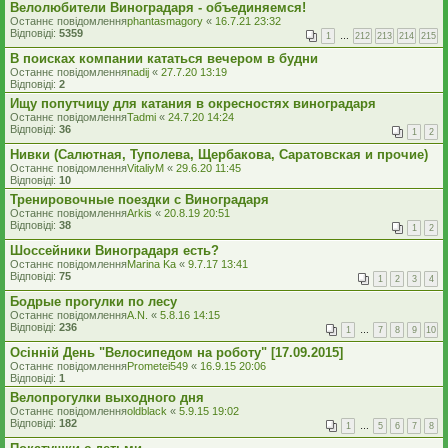
Велолюбители Виноградаря - объединяемся!
Останнє повідомлення
phantasmagory
«
16.7.21 23:32
Відповіді:
5359
1
…
212
213
214
215
В поисках компании кататься вечером в будни
Останнє повідомлення
nadij
«
27.7.20 13:19
Відповіді:
2
Ищу попутчицу для катания в окресностях виноградаря
Останнє повідомлення
Tadmi
«
24.7.20 14:24
Відповіді:
36
1
2
Нивки (Салютная, Туполева, Щербакова, Саратовская и прочие)
Останнє повідомлення
VitaliyM
«
29.6.20 11:45
Відповіді:
10
Тренировочные поездки с Виноградаря
Останнє повідомлення
Arkis
«
20.8.19 20:51
Відповіді:
38
1
2
Шоссейники Виноградаря есть?
Останнє повідомлення
Marina Ka
«
9.7.17 13:41
Відповіді:
75
1
2
3
4
Бодрые прогулки по лесу
Останнє повідомлення
A.N.
«
5.8.16 14:15
Відповіді:
236
1
…
7
8
9
10
Осінній День "Велосипедом на роботу" [17.09.2015]
Останнє повідомлення
Prometei549
«
16.9.15 20:06
Відповіді:
1
Велопрогулки выходного дня
Останнє повідомлення
oldblack
«
5.9.15 19:02
Відповіді:
182
1
…
5
6
7
8