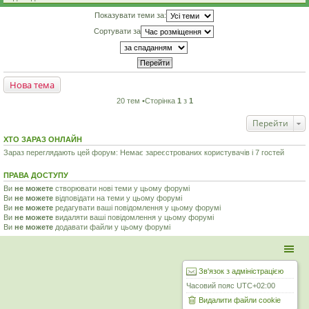
Показувати теми за:
Сортувати за
Нова тема
20 тем •Сторінка
1
з
1
Перейти
ХТО ЗАРАЗ ОНЛАЙН
Зараз переглядають цей форум: Немає зареєстрованих користувачів і 7 гостей
ПРАВА ДОСТУПУ
Ви
не можете
створювати нові теми у цьому форумі
Ви
не можете
відповідати на теми у цьому форумі
Ви
не можете
редагувати ваші повідомлення у цьому форумі
Ви
не можете
видаляти ваші повідомлення у цьому форумі
Ви
не можете
додавати файли у цьому форумі
Зв'язок з адміністрацією
Часовий пояс
UTC+02:00
Видалити файли cookie