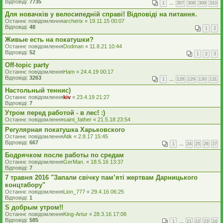
Відповіді:
7735
1
…
307
308
309
310
Для новачків у велосипедній справі! Відповіді на питання.
Останнє повідомлення
archerix
«
19.11.15 00:07
Відповіді:
48
1
2
Живые есть на покатушки?
Останнє повідомлення
Dodman
«
11.8.21 10:44
Відповіді:
52
1
2
3
Off-topic party
Останнє повідомлення
Ham
«
24.4.19 00:17
Відповіді:
3263
1
…
128
129
130
131
Настольный теннис)
Останнє повідомлення
kiv
«
23.4.19 21:27
Відповіді:
7
Утром перед работой - в лес! :)
Останнє повідомлення
saint_father
«
21.5.18 23:54
Регулярная покатушка Харьковского
Останнє повідомлення
Atik
«
2.8.17 15:45
Відповіді:
667
1
…
24
25
26
27
Бодрячком после работы по средам
Останнє повідомлення
GerMan.
«
18.5.16 13:37
Відповіді:
7
7 травня 2016 "Запали свічку пам’яті жертвам Дарницького
концтабору"
Останнє повідомлення
Lion_777
«
29.4.16 06:25
Відповіді:
1
S добрым утром!!
Останнє повідомлення
King-Artur
«
28.3.16 17:08
Відповіді:
585
1
…
21
22
23
24