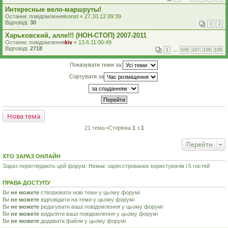
Интересные вело-маршруты!
Останнє повідомлення
konst
«
27.10.12 09:39
Відповіді:
30
1
2
Харьковский, алле!!! (НОН-СТОП) 2007-2011
Останнє повідомлення
kiv
«
13.6.11 00:49
Відповіді:
2718
1
…
106
107
108
109
Показувати теми за:
Сортувати за
Нова тема
21 тема •Сторінка
1
з
1
Перейти
ХТО ЗАРАЗ ОНЛАЙН
Зараз переглядають цей форум: Немає зареєстрованих користувачів і 5 гостей
ПРАВА ДОСТУПУ
Ви
не можете
створювати нові теми у цьому форумі
Ви
не можете
відповідати на теми у цьому форумі
Ви
не можете
редагувати ваші повідомлення у цьому форумі
Ви
не можете
видаляти ваші повідомлення у цьому форумі
Ви
не можете
додавати файли у цьому форумі