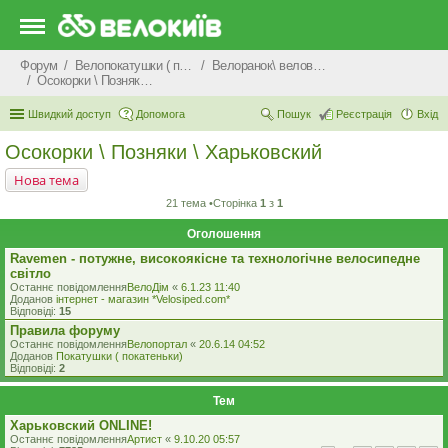
Форум
Велопокатушки ( покатеньки), велопоходи, туризм.
Велоранок\ веловечір\ велодень \ велоніч
Осокорки \ Позняки \ Харьковский
Швидкий доступ
Допомога
Пошук
Реєстрація
Вхід
Осокорки \ Позняки \ Харьковский
Нова тема
21 тема •Сторінка
1
з
1
Оголошення
Ravemen - потужне, високоякісне та технологічне велосипедне
світло
Останнє повідомлення
ВелоДім
«
6.1.23 11:40
Доданов
iнтернет - магазин *Velosiped.com*
Відповіді:
15
Правила форуму
Останнє повідомлення
Велопортал
«
20.6.14 04:52
Доданов
Покатушки ( покатеньки)
Відповіді:
2
Тем
Харьковский ONLINE!
Останнє повідомлення
Артист
«
9.10.20 05:57