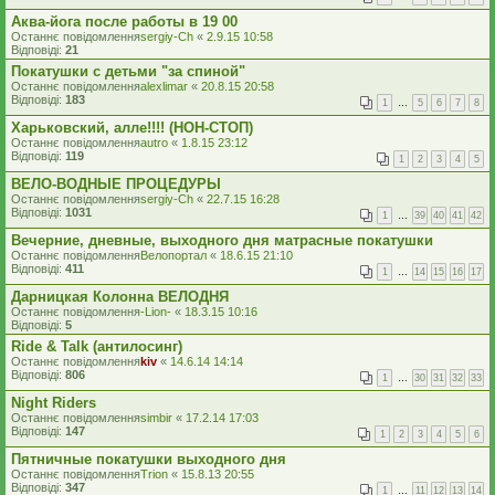
Аква-йога после работы в 19 00
Останнє повідомлення
sergiy-Ch
«
2.9.15 10:58
Відповіді:
21
Покатушки с детьми "за спиной"
Останнє повідомлення
alexlimar
«
20.8.15 20:58
Відповіді:
183
1
…
5
6
7
8
Харьковский, алле!!!! (НОН-СТОП)
Останнє повідомлення
autro
«
1.8.15 23:12
Відповіді:
119
1
2
3
4
5
ВЕЛО-ВОДНЫЕ ПРОЦЕДУРЫ
Останнє повідомлення
sergiy-Ch
«
22.7.15 16:28
Відповіді:
1031
1
…
39
40
41
42
Вечерние, дневные, выходного дня матрасные покатушки
Останнє повідомлення
Велопортал
«
18.6.15 21:10
Відповіді:
411
1
…
14
15
16
17
Дарницкая Колонна ВЕЛОДНЯ
Останнє повідомлення
-Lion-
«
18.3.15 10:16
Відповіді:
5
Ride & Talk (антилосинг)
Останнє повідомлення
kiv
«
14.6.14 14:14
Відповіді:
806
1
…
30
31
32
33
Night Riders
Останнє повідомлення
simbir
«
17.2.14 17:03
Відповіді:
147
1
2
3
4
5
6
Пятничные покатушки выходного дня
Останнє повідомлення
Trion
«
15.8.13 20:55
Відповіді:
347
1
…
11
12
13
14