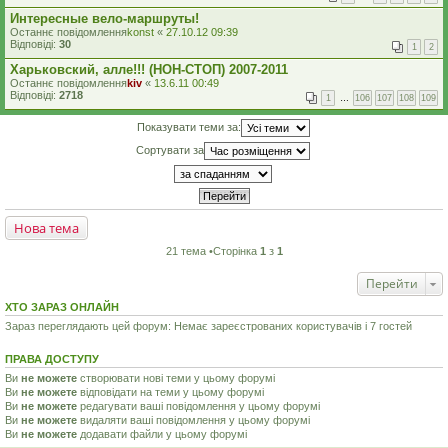
Интересные вело-маршруты!
Останнє повідомлення
konst
«
27.10.12 09:39
Відповіді:
30
1
2
Харьковский, алле!!! (НОН-СТОП) 2007-2011
Останнє повідомлення
kiv
«
13.6.11 00:49
Відповіді:
2718
1
…
106
107
108
109
Показувати теми за:
Сортувати за
Нова тема
21 тема •Сторінка
1
з
1
Перейти
ХТО ЗАРАЗ ОНЛАЙН
Зараз переглядають цей форум: Немає зареєстрованих користувачів і 7 гостей
ПРАВА ДОСТУПУ
Ви
не можете
створювати нові теми у цьому форумі
Ви
не можете
відповідати на теми у цьому форумі
Ви
не можете
редагувати ваші повідомлення у цьому форумі
Ви
не можете
видаляти ваші повідомлення у цьому форумі
Ви
не можете
додавати файли у цьому форумі