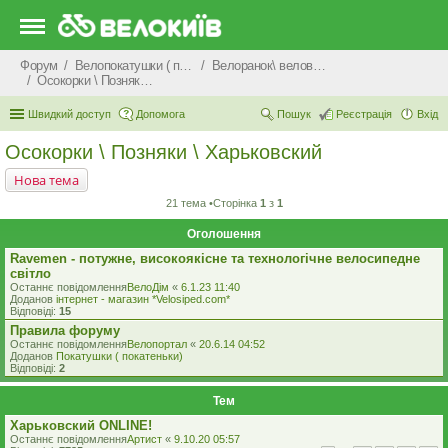
Форум
Велопокатушки ( покатеньки), велопоходи, туризм.
Велоранок\ веловечір\ велодень \ велоніч
Осокорки \ Позняки \ Харьковский
Швидкий доступ
Допомога
Пошук
Реєстрація
Вхід
Осокорки \ Позняки \ Харьковский
Нова тема
21 тема •Сторінка
1
з
1
Оголошення
Ravemen - потужне, високоякісне та технологічне велосипедне
світло
Останнє повідомлення
ВелоДім
«
6.1.23 11:40
Доданов
iнтернет - магазин *Velosiped.com*
Відповіді:
15
Правила форуму
Останнє повідомлення
Велопортал
«
20.6.14 04:52
Доданов
Покатушки ( покатеньки)
Відповіді:
2
Тем
Харьковский ONLINE!
Останнє повідомлення
Артист
«
9.10.20 05:57