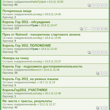
Останнє повідомлення
НиКиТуШкА
«
8.9.11 15:55
Відповіді:
85
1
2
3
4
Потерянные вещи
Останнє повідомлення
Loxmatyj
«
29.8.11 14:40
Відповіді:
2
Король Гор 2011 - обсуждение
Останнє повідомлення
Трям
«
20.8.11 23:47
Відповіді:
233
1
…
7
8
9
10
Приз от Nutrend - покорителю стартового апхила
Останнє повідомлення
Loxmatyj
«
18.8.11 14:05
Відповіді:
8
Король Гор 2011_ПОЛОЖЕНИЕ
Останнє повідомлення
Трям
«
18.8.11 12:42
Відповіді:
75
1
2
3
4
Номера на гонку
Останнє повідомлення
Loxmatyj
«
16.8.11 23:37
Король Гор - подскажите достопримечательности.
Останнє повідомлення
Moon13
«
10.8.11 11:46
Відповіді:
26
1
2
Король Гор 2011_на разных языках
Останнє повідомлення
Ajax
«
18.7.11 11:19
Відповіді:
6
КорольГор2011_УЧАСТНИКИ
Останнє повідомлення
Loxmatyj
«
20.2.11 12:48
Відповіді:
1
Re: вести с трассы, результаты
Останнє повідомлення
polly
«
13.2.11 12:17
Відповіді:
42
1
2