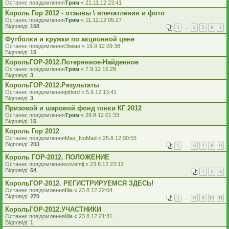
Останнє повідомлення
Трям
«
21.11.12 23:41
Король Гор 2012 - отзывы \ впечатления и фото
Останнє повідомлення
Трям
«
11.12.12 05:27
Відповіді:
168
1
…
4
5
6
7
Футболки и кружки по акционной цене
Останнє повідомлення
Эмми
«
19.9.12 09:38
Відповіді:
15
КорольГОР-2012.Потерянное-Найденное
Останнє повідомлення
Трям
«
7.9.12 15:29
Відповіді:
3
КорольГОР-2012.Результаты
Останнє повідомлення
pitlord
«
5.9.12 13:41
Відповіді:
3
Призовой и шаровой фонд гонки КГ 2012
Останнє повідомлення
Трям
«
29.8.12 01:33
Відповіді:
15
Король Гор 2012
Останнє повідомлення
Max_NoMad
«
25.8.12 00:55
Відповіді:
203
1
…
6
7
8
9
Король ГОР-2012. ПОЛОЖЕНИЕ
Останнє повідомлення
voventij
«
23.8.12 23:12
Відповіді:
54
1
2
3
КорольГОР-2012. РЕГИСТРИРУЕМСЯ ЗДЕСЬ!
Останнє повідомлення
Illia
«
23.8.12 22:04
Відповіді:
270
1
…
8
9
10
11
КорольГОР-2012.УЧАСТНИКИ
Останнє повідомлення
Illia
«
23.8.12 21:31
Відповіді:
1