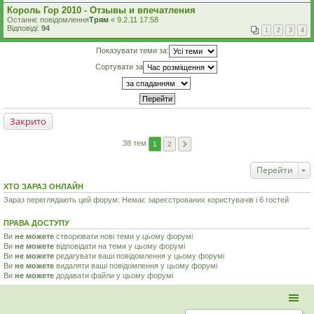
Король Гор 2010 - Отзывы и впечатления
Останнє повідомлення
Трям
«
9.2.11 17:58
Відповіді:
94
1
2
3
4
Показувати теми за:
Сортувати за
Закрито
38 тем
1
2
Перейти
ХТО ЗАРАЗ ОНЛАЙН
Зараз переглядають цей форум: Немає зареєстрованих користувачів і 6 гостей
ПРАВА ДОСТУПУ
Ви
не можете
створювати нові теми у цьому форумі
Ви
не можете
відповідати на теми у цьому форумі
Ви
не можете
редагувати ваші повідомлення у цьому форумі
Ви
не можете
видаляти ваші повідомлення у цьому форумі
Ви
не можете
додавати файли у цьому форумі