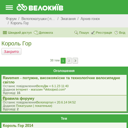
Форум
Велопокатушки ( покатеньки), велопоходи, туризм.
Змагання
Архив гонок
Король Гор
Швидкий доступ
Допомога
Пошук
Реєстрація
Вхід
Король Гор
Закрито
38 тем
1
2
Оголошення
Ravemen - потужне, високоякісне та технологічне велосипедне
світло
Останнє повідомлення
ВелоДім
«
6.1.23 11:40
Доданов
iнтернет - магазин *Velosiped.com*
Відповіді:
15
Правила форуму
Останнє повідомлення
Велопортал
«
20.6.14 04:52
Доданов
Покатушки ( покатеньки)
Відповіді:
2
Тем
Король Гор 2014