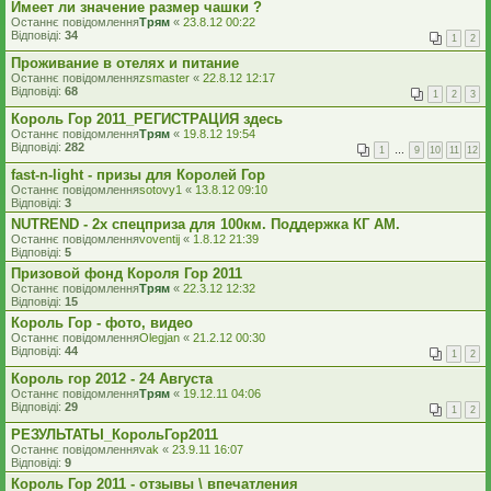
Имеет ли значение размер чашки ?
Останнє повідомлення
Трям
«
23.8.12 00:22
Відповіді:
34
1
2
Проживание в отелях и питание
Останнє повідомлення
zsmaster
«
22.8.12 12:17
Відповіді:
68
1
2
3
Король Гор 2011_РЕГИСТРАЦИЯ здесь
Останнє повідомлення
Трям
«
19.8.12 19:54
Відповіді:
282
1
…
9
10
11
12
fast-n-light - призы для Королей Гор
Останнє повідомлення
sotovy1
«
13.8.12 09:10
Відповіді:
3
NUTREND - 2х спецприза для 100км. Поддержка КГ АМ.
Останнє повідомлення
voventij
«
1.8.12 21:39
Відповіді:
5
Призовой фонд Короля Гор 2011
Останнє повідомлення
Трям
«
22.3.12 12:32
Відповіді:
15
Король Гор - фото, видео
Останнє повідомлення
Olegjan
«
21.2.12 00:30
Відповіді:
44
1
2
Король гор 2012 - 24 Августа
Останнє повідомлення
Трям
«
19.12.11 04:06
Відповіді:
29
1
2
РЕЗУЛЬТАТЫ_КорольГор2011
Останнє повідомлення
vak
«
23.9.11 16:07
Відповіді:
9
Король Гор 2011 - отзывы \ впечатления