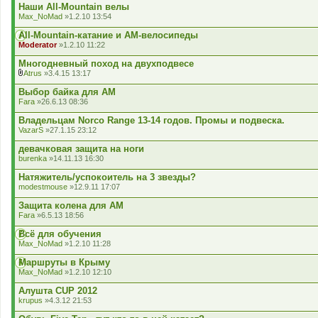
к
Наши All-Mountain велы
л
Max_NoMad
»1.2.10 13:54
а
д
Аll-Mountain-катание и АМ-велосипеды
е
Moderator
»1.2.10 11:22
н
н
Многодневный поход на двухподвесе
я
Atrus
»3.4.15 13:17
В
к
Выбор байка для АМ
л
Fara
»26.6.13 08:36
а
д
Владельцам Norco Range 13-14 годов. Промы и подвеска.
е
VazarS
»27.1.15 23:12
н
н
девачковая защита на ноги
я
burenka
»14.11.13 16:30
Натяжитель/успокоитель на 3 звезды?
modestmouse
»12.9.11 17:07
Защита колена для AM
Fara
»6.5.13 18:56
Всё для обучения
Max_NoMad
»1.2.10 11:28
Маршруты в Крыму
Max_NoMad
»1.2.10 12:10
Алушта CUP 2012
krupus
»4.3.12 21:53