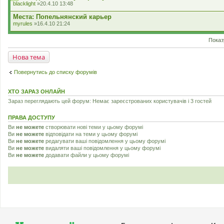
blacklight
»20.4.10 13:48
Места: Попельнянский карьер
myrules
»16.4.10 21:24
Показ
Нова тема
Повернутись до списку форумів
ХТО ЗАРАЗ ОНЛАЙН
Зараз переглядають цей форум: Немає зареєстрованих користувачів і 3 гостей
ПРАВА ДОСТУПУ
Ви
не можете
створювати нові теми у цьому форумі
Ви
не можете
відповідати на теми у цьому форумі
Ви
не можете
редагувати ваші повідомлення у цьому форумі
Ви
не можете
видаляти ваші повідомлення у цьому форумі
Ви
не можете
додавати файли у цьому форумі