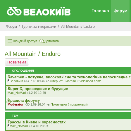
Головна
Форум
Форум
Гурток за інтересами
All Mountain / Enduro
Швидкий доступ
Допомога
All Mountain / Enduro
Нова тема
ОГОЛОШЕННЯ
Ravemen - потужне, високоякісне та технологічне велосипедне с
ВелоКиїв
»14.7.18 09:46 »в
iнтернет - магазин *Velosiped.com*
В
к
Super D, прошедшие и будущие
л
Max_NoMad
»1.2.10 12:49
а
д
Правила форуму
е
Moderator
»30.1.09 16:04 »в
Покатушки ( покатеньки)
н
н
я
ТЕМ
Трассы в Киеве и окресностях
Max_NoMad
»7.4.10 20:53
В