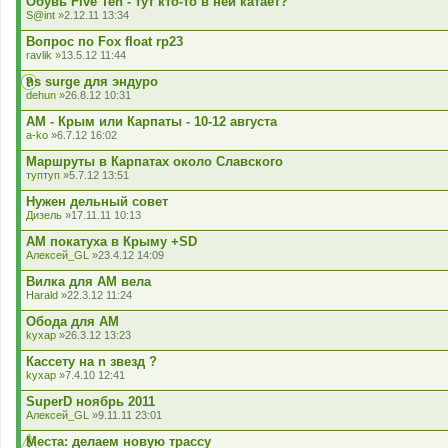
Обувь Five Ten - тут кто-то в ней катает?
S@int
»2.12.11 13:34
Вопрос по Fox float rp23
ravlik
»13.5.12 11:44
ns surge для эндуро
dehun
»26.8.12 10:31
АМ - Крым или Карпаты - 10-12 августа
a-ko
»6.7.12 16:02
Маршруты в Карпатах около Славского
туптуп
»5.7.12 13:51
Нужен дельный совет
Дизель
»17.11.11 10:13
АМ покатуха в Крыму +SD
Алексей_GL
»23.4.12 14:09
Вилка для АМ вела
Harald
»22.3.12 11:24
Обода для АМ
kyxap
»26.3.12 13:23
Кассету на n звезд ?
kyxap
»7.4.10 12:41
SuperD ноябрь 2011
Алексей_GL
»9.11.11 23:01
Места: делаем новую трассу