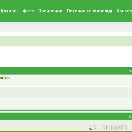
Каталог
Фото
Посилання
Питання та вiдповiдi
Контак
В
вітло
В
1
…
3
4
5
6
7