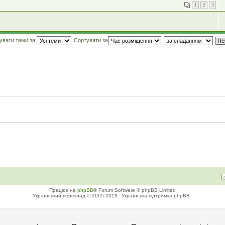
1
2
3
увати теми за:
Сортувати за
Працює на
phpBB
® Forum Software © phpBB Limited
Український переклад © 2005-2019
Українська підтримка phpBB