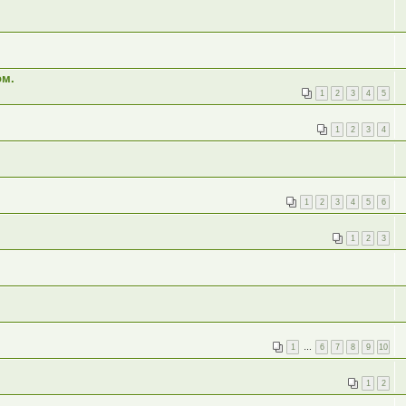
ом.
1
2
3
4
5
1
2
3
4
1
2
3
4
5
6
1
2
3
1
…
6
7
8
9
10
1
2