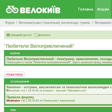
Головна
Форум
Форум
Велопокатушки ( покатеньки), велопоходи, туризм.
Велоранок\ 
Швидкий доступ
Допомога
"Любители Велоприключений"
ФОРУМ
Любители Велоприключений - покатушки, приключения, поход
Покатушки от клуба "Любители велоприключений". Здесь разрешен флуд, миним
Нова тема
ОГОЛОШЕННЯ
Ravemen - потужне, високоякісне та технологічне велосипедне с
ВелоКиїв
»14.7.18 09:46 »в
iнтернет - магазин *Velosiped.com*
В
к
Правила форуму
л
Moderator
»30.1.09 16:04 »в
Покатушки ( покатеньки)
а
д
е
ТЕМ
н