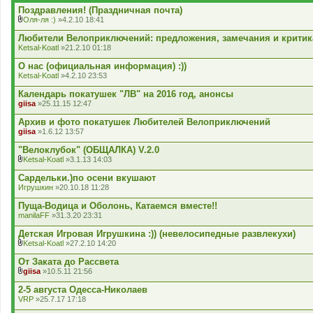
н
Поздравления! (Праздничная почта)
я
Оля-ля :)
»4.2.10 18:41
В
к
Любители Велоприключений: предложения, замечания и критик
л
Ketsal-Koatl
»21.2.10 01:18
а
д
О нас (официальная информация) :))
е
Ketsal-Koatl
»4.2.10 23:53
н
н
Календарь покатушек "ЛВ" на 2016 год, анонсы
я
giisa
»25.11.15 12:47
Архив и фото покатушек Любителей Велоприключений
giisa
»1.6.12 13:57
"Велоклубок" (ОБЩАЛКА) V.2.0
Ketsal-Koatl
»3.1.13 14:03
В
к
Сардельки.)по осени вкушают
л
Игрушкин
»20.10.18 11:28
а
д
Пуща-Водица и Оболонь, Катаемся вместе!!
е
manilaFF
»31.3.20 23:31
н
н
Детская Игровая Игрушкина :)) (невелосипедные развлекухи)
я
Ketsal-Koatl
»27.2.10 14:20
В
к
От Заката до Рассвета
л
giisa
»10.5.11 21:56
а
В
д
к
2-5 августа Одесса-Николаев
е
л
VRP
»25.7.17 17:18
н
а
н
д