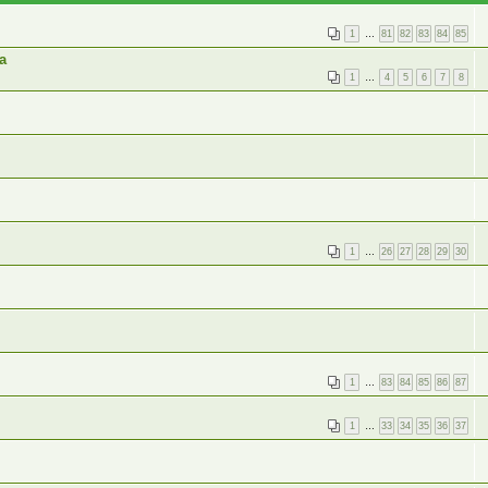
1
…
81
82
83
84
85
а
1
…
4
5
6
7
8
1
…
26
27
28
29
30
1
…
83
84
85
86
87
1
…
33
34
35
36
37