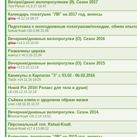
Вечірні/денні велопрогулянки (0). Сезон 2017
я
е
Toni Parker
»1.3.17 16:43
н
н
Календарь покатушек "ЛВ" на 2017 год, анонсы
я
giisa
»9.12.16 08:27
Подготовка к многодневным покатушкам/походам, обмен опыт
Ketsal-Koatl
»20.5.09 21:46
Вечерние/дневные велопрогулки (О). Сезон 2016
giisa
»14.3.16 16:04
Развалины церкви
мангуст
»6.3.16 21:26
Вечерние/дневные велопрогулки (О). Сезон 2015
giisa
»13.5.15 12:18
Каникулы в Карпатах "3" с 03.02 - 06.02.2016
Tob3r
»14.11.15 19:25
Новій Рік 2016! Релакс для тела и души)
Lili
»20.12.15 22:19
Съёмка клипа о здоровом образе жизни
yran
»18.10.15 11:37
Вечерние/дневные велопрогулки. Сезон 2014.
Ketsal-Koatl
»26.2.14 14:52
В
к
Персональный топ. Ketsal-Koatl.
л
Ketsal-Koatl
»17.4.13 08:12
а
д
Календарь покатушек "ЛВ" на 2015 год, анонсы