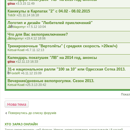
е
giisa
»3.3.15 11:49
н
н
Каникулы в Карпатах "2" с 04.02 - 08.02.2015
я
Tob3r
»21.11.14 16:18
Логотип и дизайн "Любителей приключений"
blagomyr
»7.5.12 10:04
Ц
В
я
к
Что для Вас велоприключение?
т
л
blagomyr
»19.4.12 18:06
е
а
Ц
м
д
я
Тренировочные "Вертолёты" ( средняя скорость >20км/ч)
а
е
т
Ketsal-Koatl
»6.7.11 12:13
м
н
е
а
н
м
Календарь покатушек "ЛВ" на 2014 год, анонсы
є
я
а
г
giisa
»12.11.13 16:33
м
о
а
л
31-е национальное ралли "100 за 10" или Одесская Сотка 2013.
є
о
г
FoxteR
»6.11.12 15:09
с
В
о
у
к
л
Вечерние/дневные велопрогулки. Сезон 2013.
в
л
о
Ketsal-Koatl
»25.3.13 20:42
а
а
с
н
д
у
н
е
в
Показ
я
н
а
.
н
н
Нова тема
я
н
я
.
Повернутись до списку форумів
ХТО ЗАРАЗ ОНЛАЙН
Зараз переглядають цей форум: Немає зареєстрованих користувачів і 8 гостей