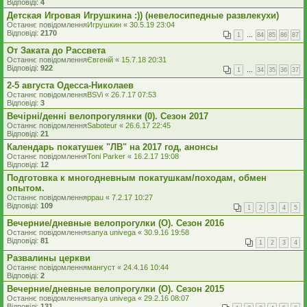
Відповіді:
4
Детская Игровая Игрушкина :)) (невелосипедные развлекухи)
Останнє повідомлення
Игрушкин
«
30.5.19 23:04
Відповіді:
2170
1
…
84
85
86
87
От Заката до Рассвета
Останнє повідомлення
Євгеній
«
15.7.18 20:31
Відповіді:
922
1
…
34
35
36
37
2-5 августа Одесса-Николаев
Останнє повідомлення
BSVi
«
26.7.17 07:53
Відповіді:
3
Вечірні/денні велопрогулянки (0). Сезон 2017
Останнє повідомлення
Saboteur
«
26.6.17 22:45
Відповіді:
21
Календарь покатушек "ЛВ" на 2017 год, анонсы
Останнє повідомлення
Toni Parker
«
16.2.17 19:08
Відповіді:
12
Подготовка к многодневным покатушкам/походам, обмен
опытом.
Останнє повідомлення
ppau
«
7.2.17 10:27
Відповіді:
109
1
2
3
4
5
Вечерние/дневные велопрогулки (О). Сезон 2016
Останнє повідомлення
sanya univega
«
30.9.16 19:58
Відповіді:
81
1
2
3
4
Развалины церкви
Останнє повідомлення
мангуст
«
24.4.16 10:44
Відповіді:
2
Вечерние/дневные велопрогулки (О). Сезон 2015
Останнє повідомлення
sanya univega
«
29.2.16 08:07
Відповіді:
131