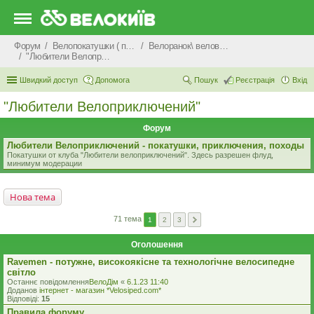
Форум
Велопокатушки ( покатеньки), велопоходи, туризм.
Велоранок\ веловечір\ велодень \ велоніч
"Любители Велоприключений"
Швидкий доступ
Допомога
Пошук
Реєстрація
Вхід
"Любители Велоприключений"
Форум
Любители Велоприключений - покатушки, приключения, походы
Покатушки от клуба "Любители велоприключений". Здесь разрешен флуд,
минимум модерации
Нова тема
71 тема
1
2
3
Оголошення
Ravemen - потужне, високоякісне та технологічне велосипедне
світло
Останнє повідомлення
ВелоДім
«
6.1.23 11:40
Доданов
iнтернет - магазин *Velosiped.com*
Відповіді:
15
Правила форуму