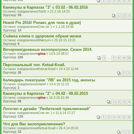
1
2
3
4
5
6
Каникулы в Карпатах "3" с 03.02 - 06.02.2016
Останнє повідомлення
Tob3r
«
21.2.16 14:23
Відповіді:
59
1
2
3
Новій Рік 2016! Релакс для тела и души)
Останнє повідомлення
Оля-ля :)
«
1.1.16 19:56
Відповіді:
14
Съёмка клипа о здоровом образе жизни
Останнє повідомлення
Maksym
«
25.10.15 13:21
Відповіді:
6
Вечерние/дневные велопрогулки. Сезон 2014.
Останнє повідомлення
giisa
«
14.5.15 08:57
Відповіді:
226
1
…
7
8
9
10
Персональный топ. Ketsal-Koatl.
Останнє повідомлення
Ketsal-Koatl
«
14.4.15 11:44
Відповіді:
26
1
2
Календарь покатушек "ЛВ" на 2015 год, анонсы
Останнє повідомлення
Vani4
«
14.4.15 11:13
Відповіді:
2
Каникулы в Карпатах "2" с 04.02 - 08.02.2015
Останнє повідомлення
giisa
«
16.3.15 21:49
Відповіді:
98
1
2
3
4
Логотип и дизайн "Любителей приключений"
Останнє повідомлення
Оля-ля :)
«
11.6.14 17:27
Відповіді:
133
1
2
3
4
5
6
Что для Вас велоприключение?
Останнє повідомлення
Ketsal-Koatl
«
26.4.14 05:41
Відповіді:
32
1
2