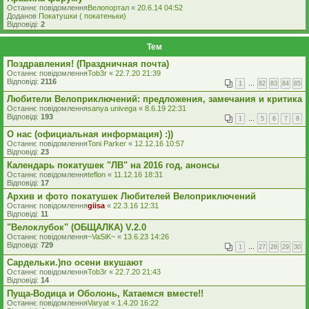
Останнє повідомлення
Велопортал
«
20.6.14 04:52
Доданов
Покатушки ( покатеньки)
Відповіді:
2
Тем
Поздравления! (Праздничная почта)
Останнє повідомлення
Tob3r
«
22.7.20 21:39
Відповіді:
2116
1
…
82
83
84
85
Любители Велоприключений: предложения, замечания и критика
Останнє повідомлення
sanya univega
«
8.6.19 22:31
Відповіді:
193
1
…
5
6
7
8
О нас (официальная информация) :))
Останнє повідомлення
Toni Parker
«
12.12.16 10:57
Відповіді:
23
Календарь покатушек "ЛВ" на 2016 год, анонсы
Останнє повідомлення
teflon
«
11.12.16 18:31
Відповіді:
17
Архив и фото покатушек Любителей Велоприключений
Останнє повідомлення
giisa
«
22.3.16 12:31
Відповіді:
11
"Велоклубок" (ОБЩАЛКА) V.2.0
Останнє повідомлення
~VaSiK~
«
13.6.23 14:26
Відповіді:
729
1
…
27
28
29
30
Сардельки.)по осени вкушают
Останнє повідомлення
Tob3r
«
22.7.20 21:43
Відповіді:
14
Пуща-Водица и Оболонь, Катаемся вместе!!
Останнє повідомлення
Varyat
«
1.4.20 16:22