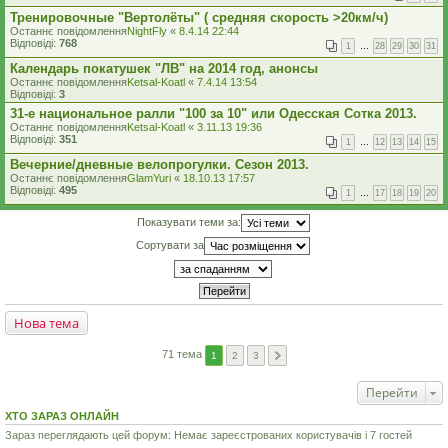
Тренировочные "Вертолёты" ( средняя скорость >20км/ч)
Останнє повідомлення
NightFly
«
8.4.14 22:44
Відповіді:
768
1
…
28
29
30
31
Календарь покатушек "ЛВ" на 2014 год, анонсы
Останнє повідомлення
Ketsal-Koatl
«
7.4.14 13:54
Відповіді:
3
31-е национальное ралли "100 за 10" или Одесская Сотка 2013.
Останнє повідомлення
Ketsal-Koatl
«
3.11.13 19:36
Відповіді:
351
1
…
12
13
14
15
Вечерние/дневные велопрогулки. Сезон 2013.
Останнє повідомлення
GlamYuri
«
18.10.13 17:57
Відповіді:
495
1
…
17
18
19
20
Показувати теми за:
Сортувати за
Нова тема
71 тема
1
2
3
Перейти
ХТО ЗАРАЗ ОНЛАЙН
Зараз переглядають цей форум: Немає зареєстрованих користувачів і 7 гостей