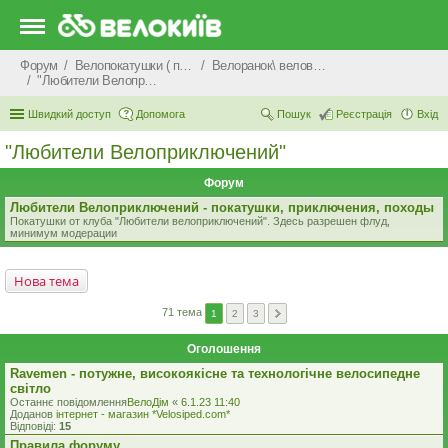
Форум
Велопокатушки ( покатеньки), велопоходи, туризм.
Велоранок\ веловечір\ велодень \ велоніч
"Любители Велоприключений"
Швидкий доступ
Допомога
Пошук
Реєстрація
Вхід
"Любители Велоприключений"
Форум
Любители Велоприключений - покатушки, приключения, походы
Покатушки от клуба "Любители велоприключений". Здесь разрешен флуд,
минимум модерации
Нова тема
71 тема
1
2
3
Оголошення
Ravemen - потужне, високоякісне та технологічне велосипедне
світло
Останнє повідомлення
ВелоДім
«
6.1.23 11:40
Доданов
iнтернет - магазин *Velosiped.com*
Відповіді:
15
Правила форуму