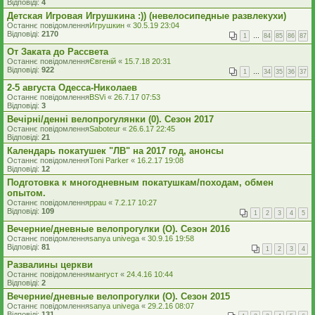
Відповіді:
4
Детская Игровая Игрушкина :)) (невелосипедные развлекухи)
Останнє повідомлення
Игрушкин
«
30.5.19 23:04
Відповіді:
2170
1
…
84
85
86
87
От Заката до Рассвета
Останнє повідомлення
Євгеній
«
15.7.18 20:31
Відповіді:
922
1
…
34
35
36
37
2-5 августа Одесса-Николаев
Останнє повідомлення
BSVi
«
26.7.17 07:53
Відповіді:
3
Вечірні/денні велопрогулянки (0). Сезон 2017
Останнє повідомлення
Saboteur
«
26.6.17 22:45
Відповіді:
21
Календарь покатушек "ЛВ" на 2017 год, анонсы
Останнє повідомлення
Toni Parker
«
16.2.17 19:08
Відповіді:
12
Подготовка к многодневным покатушкам/походам, обмен
опытом.
Останнє повідомлення
ppau
«
7.2.17 10:27
Відповіді:
109
1
2
3
4
5
Вечерние/дневные велопрогулки (О). Сезон 2016
Останнє повідомлення
sanya univega
«
30.9.16 19:58
Відповіді:
81
1
2
3
4
Развалины церкви
Останнє повідомлення
мангуст
«
24.4.16 10:44
Відповіді:
2
Вечерние/дневные велопрогулки (О). Сезон 2015
Останнє повідомлення
sanya univega
«
29.2.16 08:07
Відповіді:
131