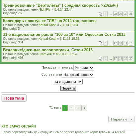
Тренировочные "Вертолёты" ( средняя скорость >20км/ч)
Останнє повідомлення
NightFly
«
8.4.14 22:44
Відповіді:
768
1
…
28
29
30
31
Календарь покатушек "ЛВ" на 2014 год, анонсы
Останнє повідомлення
Ketsal-Koatl
«
7.4.14 13:54
Відповіді:
3
31-е национальное ралли "100 за 10" или Одесская Сотка 2013.
Останнє повідомлення
Ketsal-Koatl
«
3.11.13 19:36
Відповіді:
351
1
…
12
13
14
15
Вечерние/дневные велопрогулки. Сезон 2013.
Останнє повідомлення
GlamYuri
«
18.10.13 17:57
Відповіді:
495
1
…
17
18
19
20
Показувати теми за:
Сортувати за
Нова тема
71 тема
1
2
3
Перейти
ХТО ЗАРАЗ ОНЛАЙН
Зараз переглядають цей форум: Немає зареєстрованих користувачів і 4 гостей