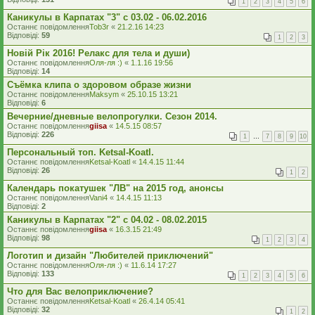
1
2
3
4
5
6
Каникулы в Карпатах "3" с 03.02 - 06.02.2016
Останнє повідомлення
Tob3r
«
21.2.16 14:23
Відповіді:
59
1
2
3
Новій Рік 2016! Релакс для тела и души)
Останнє повідомлення
Оля-ля :)
«
1.1.16 19:56
Відповіді:
14
Съёмка клипа о здоровом образе жизни
Останнє повідомлення
Maksym
«
25.10.15 13:21
Відповіді:
6
Вечерние/дневные велопрогулки. Сезон 2014.
Останнє повідомлення
giisa
«
14.5.15 08:57
Відповіді:
226
1
…
7
8
9
10
Персональный топ. Ketsal-Koatl.
Останнє повідомлення
Ketsal-Koatl
«
14.4.15 11:44
Відповіді:
26
1
2
Календарь покатушек "ЛВ" на 2015 год, анонсы
Останнє повідомлення
Vani4
«
14.4.15 11:13
Відповіді:
2
Каникулы в Карпатах "2" с 04.02 - 08.02.2015
Останнє повідомлення
giisa
«
16.3.15 21:49
Відповіді:
98
1
2
3
4
Логотип и дизайн "Любителей приключений"
Останнє повідомлення
Оля-ля :)
«
11.6.14 17:27
Відповіді:
133
1
2
3
4
5
6
Что для Вас велоприключение?
Останнє повідомлення
Ketsal-Koatl
«
26.4.14 05:41
Відповіді:
32
1
2