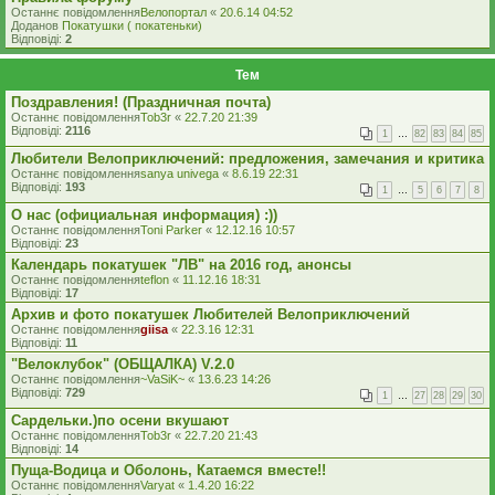
Останнє повідомлення
Велопортал
«
20.6.14 04:52
Доданов
Покатушки ( покатеньки)
Відповіді:
2
Тем
Поздравления! (Праздничная почта)
Останнє повідомлення
Tob3r
«
22.7.20 21:39
Відповіді:
2116
1
…
82
83
84
85
Любители Велоприключений: предложения, замечания и критика
Останнє повідомлення
sanya univega
«
8.6.19 22:31
Відповіді:
193
1
…
5
6
7
8
О нас (официальная информация) :))
Останнє повідомлення
Toni Parker
«
12.12.16 10:57
Відповіді:
23
Календарь покатушек "ЛВ" на 2016 год, анонсы
Останнє повідомлення
teflon
«
11.12.16 18:31
Відповіді:
17
Архив и фото покатушек Любителей Велоприключений
Останнє повідомлення
giisa
«
22.3.16 12:31
Відповіді:
11
"Велоклубок" (ОБЩАЛКА) V.2.0
Останнє повідомлення
~VaSiK~
«
13.6.23 14:26
Відповіді:
729
1
…
27
28
29
30
Сардельки.)по осени вкушают
Останнє повідомлення
Tob3r
«
22.7.20 21:43
Відповіді:
14
Пуща-Водица и Оболонь, Катаемся вместе!!
Останнє повідомлення
Varyat
«
1.4.20 16:22