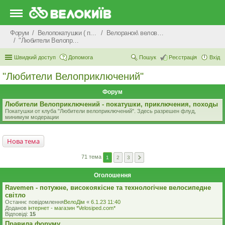
Форум
Велопокатушки ( покатеньки), велопоходи, туризм.
Велоранок\ веловечір\ велодень \ велоніч
"Любители Велоприключений"
Швидкий доступ
Допомога
Пошук
Реєстрація
Вхід
"Любители Велоприключений"
Форум
Любители Велоприключений - покатушки, приключения, походы
Покатушки от клуба "Любители велоприключений". Здесь разрешен флуд,
минимум модерации
Нова тема
71 тема
1
2
3
Оголошення
Ravemen - потужне, високоякісне та технологічне велосипедне
світло
Останнє повідомлення
ВелоДім
«
6.1.23 11:40
Доданов
iнтернет - магазин *Velosiped.com*
Відповіді:
15
Правила форуму