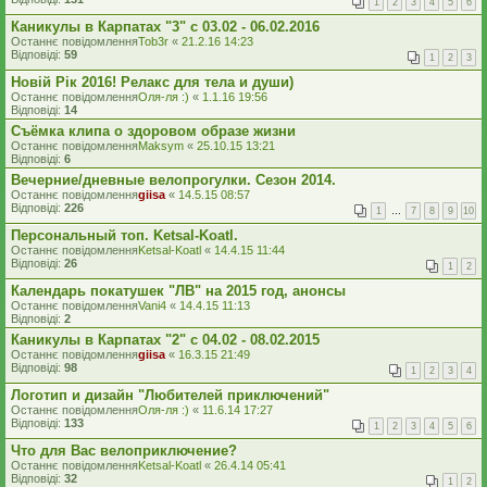
1
2
3
4
5
6
Каникулы в Карпатах "3" с 03.02 - 06.02.2016
Останнє повідомлення
Tob3r
«
21.2.16 14:23
Відповіді:
59
1
2
3
Новій Рік 2016! Релакс для тела и души)
Останнє повідомлення
Оля-ля :)
«
1.1.16 19:56
Відповіді:
14
Съёмка клипа о здоровом образе жизни
Останнє повідомлення
Maksym
«
25.10.15 13:21
Відповіді:
6
Вечерние/дневные велопрогулки. Сезон 2014.
Останнє повідомлення
giisa
«
14.5.15 08:57
Відповіді:
226
1
…
7
8
9
10
Персональный топ. Ketsal-Koatl.
Останнє повідомлення
Ketsal-Koatl
«
14.4.15 11:44
Відповіді:
26
1
2
Календарь покатушек "ЛВ" на 2015 год, анонсы
Останнє повідомлення
Vani4
«
14.4.15 11:13
Відповіді:
2
Каникулы в Карпатах "2" с 04.02 - 08.02.2015
Останнє повідомлення
giisa
«
16.3.15 21:49
Відповіді:
98
1
2
3
4
Логотип и дизайн "Любителей приключений"
Останнє повідомлення
Оля-ля :)
«
11.6.14 17:27
Відповіді:
133
1
2
3
4
5
6
Что для Вас велоприключение?
Останнє повідомлення
Ketsal-Koatl
«
26.4.14 05:41
Відповіді:
32
1
2