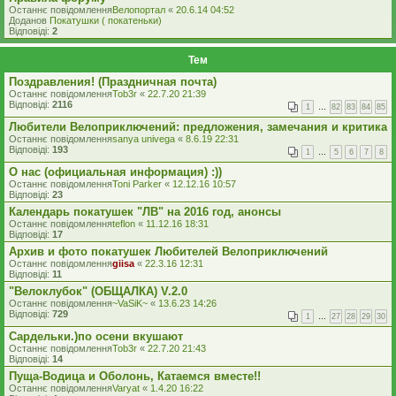
Останнє повідомлення
Велопортал
«
20.6.14 04:52
Доданов
Покатушки ( покатеньки)
Відповіді:
2
Тем
Поздравления! (Праздничная почта)
Останнє повідомлення
Tob3r
«
22.7.20 21:39
Відповіді:
2116
1
…
82
83
84
85
Любители Велоприключений: предложения, замечания и критика
Останнє повідомлення
sanya univega
«
8.6.19 22:31
Відповіді:
193
1
…
5
6
7
8
О нас (официальная информация) :))
Останнє повідомлення
Toni Parker
«
12.12.16 10:57
Відповіді:
23
Календарь покатушек "ЛВ" на 2016 год, анонсы
Останнє повідомлення
teflon
«
11.12.16 18:31
Відповіді:
17
Архив и фото покатушек Любителей Велоприключений
Останнє повідомлення
giisa
«
22.3.16 12:31
Відповіді:
11
"Велоклубок" (ОБЩАЛКА) V.2.0
Останнє повідомлення
~VaSiK~
«
13.6.23 14:26
Відповіді:
729
1
…
27
28
29
30
Сардельки.)по осени вкушают
Останнє повідомлення
Tob3r
«
22.7.20 21:43
Відповіді:
14
Пуща-Водица и Оболонь, Катаемся вместе!!
Останнє повідомлення
Varyat
«
1.4.20 16:22