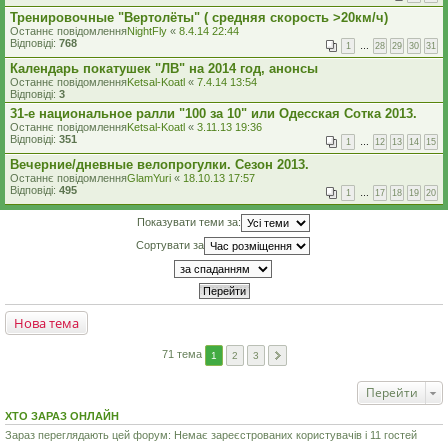
Тренировочные "Вертолёты" ( средняя скорость >20км/ч)
Останнє повідомлення
NightFly
«
8.4.14 22:44
Відповіді:
768
1
…
28
29
30
31
Календарь покатушек "ЛВ" на 2014 год, анонсы
Останнє повідомлення
Ketsal-Koatl
«
7.4.14 13:54
Відповіді:
3
31-е национальное ралли "100 за 10" или Одесская Сотка 2013.
Останнє повідомлення
Ketsal-Koatl
«
3.11.13 19:36
Відповіді:
351
1
…
12
13
14
15
Вечерние/дневные велопрогулки. Сезон 2013.
Останнє повідомлення
GlamYuri
«
18.10.13 17:57
Відповіді:
495
1
…
17
18
19
20
Показувати теми за:
Сортувати за
Нова тема
71 тема
1
2
3
Перейти
ХТО ЗАРАЗ ОНЛАЙН
Зараз переглядають цей форум: Немає зареєстрованих користувачів і 11 гостей