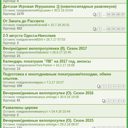
Відповіді:
4
Детская Игровая Игрушкина :)) (невелосипедные развлекухи)
Останнє повідомлення
Игрушкин
«
30.5.19 23:04
Відповіді:
2170
1
…
84
85
86
87
От Заката до Рассвета
Останнє повідомлення
Євгеній
«
15.7.18 20:31
Відповіді:
922
1
…
34
35
36
37
2-5 августа Одесса-Николаев
Останнє повідомлення
BSVi
«
26.7.17 07:53
Відповіді:
3
Вечірні/денні велопрогулянки (0). Сезон 2017
Останнє повідомлення
Saboteur
«
26.6.17 22:45
Відповіді:
21
Календарь покатушек "ЛВ" на 2017 год, анонсы
Останнє повідомлення
Toni Parker
«
16.2.17 19:08
Відповіді:
12
Подготовка к многодневным покатушкам/походам, обмен
опытом.
Останнє повідомлення
ppau
«
7.2.17 10:27
Відповіді:
109
1
2
3
4
5
Вечерние/дневные велопрогулки (О). Сезон 2016
Останнє повідомлення
sanya univega
«
30.9.16 19:58
Відповіді:
81
1
2
3
4
Развалины церкви
Останнє повідомлення
мангуст
«
24.4.16 10:44
Відповіді:
2
Вечерние/дневные велопрогулки (О). Сезон 2015
Останнє повідомлення
sanya univega
«
29.2.16 08:07
Відповіді:
131