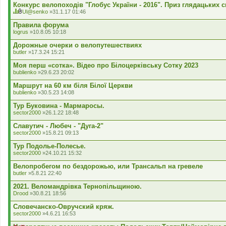
к
Конкурс велопоходів "Глобус України - 2016". Приз глядацьких 
л
Ul@senko
»31.1.17 01:46
а
Ц
В
д
я
к
Правила форума
е
т
л
logrus
»10.8.05 10:18
н
е
а
н
м
д
Дорожные очерки о велопутешествиях
я
а
е
butler
»17.3.24 15:21
м
н
а
н
Моя перш «сотка». Відео про Білоцерківську Сотку 2023
є
я
г
bublienko
»29.6.23 20:02
о
л
Маршрут на 60 км біля Білої Церкви
о
bublienko
»30.5.23 14:08
с
у
Тур Буковина - Мармаросы.
в
sector2000
»26.1.22 18:48
а
н
Славутич - Любеч - "Дуга-2"
н
я
sector2000
»15.8.21 09:13
.
Тур Подолье-Полесье.
sector2000
»24.10.21 15:32
Велопробегом по бездорожью, или Трансальп на гревеле
butler
»5.8.21 22:40
2021. Веломандрівка Тернопільщиною.
Drood
»30.8.21 18:56
Словечанско-Овручский кряж.
sector2000
»4.6.21 16:53