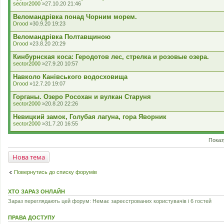
sector2000
»27.10.20 21:46
Веломандрівка понад Чорним морем.
Drood
»30.9.20 19:23
Веломандрівка Полтавщиною
Drood
»23.8.20 20:29
Кинбурнская коса: Геродотов лес, стрелка и розовые озера.
sector2000
»27.9.20 10:57
Навколо Канівського водосховища
Drood
»12.7.20 19:07
Горганы. Озеро Росохан и вулкан Старуня
sector2000
»20.8.20 22:26
Невицкий замок, Голубая лагуна, гора Яворник
sector2000
»31.7.20 16:55
Показ
Нова тема
Повернутись до списку форумів
ХТО ЗАРАЗ ОНЛАЙН
Зараз переглядають цей форум: Немає зареєстрованих користувачів і 6 гостей
ПРАВА ДОСТУПУ