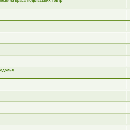
есняна краса Подільських Товтр
Подолья