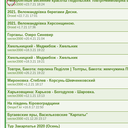
Невероятные весенние красоты Подольских Товтр/Неймовірна в
sector2000
»23.7.21 18:24
2021. Веломандрівка берегами Десни.
Drood
»22.7.21 17:01
2021. Веломандрівка Херсонщиною.
Drood
»1.7.21 17:36
Горганы. Озеро Синевир
sector2000
»20.4.21 21:04
Хмельницкий - Меджибож - Хмельник
sector2000
»18.3.21 19:22
Хмельницкий - Меджибож - Хмельник
sector2000
»18.3.21 19:21
Товтри, Бакота: перлина Поділля | Толтры, Бакота: жемчужина 
sector2000
»26.2.21 19:22
Мироновка -Стеблев - Корсунь-Шевченковский
sector2000
»1.2.21 18:17
Харьковщина: Харьков - Богодухов - Шаровка.
sector2000
»12.1.21 13:13
На південь Кіровоградщини
DespoT.kr
»16.8.17 22:50
Бугаевские яры, Васильковские "Карпаты"
sector2000
»21.12.20 23:17
Тур Закарпатье 2020 (Осень)