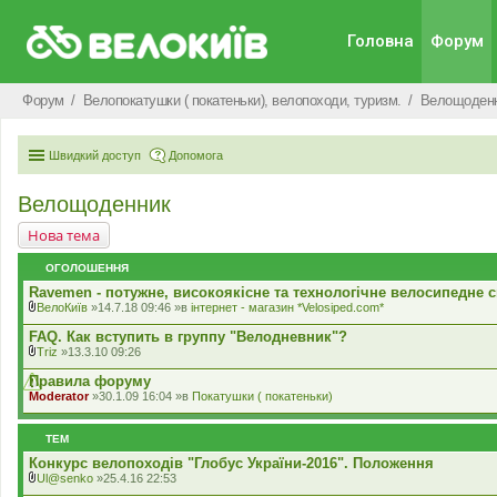
Головна
Форум
Форум
Велопокатушки ( покатеньки), велопоходи, туризм.
Велощоден
Швидкий доступ
Допомога
Велощоденник
Нова тема
ОГОЛОШЕННЯ
Ravemen - потужне, високоякісне та технологічне велосипедне с
ВелоКиїв
»14.7.18 09:46 »в
iнтернет - магазин *Velosiped.com*
В
к
FAQ. Как вступить в группу "Велодневник"?
л
Triz
»13.3.10 09:26
а
В
д
к
Правила форуму
е
л
Moderator
»30.1.09 16:04 »в
Покатушки ( покатеньки)
н
а
н
д
я
е
ТЕМ
н
н
Конкурс велопоходів "Глобус України-2016". Положення
я
Ul@senko
»25.4.16 22:53
В