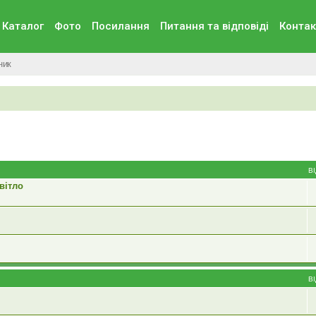
Каталог
Фото
Посилання
Питання та вiдповiдi
Контак
ник
В
вітло
В