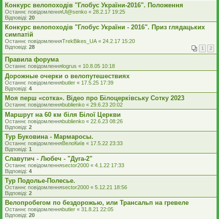
Конкурс велопоходів "Глобус України-2016". Положення
Останнє повідомлення
Ul@senko
«
28.2.17 19:25
Відповіді:
20
Конкурс велопоходів "Глобус України - 2016". Приз глядацьких
симпатій
Останнє повідомлення
TrekBikes_UA
«
24.2.17 15:20
Відповіді:
28
1
2
Правила форума
Останнє повідомлення
logrus
«
10.8.05 10:18
Дорожные очерки о велопутешествиях
Останнє повідомлення
butler
«
17.5.25 17:39
Відповіді:
4
Моя перш «сотка». Відео про Білоцерківську Сотку 2023
Останнє повідомлення
bublienko
«
29.6.23 20:02
Маршрут на 60 км біля Білої Церкви
Останнє повідомлення
bublienko
«
22.6.23 08:26
Відповіді:
2
Тур Буковина - Мармаросы.
Останнє повідомлення
ВелоКиїв
«
17.5.22 23:33
Відповіді:
1
Славутич - Любеч - "Дуга-2"
Останнє повідомлення
sector2000
«
4.1.22 17:33
Відповіді:
4
Тур Подолье-Полесье.
Останнє повідомлення
sector2000
«
5.12.21 18:56
Відповіді:
2
Велопробегом по бездорожью, или Трансальп на гревеле
Останнє повідомлення
butler
«
31.8.21 22:05
Відповіді:
20