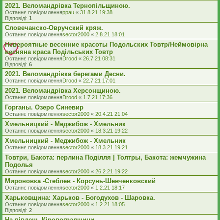
2021. Веломандрівка Тернопільщиною.
Останнє повідомлення
ppau
«
31.8.21 19:38
Відповіді:
1
Словечанско-Овручский кряж.
Останнє повідомлення
sector2000
«
2.8.21 18:01
Невероятные весенние красоты Подольских Товтр/Неймовірна
весняна краса Подільських Товтр
Останнє повідомлення
Drood
«
26.7.21 08:31
Відповіді:
6
2021. Веломандрівка берегами Десни.
Останнє повідомлення
Drood
«
22.7.21 17:01
2021. Веломандрівка Херсонщиною.
Останнє повідомлення
Drood
«
1.7.21 17:36
Горганы. Озеро Синевир
Останнє повідомлення
sector2000
«
20.4.21 21:04
Хмельницкий - Меджибож - Хмельник
Останнє повідомлення
sector2000
«
18.3.21 19:22
Хмельницкий - Меджибож - Хмельник
Останнє повідомлення
sector2000
«
18.3.21 19:21
Товтри, Бакота: перлина Поділля | Толтры, Бакота: жемчужина
Подолья
Останнє повідомлення
sector2000
«
26.2.21 19:22
Мироновка -Стеблев - Корсунь-Шевченковский
Останнє повідомлення
sector2000
«
1.2.21 18:17
Харьковщина: Харьков - Богодухов - Шаровка.
Останнє повідомлення
sector2000
«
1.2.21 18:05
Відповіді:
2
На південь Кіровоградщини