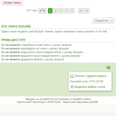
Нова тема
477 тем
1
2
3
4
5
…
16
Перейти
ХТО ЗАРАЗ ОНЛАЙН
Зараз переглядають цей форум: Немає зареєстрованих користувачів і 6 гостей
ПРАВА ДОСТУПУ
Ви
не можете
створювати нові теми у цьому форумі
Ви
не можете
відповідати на теми у цьому форумі
Ви
не можете
редагувати ваші повідомлення у цьому форумі
Ви
не можете
видаляти ваші повідомлення у цьому форумі
Ви
не можете
додавати файли у цьому форумі
Зв'язок з адміністрацією
Часовий пояс
UTC+02:00
Видалити файли cookie
Працює на
phpBB
® Forum Software © phpBB Limited
Український переклад © 2005-2019
Українська підтримка phpBB