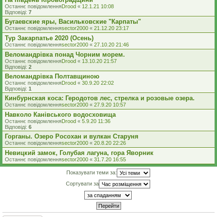
Останнє повідомлення
Drood
«
12.1.21 10:08
Відповіді:
7
Бугаевские яры, Васильковские "Карпаты"
Останнє повідомлення
sector2000
«
21.12.20 23:17
Тур Закарпатье 2020 (Осень)
Останнє повідомлення
sector2000
«
27.10.20 21:46
Веломандрівка понад Чорним морем.
Останнє повідомлення
Drood
«
13.10.20 21:57
Відповіді:
2
Веломандрівка Полтавщиною
Останнє повідомлення
Drood
«
30.9.20 22:02
Відповіді:
1
Кинбурнская коса: Геродотов лес, стрелка и розовые озера.
Останнє повідомлення
sector2000
«
27.9.20 10:57
Навколо Канівського водосховища
Останнє повідомлення
Drood
«
5.9.20 11:36
Відповіді:
6
Горганы. Озеро Росохан и вулкан Старуня
Останнє повідомлення
sector2000
«
20.8.20 22:26
Невицкий замок, Голубая лагуна, гора Яворник
Останнє повідомлення
sector2000
«
31.7.20 16:55
Показувати теми за:
Сортувати за