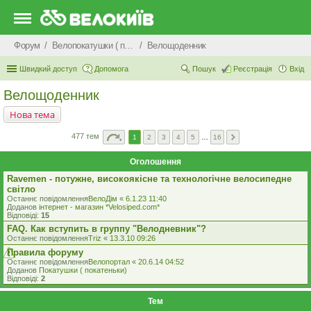
Форум
Велопокатушки ( покатеньки), велопоходи, туризм.
Велощоденник
Швидкий доступ
Допомога
Пошук
Реєстрація
Вхід
Велощоденник
Нова тема
477 тем
1
2
3
4
5
…
16
Оголошення
Ravemen - потужне, високоякісне та технологічне велосипедне
світло
Останнє повідомлення
ВелоДім
«
6.1.23 11:40
Доданов
iнтернет - магазин *Velosiped.com*
Відповіді:
15
FAQ. Как вступить в группу "Велодневник"?
Останнє повідомлення
Triz
«
13.3.10 09:26
Правила форуму
Останнє повідомлення
Велопортал
«
20.6.14 04:52
Доданов
Покатушки ( покатеньки)
Відповіді:
2
Тем