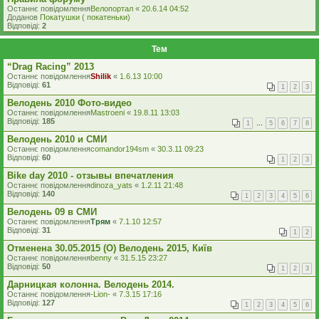
Останнє повідомлення
Велопортал
«
20.6.14 04:52
Доданов
Покатушки ( покатеньки)
Відповіді:
2
Тем
“Drag Racing” 2013
Останнє повідомлення
Shilik
«
1.6.13 10:00
Відповіді:
61
1
2
3
Велодень 2010 Фото-видео
Останнє повідомлення
Mastroeni
«
19.8.11 13:03
Відповіді:
185
1
…
5
6
7
8
Велодень 2010 и СМИ
Останнє повідомлення
comandor194sm
«
30.3.11 09:23
Відповіді:
60
1
2
3
Bike day 2010 - отзывы впечатления
Останнє повідомлення
dinoza_yats
«
1.2.11 21:48
Відповіді:
140
1
2
3
4
5
6
Велодень 09 в СМИ
Останнє повідомлення
Трям
«
7.1.10 12:57
Відповіді:
31
1
2
Отменена 30.05.2015 (O) Велодень 2015, Київ
Останнє повідомлення
benny
«
31.5.15 23:27
Відповіді:
50
1
2
3
Дарницкая колонна. Велодень 2014.
Останнє повідомлення
-Lion-
«
7.3.15 17:16
Відповіді:
127
1
2
3
4
5
6