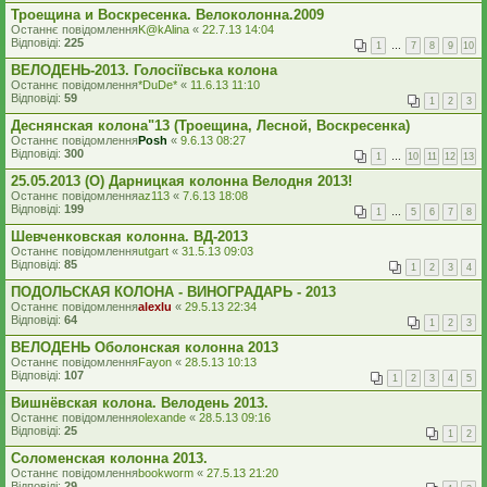
Троещина и Воскресенка. Велоколонна.2009
Останнє повідомлення
K@kAlina
«
22.7.13 14:04
Відповіді:
225
1
…
7
8
9
10
ВЕЛОДЕНЬ-2013. Голосіївська колона
Останнє повідомлення
*DuDe*
«
11.6.13 11:10
Відповіді:
59
1
2
3
Деснянская колона"13 (Троещина, Лесной, Воскресенка)
Останнє повідомлення
Posh
«
9.6.13 08:27
Відповіді:
300
1
…
10
11
12
13
25.05.2013 (O) Дарницкая колонна Велодня 2013!
Останнє повідомлення
az113
«
7.6.13 18:08
Відповіді:
199
1
…
5
6
7
8
Шевченковская колонна. ВД-2013
Останнє повідомлення
utgart
«
31.5.13 09:03
Відповіді:
85
1
2
3
4
ПОДОЛЬСКАЯ КОЛОНА - ВИНОГРАДАРЬ - 2013
Останнє повідомлення
alexlu
«
29.5.13 22:34
Відповіді:
64
1
2
3
ВЕЛОДЕНЬ Оболонская колонна 2013
Останнє повідомлення
Fayon
«
28.5.13 10:13
Відповіді:
107
1
2
3
4
5
Вишнёвская колона. Велодень 2013.
Останнє повідомлення
olexande
«
28.5.13 09:16
Відповіді:
25
1
2
Соломенская колонна 2013.
Останнє повідомлення
bookworm
«
27.5.13 21:20
Відповіді:
29