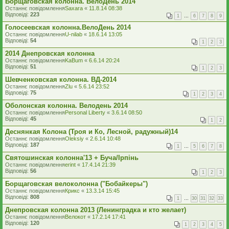
Борщаговская колонна. ВелоДень 2014
Останнє повідомлення
Saxara
«
11.8.14 08:38
Відповіді:
223
1
…
6
7
8
9
Голосеевская колонна.ВелоДень 2014
Останнє повідомлення
U-nilab
«
18.6.14 13:05
Відповіді:
54
1
2
3
2014 Днепровская колонна
Останнє повідомлення
KaBum
«
6.6.14 20:24
Відповіді:
51
1
2
3
Шевченковская колонна. ВД-2014
Останнє повідомлення
Zlu
«
5.6.14 23:52
Відповіді:
75
1
2
3
4
Оболонская колонна. Велодень 2014
Останнє повідомлення
Personal Liberty
«
3.6.14 08:50
Відповіді:
45
1
2
Деснянкая Колона (Троя и Ко, Лесной, радужный)14
Останнє повідомлення
Oleksiy
«
2.6.14 10:48
Відповіді:
187
1
…
5
6
7
8
Святошинская колонна'13 + Буча/Ірпінь
Останнє повідомлення
erint
«
17.4.14 21:39
Відповіді:
56
1
2
3
Борщаговская велоколонна ("Бобайкеры")
Останнє повідомлення
Крикс
«
13.3.14 15:45
Відповіді:
808
1
…
30
31
32
33
Днепровская колонна 2013 (Ленинградка и кто желает)
Останнє повідомлення
Велокот
«
17.2.14 17:41
Відповіді:
120
1
2
3
4
5