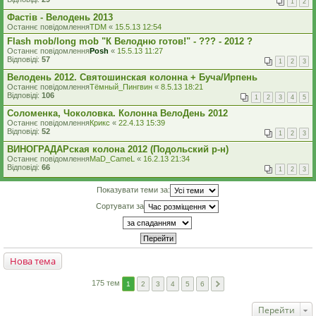
1
2
Фастів - Велодень 2013
Останнє повідомлення
TDM
«
15.5.13 12:54
Flash mob/long mob "К Велодню готов!" - ??? - 2012 ?
Останнє повідомлення
Posh
«
15.5.13 11:27
Відповіді:
57
1
2
3
Велодень 2012. Святошинская колонна + Буча/Ирпень
Останнє повідомлення
Тёмный_Пингвин
«
8.5.13 18:21
Відповіді:
106
1
2
3
4
5
Соломенка, Чоколовка. Колонна ВелоДень 2012
Останнє повідомлення
Крикс
«
22.4.13 15:39
Відповіді:
52
1
2
3
ВИНОГРАДАРская колона 2012 (Подольский р-н)
Останнє повідомлення
MaD_CameL
«
16.2.13 21:34
Відповіді:
66
1
2
3
Показувати теми за:
Сортувати за
Нова тема
175 тем
1
2
3
4
5
6
Перейти