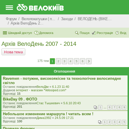
Форум
Велопокатушки ( покатеньки), велопоходи, туризм.
Заходи
ВЕЛОДЕНЬ (BIKEDAY)
Архів ВелоДень 2007 - 2014
Швидкий доступ
Допомога
Пошук
Реєстрація
Вхід
Архів ВелоДень 2007 - 2014
Нова тема
175 тем
1
2
3
4
5
6
Оголошення
Ravemen - потужне, високоякісне та технологічне велосипедне
світло
Останнє повідомлення
ВелоДім
«
6.1.23 11:40
Доданов
iнтернет - магазин *Velosiped.com*
Відповіді:
15
BikeDay 09 . ФОТО
Останнє повідомлення
Стас Тышкевич
«
5.6.10 20:43
Відповіді:
201
1
…
6
7
8
9
Небольшое изменение маршрута ! читать всем !
Останнє повідомлення
Дима1992
«
24.5.09 17:21
Відповіді:
100
1
2
3
4
5
Правила форуму