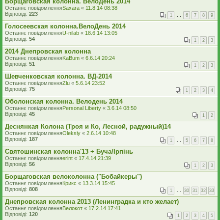
Борщаговская колонна. ВелоДень 2014
Останнє повідомлення
Saxara
«
11.8.14 08:38
Відповіді:
223
1
…
6
7
8
9
Голосеевская колонна.ВелоДень 2014
Останнє повідомлення
U-nilab
«
18.6.14 13:05
Відповіді:
54
1
2
3
2014 Днепровская колонна
Останнє повідомлення
KaBum
«
6.6.14 20:24
Відповіді:
51
1
2
3
Шевченковская колонна. ВД-2014
Останнє повідомлення
Zlu
«
5.6.14 23:52
Відповіді:
75
1
2
3
4
Оболонская колонна. Велодень 2014
Останнє повідомлення
Personal Liberty
«
3.6.14 08:50
Відповіді:
45
1
2
Деснянкая Колона (Троя и Ко, Лесной, радужный)14
Останнє повідомлення
Oleksiy
«
2.6.14 10:48
Відповіді:
187
1
…
5
6
7
8
Святошинская колонна'13 + Буча/Ірпінь
Останнє повідомлення
erint
«
17.4.14 21:39
Відповіді:
56
1
2
3
Борщаговская велоколонна ("Бобайкеры")
Останнє повідомлення
Крикс
«
13.3.14 15:45
Відповіді:
808
1
…
30
31
32
33
Днепровская колонна 2013 (Ленинградка и кто желает)
Останнє повідомлення
Велокот
«
17.2.14 17:41
Відповіді:
120
1
2
3
4
5