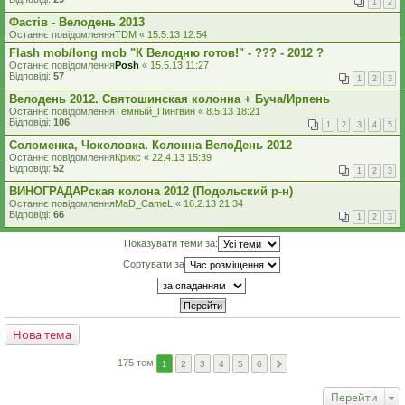
1
2
Фастів - Велодень 2013
Останнє повідомлення
TDM
«
15.5.13 12:54
Flash mob/long mob "К Велодню готов!" - ??? - 2012 ?
Останнє повідомлення
Posh
«
15.5.13 11:27
Відповіді:
57
1
2
3
Велодень 2012. Святошинская колонна + Буча/Ирпень
Останнє повідомлення
Тёмный_Пингвин
«
8.5.13 18:21
Відповіді:
106
1
2
3
4
5
Соломенка, Чоколовка. Колонна ВелоДень 2012
Останнє повідомлення
Крикс
«
22.4.13 15:39
Відповіді:
52
1
2
3
ВИНОГРАДАРская колона 2012 (Подольский р-н)
Останнє повідомлення
MaD_CameL
«
16.2.13 21:34
Відповіді:
66
1
2
3
Показувати теми за:
Сортувати за
Нова тема
175 тем
1
2
3
4
5
6
Перейти