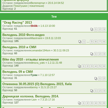
Останнє повідомлення
Велопортал
«
20.6.14 04:52
Доданов
Покатушки ( покатеньки)
Відповіді:
2
Тем
“Drag Racing” 2013
Останнє повідомлення
Shilik
«
1.6.13 10:00
Відповіді:
61
1
2
3
Велодень 2010 Фото-видео
Останнє повідомлення
Mastroeni
«
19.8.11 13:03
Відповіді:
185
1
…
5
6
7
8
Велодень 2010 и СМИ
Останнє повідомлення
comandor194sm
«
30.3.11 09:23
Відповіді:
60
1
2
3
Bike day 2010 - отзывы впечатления
Останнє повідомлення
dinoza_yats
«
1.2.11 21:48
Відповіді:
140
1
2
3
4
5
6
Велодень 09 в СМИ
Останнє повідомлення
Трям
«
7.1.10 12:57
Відповіді:
31
1
2
Отменена 30.05.2015 (O) Велодень 2015, Київ
Останнє повідомлення
benny
«
31.5.15 23:27
Відповіді:
50
1
2
3
Дарницкая колонна. Велодень 2014.
Останнє повідомлення
-Lion-
«
7.3.15 17:16
Відповіді:
127
1
2
3
4
5
6