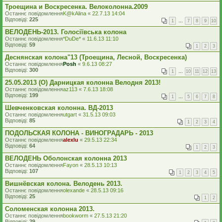
Троещина и Воскресенка. Велоколонна.2009
Останнє повідомлення
K@kAlina
«
22.7.13 14:04
Відповіді:
225
1
…
7
8
9
10
ВЕЛОДЕНЬ-2013. Голосіївська колона
Останнє повідомлення
*DuDe*
«
11.6.13 11:10
Відповіді:
59
1
2
3
Деснянская колона"13 (Троещина, Лесной, Воскресенка)
Останнє повідомлення
Posh
«
9.6.13 08:27
Відповіді:
300
1
…
10
11
12
13
25.05.2013 (O) Дарницкая колонна Велодня 2013!
Останнє повідомлення
az113
«
7.6.13 18:08
Відповіді:
199
1
…
5
6
7
8
Шевченковская колонна. ВД-2013
Останнє повідомлення
utgart
«
31.5.13 09:03
Відповіді:
85
1
2
3
4
ПОДОЛЬСКАЯ КОЛОНА - ВИНОГРАДАРЬ - 2013
Останнє повідомлення
alexlu
«
29.5.13 22:34
Відповіді:
64
1
2
3
ВЕЛОДЕНЬ Оболонская колонна 2013
Останнє повідомлення
Fayon
«
28.5.13 10:13
Відповіді:
107
1
2
3
4
5
Вишнёвская колона. Велодень 2013.
Останнє повідомлення
olexande
«
28.5.13 09:16
Відповіді:
25
1
2
Соломенская колонна 2013.
Останнє повідомлення
bookworm
«
27.5.13 21:20
Відповіді:
29