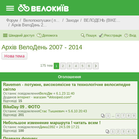
Форум
Велопокатушки ( покатеньки), велопоходи, туризм.
Заходи
ВЕЛОДЕНЬ (BIKEDAY)
Архів ВелоДень 2007 - 2014
Швидкий доступ
Допомога
Пошук
Реєстрація
Вхід
Архів ВелоДень 2007 - 2014
Нова тема
175 тем
1
2
3
4
5
6
Оголошення
Ravemen - потужне, високоякісне та технологічне велосипедне
світло
Останнє повідомлення
ВелоДім
«
6.1.23 11:40
Доданов
iнтернет - магазин *Velosiped.com*
Відповіді:
15
BikeDay 09 . ФОТО
Останнє повідомлення
Стас Тышкевич
«
5.6.10 20:43
Відповіді:
201
1
…
6
7
8
9
Небольшое изменение маршрута ! читать всем !
Останнє повідомлення
Дима1992
«
24.5.09 17:21
Відповіді:
100
1
2
3
4
5
Правила форуму