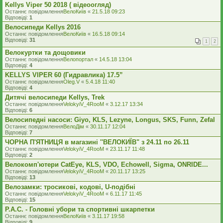
Kellys Viper 50 2018 ( відеоогляд)
Останнє повідомлення
ВелоКиїв
«
21.5.18 09:23
Відповіді:
1
Велосипеди Kellys 2016
Останнє повідомлення
ВелоКиїв
«
16.5.18 09:14
Відповіді:
31
1
2
Велокуртки та дощовики
Останнє повідомлення
Велопортал
«
14.5.18 13:04
Відповіді:
4
KELLYS VIPER 60 (Гидравлика) 17.5”
Останнє повідомлення
Oleg.V
«
5.4.18 11:40
Відповіді:
4
Дитячі велосипеди Kellys, Trek
Останнє повідомлення
VelokyiV_4RooM
«
3.12.17 13:34
Відповіді:
6
Велосипедні насоси: Giyo, KLS, Lezyne, Longus, SKS, Funn, Zefal
Останнє повідомлення
ВелоДім
«
30.11.17 12:04
Відповіді:
7
ЧОРНА П'ЯТНИЦЯ в магазині ''ВЕЛОКИЇВ" з 24.11 по 26.11
Останнє повідомлення
VelokyiV_4RooM
«
23.11.17 11:48
Відповіді:
2
Велокомп'ютери CatEye, KLS, VDO, Echowell, Sigma, ONRIDE...
Останнє повідомлення
VelokyiV_4RooM
«
20.11.17 13:25
Відповіді:
13
Велозамки: тросикові, кодові, U-подібні
Останнє повідомлення
VelokyiV_4RooM
«
6.11.17 11:45
Відповіді:
15
P.A.C. - Головні убори та спортивні шкарпетки
Останнє повідомлення
ВелоКиїв
«
3.11.17 19:58
Відповіді:
9