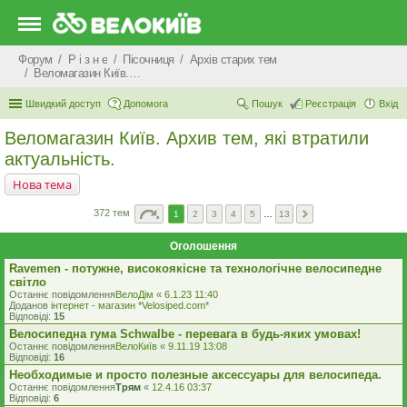
Форум
Р i з н е
Пісочниця
Архів старих тем
Веломагазин Київ. Архив тем, які втратили актуальність.
Швидкий доступ
Допомога
Пошук
Реєстрація
Вхід
Веломагазин Київ. Архив тем, які втратили
актуальність.
Нова тема
372 тем
1
2
3
4
5
…
13
Оголошення
Ravemen - потужне, високоякісне та технологічне велосипедне
світло
Останнє повідомлення
ВелоДім
«
6.1.23 11:40
Доданов
iнтернет - магазин *Velosiped.com*
Відповіді:
15
Велосипедна гума Schwalbe - перевага в будь-яких умовах!
Останнє повідомлення
ВелоКиїв
«
9.11.19 13:08
Відповіді:
16
Необходимые и просто полезные аксессуары для велосипеда.
Останнє повідомлення
Трям
«
12.4.16 03:37
Відповіді:
6