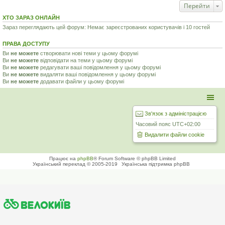
Перейти
ХТО ЗАРАЗ ОНЛАЙН
Зараз переглядають цей форум: Немає зареєстрованих користувачів і 10 гостей
ПРАВА ДОСТУПУ
Ви
не можете
створювати нові теми у цьому форумі
Ви
не можете
відповідати на теми у цьому форумі
Ви
не можете
редагувати ваші повідомлення у цьому форумі
Ви
не можете
видаляти ваші повідомлення у цьому форумі
Ви
не можете
додавати файли у цьому форумі
Зв'язок з адміністрацією
Часовий пояс
UTC+02:00
Видалити файли cookie
Працює на
phpBB
® Forum Software © phpBB Limited
Український переклад © 2005-2019
Українська підтримка phpBB