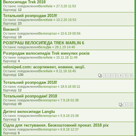
Велосипеди Trek 2018
Останнє повідомлення
ВелоКиїв
«
27.3.20 11:53
Відповіді:
12
Тотальний розпродаж 2019!
Останнє повідомлення
ВелоКиїв
«
10.2.20 15:53
Відповіді:
23
Вакансії
Останнє повідомлення
Велопортал
«
10.6.19 00:56
Відповіді:
19
РОЗІГРАШ ВЕЛОСИПЕДА TREK MARLIN 6
Останнє повідомлення
ВелоДім
«
28.1.19 14:40
Розпродаж велосипедів Trek минулих років
Останнє повідомлення
ВелоКиїв
«
15.11.18 11:49
Відповіді:
4
velosiped.com: асортимент, новини, акції.
Останнє повідомлення
ВелоКиїв
«
8.11.18 16:45
Відповіді:
130
1
2
3
4
5
6
Тотальний розпродаж 2018!
Останнє повідомлення
Велопортал
«
18.9.18 00:11
Відповіді:
12
Тотальний розпродаж! 2018
Останнє повідомлення
Велопортал
«
7.9.18 01:38
Відповіді:
49
1
2
Дитячі велосипеди Langtu
Останнє повідомлення
Велопортал
«
5.9.18 23:38
Відповіді:
5
Сідла для тестування. Безкоштовний прокат. 2018 рік
Останнє повідомлення
Велопортал
«
6.8.18 12:37
Відповіді:
6