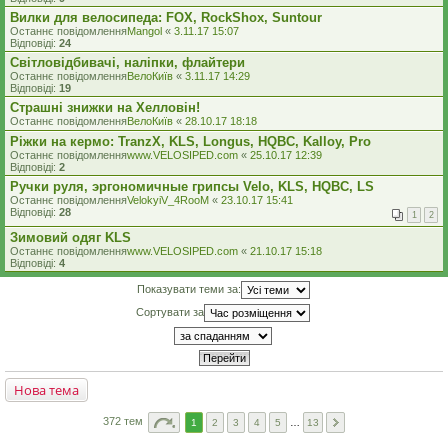
Вилки для велосипеда: FOX, RockShox, Suntour
Останнє повідомлення
Mangol
«
3.11.17 15:07
Відповіді:
24
Світловідбивачі, наліпки, флайтери
Останнє повідомлення
ВелоКиїв
«
3.11.17 14:29
Відповіді:
19
Страшні знижки на Хелловін!
Останнє повідомлення
ВелоКиїв
«
28.10.17 18:18
Ріжки на кермо: TranzX, KLS, Longus, HQBC, Kalloy, Pro
Останнє повідомлення
www.VELOSIPED.com
«
25.10.17 12:39
Відповіді:
2
Ручки руля, эргономичные грипсы Velo, KLS, HQBC, LS
Останнє повідомлення
VelokyiV_4RooM
«
23.10.17 15:41
Відповіді:
28
1
2
Зимовий одяг KLS
Останнє повідомлення
www.VELOSIPED.com
«
21.10.17 15:18
Відповіді:
4
Показувати теми за:
Сортувати за
Нова тема
372 тем
1
2
3
4
5
…
13