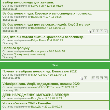
выбор велосипеда для женщин.
Останнє повідомлення
Kellys Fan
«
12.4.16 03:19
Відповіді:
15
Выбор велосипеда. Коротко о велосипедных тормозах.
Останнє повідомлення
ВелоКиїв
«
12.4.16 03:26
Відповіді:
13
Выбор велосипеда для высоких людей. Клуб 2 метра+
Останнє повідомлення
Велопортал
«
12.4.16 03:16
Відповіді:
88
1
2
3
4
Все, что вы хотели знать о кроссовом велосипеде...
Останнє повідомлення
Kellys Fan
«
12.4.16 03:29
Відповіді:
14
Правила форуму
Останнє повідомлення
Велопортал
«
20.6.14 04:52
Доданов
Покатушки ( покатеньки)
Відповіді:
2
Тем
Помогите выбрать велосипед. Велосезон 2012
Останнє повідомлення
MaD_CameL
«
10.1.13 04:33
Відповіді:
1851
1
…
72
73
74
75
Velosiped.com. Акції, надходження, новини 2020.
Останнє повідомлення
www.VELOSIPED.com
«
20.8.21 09:51
Відповіді:
18
ДЕНЬ НАРОДЖЕННЯ МАГАЗИНА ВЕЛОДІМ !
Останнє повідомлення
ВелоДім
«
12.12.20 17:24
Чорна п'ятниця 2020 - ВелоДім
Останнє повідомлення
ВелоДім
«
27.11.20 02:28