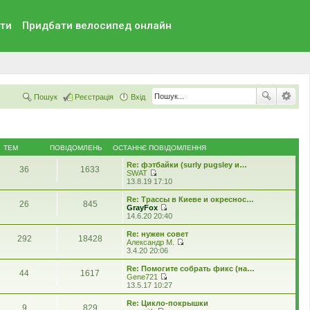
ти
Придбати велосипед онлайн
Пошук
Реєстрація
Вхід
ТЕМ
ПОВІДОМЛЕНЬ
ОСТАННЄ ПОВІДОМЛЕННЯ
Re: фэтбайки (surly pugsley и…
36
1633
SWAT
П
13.8.19 17:10
е
р
Re: Трассы в Киеве и окреснос…
26
845
е
GrayFox
г
П
14.6.20 20:40
л
е
я
р
Re: нужен совет
292
18428
н
е
Александр М.
у
г
П
3.4.20 20:06
т
л
е
и
я
р
Re: Помогите собрать фикс (на…
о
44
1617
н
е
Gene721
с
у
г
П
13.5.17 10:27
т
т
л
е
а
и
я
р
Re: Цикло-покрышки
н
о
9
829
н
е