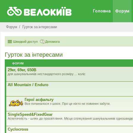
Головна
Форум
Форум
Гурток за інтересами
Швидкий доступ
Допомога
Гурток за інтересами
ФОРУМ
29er, 69er, 650B
для шанувальників нестандартного розміру ... коліс
All Mountain / Enduro
Герої асфальту
Все починалося з шосе. Про це ніхто не повинен забути.
SingleSpeed&FixedGear
Аскетичність - шлях до просвітління. Місце спілкування шанувальників одношвидк
Cyclocross