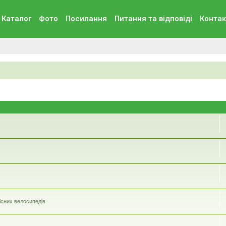
Каталог
Фото
Посилання
Питання та вiдповiдi
Контак
існих велосипедiв