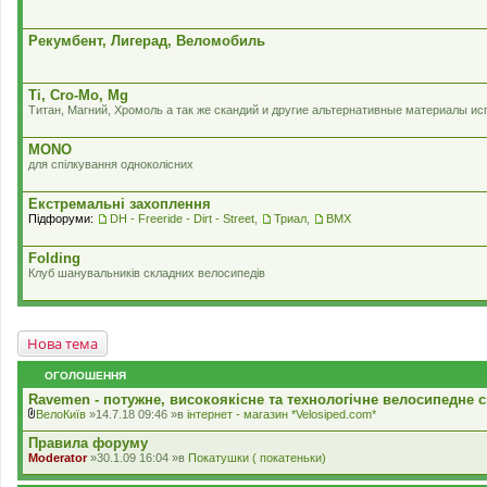
Рекумбент, Лигерад, Веломобиль
Ti, Cro-Mo, Mg
Титан, Магний, Хромоль а так же скандий и другие альтернативные материалы и
MONO
для спілкування одноколісних
Екстремальні захоплення
Підфоруми:
DH - Freeride - Dirt - Street
,
Триал
,
BMX
Folding
Клуб шанувальників складних велосипедів
Нова тема
ОГОЛОШЕННЯ
Ravemen - потужне, високоякісне та технологічне велосипедне с
ВелоКиїв
»14.7.18 09:46 »в
iнтернет - магазин *Velosiped.com*
В
к
Правила форуму
л
Moderator
»30.1.09 16:04 »в
Покатушки ( покатеньки)
а
д