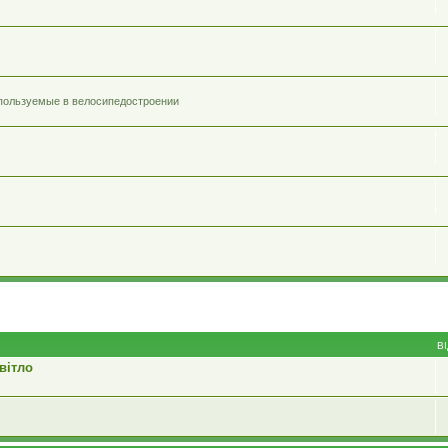
спользуемые в велосипедостроении
В
вітло