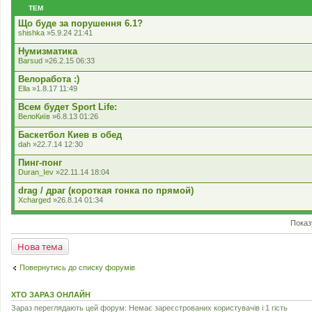
е
ТЕМ
н
н
Що буде за порушення 6.1?
я
shishka
»5.9.24 21:41
Нумизматика
Barsud
»26.2.15 06:33
Велоработа :)
Ella
»1.8.17 11:49
Всем будет Sport Life:
ВелоКиїв
»6.8.13 01:26
Баскетбол Киев в обед
dah
»22.7.14 12:30
Пинг-понг
Duran_Iev
»22.11.14 18:04
drag / драг (короткая гонка по прямой)
Xcharged
»26.8.14 01:34
Показ
Нова тема
Повернутись до списку форумів
ХТО ЗАРАЗ ОНЛАЙН
Зараз переглядають цей форум: Немає зареєстрованих користувачів і 1 гість