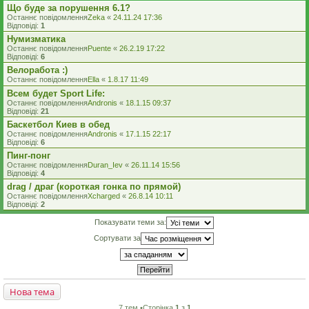
Що буде за порушення 6.1?
Останнє повідомлення
Zeka
«
24.11.24 17:36
Відповіді:
1
Нумизматика
Останнє повідомлення
Puente
«
26.2.19 17:22
Відповіді:
6
Велоработа :)
Останнє повідомлення
Ella
«
1.8.17 11:49
Всем будет Sport Life:
Останнє повідомлення
Andronis
«
18.1.15 09:37
Відповіді:
21
Баскетбол Киев в обед
Останнє повідомлення
Andronis
«
17.1.15 22:17
Відповіді:
6
Пинг-понг
Останнє повідомлення
Duran_Iev
«
26.11.14 15:56
Відповіді:
4
drag / драг (короткая гонка по прямой)
Останнє повідомлення
Xcharged
«
26.8.14 10:11
Відповіді:
2
Показувати теми за:
Сортувати за
Нова тема
7 тем •Сторінка
1
з
1