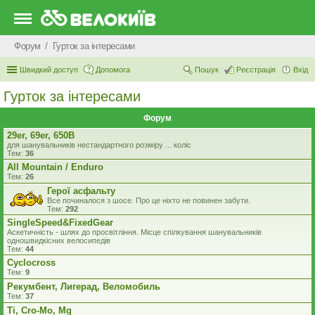
Форум
Гурток за інтересами
Швидкий доступ
Допомога
Пошук
Реєстрація
Вхід
Гурток за інтересами
Форум
29er, 69er, 650B
для шанувальників нестандартного розміру ... коліс
Тем:
36
All Mountain / Enduro
Тем:
26
Герої асфальту
Все починалося з шосе. Про це ніхто не повинен забути.
Тем:
292
SingleSpeed&FixedGear
Аскетичність - шлях до просвітління. Місце спілкування шанувальників
одношвидкісних велосипедiв
Тем:
44
Cyclocross
Тем:
9
Рекумбент, Лигерад, Веломобиль
Тем:
37
Ti, Cro-Mo, Mg