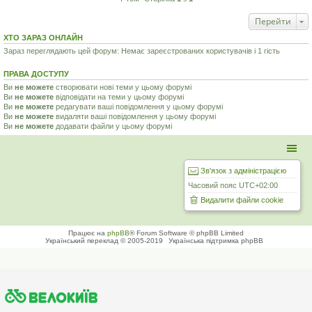
Перейти
ХТО ЗАРАЗ ОНЛАЙН
Зараз переглядають цей форум: Немає зареєстрованих користувачів і 1 гість
ПРАВА ДОСТУПУ
Ви
не можете
створювати нові теми у цьому форумі
Ви
не можете
відповідати на теми у цьому форумі
Ви
не можете
редагувати ваші повідомлення у цьому форумі
Ви
не можете
видаляти ваші повідомлення у цьому форумі
Ви
не можете
додавати файли у цьому форумі
Зв'язок з адміністрацією
Часовий пояс
UTC+02:00
Видалити файли cookie
Працює на
phpBB
® Forum Software © phpBB Limited
Український переклад © 2005-2019
Українська підтримка phpBB