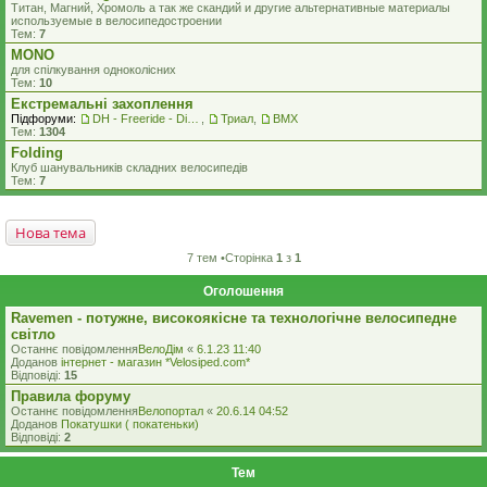
Титан, Магний, Хромоль а так же скандий и другие альтернативные материалы
используемые в велосипедостроении
Тем:
7
MONO
для спілкування одноколісних
Тем:
10
Екстремальні захоплення
Підфоруми:
DH - Freeride - Dirt - Street
,
Триал
,
BMX
Тем:
1304
Folding
Клуб шанувальників складних велосипедів
Тем:
7
Нова тема
7 тем •Сторінка
1
з
1
Оголошення
Ravemen - потужне, високоякісне та технологічне велосипедне
світло
Останнє повідомлення
ВелоДім
«
6.1.23 11:40
Доданов
iнтернет - магазин *Velosiped.com*
Відповіді:
15
Правила форуму
Останнє повідомлення
Велопортал
«
20.6.14 04:52
Доданов
Покатушки ( покатеньки)
Відповіді:
2
Тем