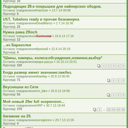
Відповіді:
10
Подходящие 28-е покрышки для найнерских ободов.
Останнє повідомлення
Hamster
«
13.7.14 09:08
Відповіді:
5
UST, Tubeless ready и прочая безкамерка
Останнє повідомлення
DeadMaroz
«
1.7.14 16:36
Відповіді:
22
Нужна рама 29inch
Останнє повідомлення
Gornostai
«
15.6.14 17:16
Відповіді:
12
...из Барахолки
Останнє повідомлення
Крепкий
«
22.4.14 20:19
Відповіді:
4
*Шины, камеры, колеса:обсуждения,новинки,выбор*
Останнє повідомлення
papa-pasya
«
16.10.13 20:51
Відповіді:
119
1
2
3
4
5
Когда размер имеет значение:ликбез.
Останнє повідомлення
бомбер
«
20.9.13 00:40
Відповіді:
71
1
2
3
Вкусняшки из Сети
Останнє повідомлення
rm_bike
«
25.8.13 19:58
Відповіді:
52
1
2
3
Мой новый 29er full suspension...
Останнє повідомлення
VRP
«
30.7.13 18:44
Відповіді:
375
1
…
13
14
15
16
багажник на 29.
Останнє повідомлення
sereginnnn
«
29.7.13 13:35
Відповіді:
4