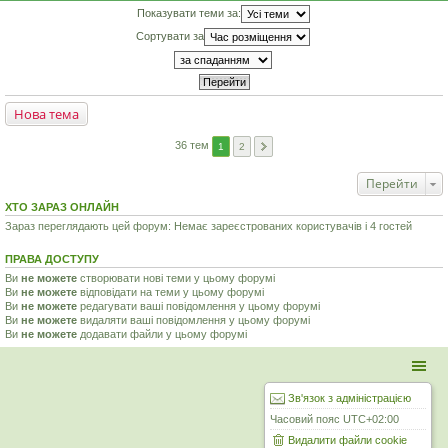
Показувати теми за:
Сортувати за
Нова тема
36 тем
1
2
Перейти
ХТО ЗАРАЗ ОНЛАЙН
Зараз переглядають цей форум: Немає зареєстрованих користувачів і 4 гостей
ПРАВА ДОСТУПУ
Ви
не можете
створювати нові теми у цьому форумі
Ви
не можете
відповідати на теми у цьому форумі
Ви
не можете
редагувати ваші повідомлення у цьому форумі
Ви
не можете
видаляти ваші повідомлення у цьому форумі
Ви
не можете
додавати файли у цьому форумі
Зв'язок з адміністрацією
Часовий пояс
UTC+02:00
Видалити файли cookie