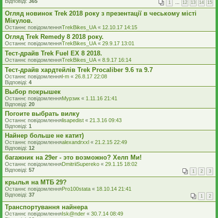
Відповіді:
365
1
…
12
13
14
15
Огляд новинок Trek 2018 року з презентації в чеському місті
Мікулов.
Останнє повідомлення
TrekBikes_UA
«
12.10.17 14:15
Огляд Trek Remedy 8 2018 року.
Останнє повідомлення
TrekBikes_UA
«
29.9.17 13:01
Тест-драйв Trek Fuel EX 8 2018.
Останнє повідомлення
TrekBikes_UA
«
8.9.17 16:14
Тест-драйв хардтейлів Trek Procaliber 9.6 та 9.7
Останнє повідомлення
l-m
«
26.8.17 22:08
Відповіді:
4
Выбор покрышек
Останнє повідомлення
Мурзик
«
1.11.16 21:41
Відповіді:
20
Погоите выбрать вилку
Останнє повідомлення
lisapedist
«
21.3.16 09:43
Відповіді:
1
Найнер больше не катит)
Останнє повідомлення
alexandrxxl
«
21.2.15 22:49
Відповіді:
12
багажник на 29er - это возможно? Хелп Ми!
Останнє повідомлення
DmitriiSupereko
«
29.1.15 18:02
Відповіді:
57
1
2
3
крылья на МТБ 29?
Останнє повідомлення
Pro100stata
«
18.10.14 21:41
Відповіді:
37
1
2
Транспортування найнера
Останнє повідомлення
Isk@nder
«
30.7.14 08:49