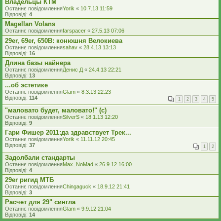
Владельцы КТМ
Останнє повідомлення
Yorik
«
10.7.13 11:59
Відповіді:
4
Magellan Volans
Останнє повідомлення
farspacer
«
27.5.13 07:06
29er, 69er, 650B: конюшня Велокиева
Останнє повідомлення
sahav
«
28.4.13 13:13
Відповіді:
16
Длина базы найнера
Останнє повідомлення
Денис Д
«
24.4.13 22:21
Відповіді:
13
...об эстетике
Останнє повідомлення
Glam
«
8.3.13 22:23
Відповіді:
114
1
2
3
4
5
"маловато будет, маловато!" (с)
Останнє повідомлення
SilverS
«
18.1.13 12:20
Відповіді:
9
Гари Фишер 2011:да здравствует Трек...
Останнє повідомлення
Yorik
«
11.11.12 20:45
Відповіді:
37
1
2
Задолбали стандарты
Останнє повідомлення
Max_NoMad
«
26.9.12 16:00
Відповіді:
4
29er ригид МТБ
Останнє повідомлення
Chingaguck
«
18.9.12 21:41
Відповіді:
3
Расчет для 29" сингла
Останнє повідомлення
Glam
«
9.9.12 21:04
Відповіді:
14