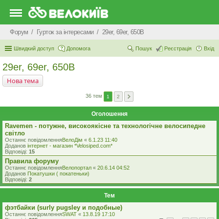
Форум
Гурток за інтересами
29er, 69er, 650B
Швидкий доступ
Допомога
Пошук
Реєстрація
Вхід
29er, 69er, 650B
Нова тема
36 тем
1
2
Оголошення
Ravemen - потужне, високоякісне та технологічне велосипедне
світло
Останнє повідомлення
ВелоДім
«
6.1.23 11:40
Доданов
iнтернет - магазин *Velosiped.com*
Відповіді:
15
Правила форуму
Останнє повідомлення
Велопортал
«
20.6.14 04:52
Доданов
Покатушки ( покатеньки)
Відповіді:
2
Тем
фэтбайки (surly pugsley и подобные)
Останнє повідомлення
SWAT
«
13.8.19 17:10