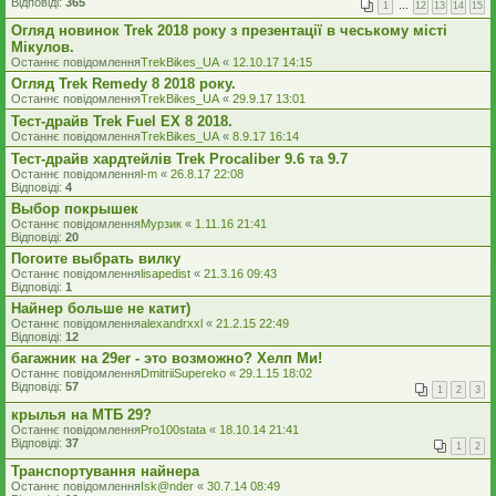
Відповіді:
365
1
…
12
13
14
15
Огляд новинок Trek 2018 року з презентації в чеському місті
Мікулов.
Останнє повідомлення
TrekBikes_UA
«
12.10.17 14:15
Огляд Trek Remedy 8 2018 року.
Останнє повідомлення
TrekBikes_UA
«
29.9.17 13:01
Тест-драйв Trek Fuel EX 8 2018.
Останнє повідомлення
TrekBikes_UA
«
8.9.17 16:14
Тест-драйв хардтейлів Trek Procaliber 9.6 та 9.7
Останнє повідомлення
l-m
«
26.8.17 22:08
Відповіді:
4
Выбор покрышек
Останнє повідомлення
Мурзик
«
1.11.16 21:41
Відповіді:
20
Погоите выбрать вилку
Останнє повідомлення
lisapedist
«
21.3.16 09:43
Відповіді:
1
Найнер больше не катит)
Останнє повідомлення
alexandrxxl
«
21.2.15 22:49
Відповіді:
12
багажник на 29er - это возможно? Хелп Ми!
Останнє повідомлення
DmitriiSupereko
«
29.1.15 18:02
Відповіді:
57
1
2
3
крылья на МТБ 29?
Останнє повідомлення
Pro100stata
«
18.10.14 21:41
Відповіді:
37
1
2
Транспортування найнера
Останнє повідомлення
Isk@nder
«
30.7.14 08:49