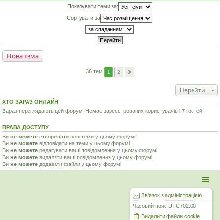
Показувати теми за:
Сортувати за
Нова тема
36 тем
1
2
Перейти
ХТО ЗАРАЗ ОНЛАЙН
Зараз переглядають цей форум: Немає зареєстрованих користувачів і 7 гостей
ПРАВА ДОСТУПУ
Ви
не можете
створювати нові теми у цьому форумі
Ви
не можете
відповідати на теми у цьому форумі
Ви
не можете
редагувати ваші повідомлення у цьому форумі
Ви
не можете
видаляти ваші повідомлення у цьому форумі
Ви
не можете
додавати файли у цьому форумі
Зв'язок з адміністрацією
Часовий пояс
UTC+02:00
Видалити файли cookie