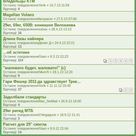
Владельцы КТМ
Останнє повідомлення
Yorik
«
10.7.13 11:59
Відповіді:
4
Magellan Volans
Останнє повідомлення
farspacer
«
27.5.13 07:06
29er, 69er, 650B: конюшня Велокиева
Останнє повідомлення
sahav
«
28.4.13 13:13
Відповіді:
16
Длина базы найнера
Останнє повідомлення
Денис Д
«
24.4.13 22:21
Відповіді:
13
...об эстетике
Останнє повідомлення
Glam
«
8.3.13 22:23
Відповіді:
114
1
2
3
4
5
"маловато будет, маловато!" (с)
Останнє повідомлення
SilverS
«
18.1.13 12:20
Відповіді:
9
Гари Фишер 2011:да здравствует Трек...
Останнє повідомлення
Yorik
«
11.11.12 20:45
Відповіді:
37
1
2
Задолбали стандарты
Останнє повідомлення
Max_NoMad
«
26.9.12 16:00
Відповіді:
4
29er ригид МТБ
Останнє повідомлення
Chingaguck
«
18.9.12 21:41
Відповіді:
3
Расчет для 29" сингла
Останнє повідомлення
Glam
«
9.9.12 21:04
Відповіді:
14