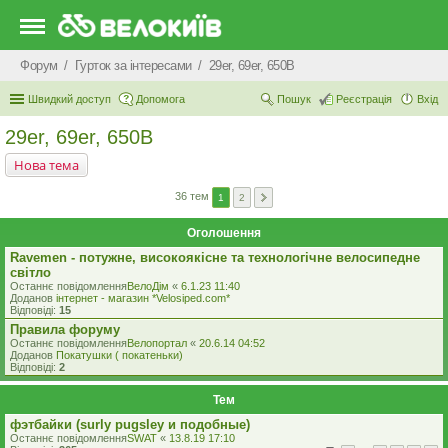
Форум
Гурток за інтересами
29er, 69er, 650B
Швидкий доступ
Допомога
Пошук
Реєстрація
Вхід
29er, 69er, 650B
Нова тема
36 тем
1
2
Оголошення
Ravemen - потужне, високоякісне та технологічне велосипедне
світло
Останнє повідомлення
ВелоДім
«
6.1.23 11:40
Доданов
iнтернет - магазин *Velosiped.com*
Відповіді:
15
Правила форуму
Останнє повідомлення
Велопортал
«
20.6.14 04:52
Доданов
Покатушки ( покатеньки)
Відповіді:
2
Тем
фэтбайки (surly pugsley и подобные)
Останнє повідомлення
SWAT
«
13.8.19 17:10