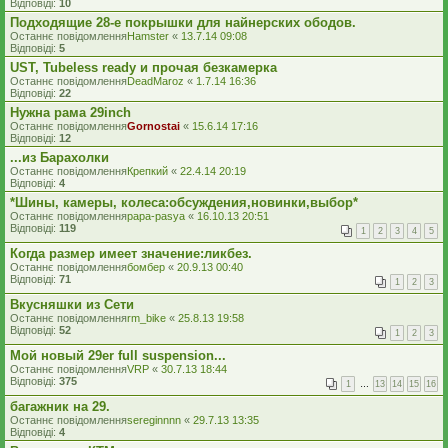
Відповіді:
10
Подходящие 28-е покрышки для найнерских ободов.
Останнє повідомлення
Hamster
«
13.7.14 09:08
Відповіді:
5
UST, Tubeless ready и прочая безкамерка
Останнє повідомлення
DeadMaroz
«
1.7.14 16:36
Відповіді:
22
Нужна рама 29inch
Останнє повідомлення
Gornostai
«
15.6.14 17:16
Відповіді:
12
...из Барахолки
Останнє повідомлення
Крепкий
«
22.4.14 20:19
Відповіді:
4
*Шины, камеры, колеса:обсуждения,новинки,выбор*
Останнє повідомлення
papa-pasya
«
16.10.13 20:51
Відповіді:
119
1
2
3
4
5
Когда размер имеет значение:ликбез.
Останнє повідомлення
бомбер
«
20.9.13 00:40
Відповіді:
71
1
2
3
Вкусняшки из Сети
Останнє повідомлення
rm_bike
«
25.8.13 19:58
Відповіді:
52
1
2
3
Мой новый 29er full suspension...
Останнє повідомлення
VRP
«
30.7.13 18:44
Відповіді:
375
1
…
13
14
15
16
багажник на 29.
Останнє повідомлення
sereginnnn
«
29.7.13 13:35
Відповіді:
4