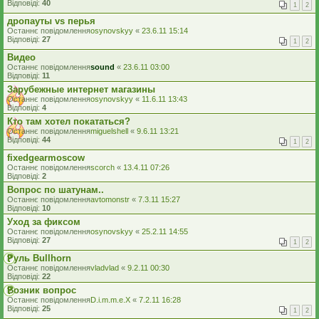
Відповіді:
40
1
2
дропауты vs перья
Останнє повідомлення
osynovskyy
«
23.6.11 15:14
Відповіді:
27
1
2
Видео
Останнє повідомлення
sound
«
23.6.11 03:00
Відповіді:
11
Зарубежные интернет магазины
Останнє повідомлення
osynovskyy
«
11.6.11 13:43
Відповіді:
4
Кто там хотел покататься?
Останнє повідомлення
miguelshell
«
9.6.11 13:21
Відповіді:
44
1
2
fixedgearmoscow
Останнє повідомлення
scorch
«
13.4.11 07:26
Відповіді:
2
Вопрос по шатунам..
Останнє повідомлення
avtomonstr
«
7.3.11 15:27
Відповіді:
10
Уход за фиксом
Останнє повідомлення
osynovskyy
«
25.2.11 14:55
Відповіді:
27
1
2
Руль Bullhorn
Останнє повідомлення
vladvlad
«
9.2.11 00:30
Відповіді:
22
Возник вопрос
Останнє повідомлення
D.i.m.m.e.X
«
7.2.11 16:28
Відповіді:
25
1
2