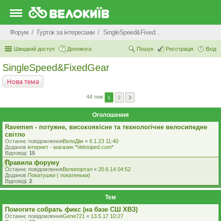
Форум
Гурток за інтересами
SingleSpeed&FixedGear
Швидкий доступ
Допомога
Пошук
Реєстрація
Вхід
SingleSpeed&FixedGear
Нова тема
44 тем
1
2
Оголошення
Ravemen - потужне, високоякісне та технологічне велосипедне
світло
Останнє повідомлення
ВелоДім
«
6.1.23 11:40
Доданов
iнтернет - магазин *Velosiped.com*
Відповіді:
15
Правила форуму
Останнє повідомлення
Велопортал
«
20.6.14 04:52
Доданов
Покатушки ( покатеньки)
Відповіді:
2
Тем
Помогите собрать фикс (на базе СШ ХВЗ)
Останнє повідомлення
Gene721
«
13.5.17 10:27