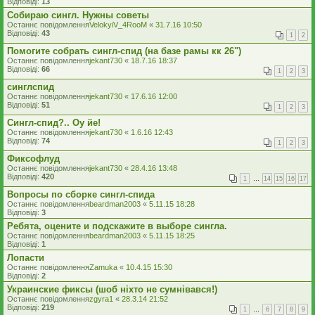
Відповіді:
13
Собираю сингл. Нужны советы
Останнє повідомлення
VelokyiV_4RooM
«
31.7.16 10:50
Відповіді:
43
1
2
Помогите собрать сингл-спид (на базе рамы кк 26")
Останнє повідомлення
jekant730
«
18.7.16 18:37
Відповіді:
66
1
2
3
синглспид
Останнє повідомлення
jekant730
«
17.6.16 12:00
Відповіді:
51
1
2
3
Сингл-спид?.. Оу йе!
Останнє повідомлення
jekant730
«
1.6.16 12:43
Відповіді:
74
1
2
3
Фиксофлуд
Останнє повідомлення
jekant730
«
28.4.16 13:48
Відповіді:
420
1
…
14
15
16
17
Вопросы по сборке сингл-спида
Останнє повідомлення
beardman2003
«
5.11.15 18:28
Відповіді:
3
Ребята, оцените и подскажите в выборе сингла.
Останнє повідомлення
beardman2003
«
5.11.15 18:25
Відповіді:
1
Лопасти
Останнє повідомлення
Zamuka
«
10.4.15 15:30
Відповіді:
2
Украинские фиксы (шоб ніхто не сумнівався!)
Останнє повідомлення
zgyra1
«
28.3.14 21:52
Відповіді:
219
1
…
6
7
8
9