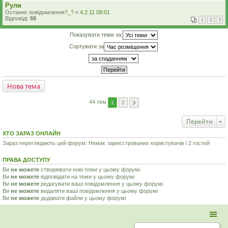
Рули
Останнє повідомлення
?_?
«
4.2.11 08:01
Відповіді:
59
1
2
3
Показувати теми за:
Сортувати за
Нова тема
44 тем
1
2
Перейти
ХТО ЗАРАЗ ОНЛАЙН
Зараз переглядають цей форум: Немає зареєстрованих користувачів і 2 гостей
ПРАВА ДОСТУПУ
Ви
не можете
створювати нові теми у цьому форумі
Ви
не можете
відповідати на теми у цьому форумі
Ви
не можете
редагувати ваші повідомлення у цьому форумі
Ви
не можете
видаляти ваші повідомлення у цьому форумі
Ви
не можете
додавати файли у цьому форумі