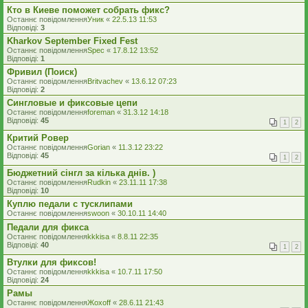
Кто в Киеве поможет собрать фикс?
Останнє повідомлення
Уник
«
22.5.13 11:53
Відповіді:
3
Kharkov September Fixed Fest
Останнє повідомлення
Spec
«
17.8.12 13:52
Відповіді:
1
Фривил (Поиск)
Останнє повідомлення
Britvachev
«
13.6.12 07:23
Відповіді:
2
Сингловые и фиксовые цепи
Останнє повідомлення
foreman
«
31.3.12 14:18
Відповіді:
45
1
2
Критий Ровер
Останнє повідомлення
Gorian
«
11.3.12 23:22
Відповіді:
45
1
2
Бюджетний сінгл за кілька днів. )
Останнє повідомлення
Rudkin
«
23.11.11 17:38
Відповіді:
10
Куплю педали с тусклипами
Останнє повідомлення
swoon
«
30.10.11 14:40
Педали для фикса
Останнє повідомлення
kkkisa
«
8.8.11 22:35
Відповіді:
40
1
2
Втулки для фиксов!
Останнє повідомлення
kkkisa
«
10.7.11 17:50
Відповіді:
24
Рамы
Останнє повідомлення
Жохоff
«
28.6.11 21:43