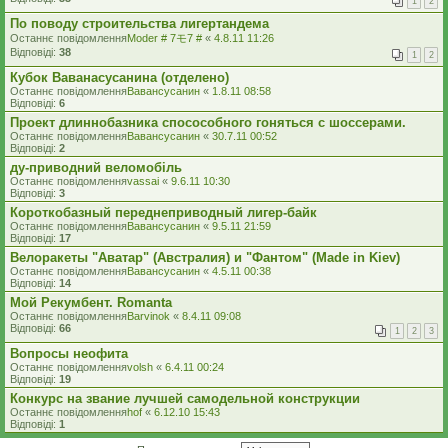
1
2
По поводу строительства лигертандема
Останнє повідомлення
Moder # 7モ7 #
«
4.8.11 11:26
Відповіді:
38
1
2
Кубок Ваванасусанина (отделено)
Останнє повідомлення
Вавансусанин
«
1.8.11 08:58
Відповіді:
6
Проект длиннобазника спосособного гоняться с шоссерами.
Останнє повідомлення
Вавансусанин
«
30.7.11 00:52
Відповіді:
2
ду-приводний веломобіль
Останнє повідомлення
vassai
«
9.6.11 10:30
Відповіді:
3
Короткобазный переднеприводный лигер-байк
Останнє повідомлення
Вавансусанин
«
9.5.11 21:59
Відповіді:
17
Велоракеты "Аватар" (Австралия) и "Фантом" (Made in Kiev)
Останнє повідомлення
Вавансусанин
«
4.5.11 00:38
Відповіді:
14
Мой Рекумбент. Romanta
Останнє повідомлення
Barvinok
«
8.4.11 09:08
Відповіді:
66
1
2
3
Вопросы неофита
Останнє повідомлення
volsh
«
6.4.11 00:24
Відповіді:
19
Конкурс на звание лучшей самодельной конструкции
Останнє повідомлення
hof
«
6.12.10 15:43
Відповіді:
1