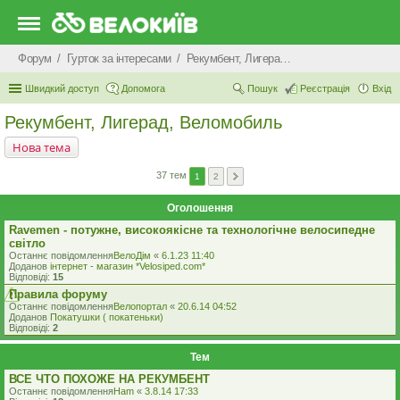
Форум
Гурток за інтересами
Рекумбент, Лигерад, Веломобиль
Швидкий доступ
Допомога
Пошук
Реєстрація
Вхід
Рекумбент, Лигерад, Веломобиль
Нова тема
37 тем
1
2
Оголошення
Ravemen - потужне, високоякісне та технологічне велосипедне
світло
Останнє повідомлення
ВелоДім
«
6.1.23 11:40
Доданов
iнтернет - магазин *Velosiped.com*
Відповіді:
15
Правила форуму
Останнє повідомлення
Велопортал
«
20.6.14 04:52
Доданов
Покатушки ( покатеньки)
Відповіді:
2
Тем
ВСЕ ЧТО ПОХОЖЕ НА РЕКУМБЕНТ
Останнє повідомлення
Ham
«
3.8.14 17:33