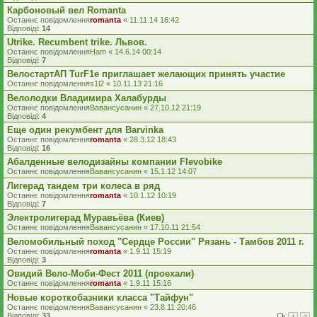
Карбоновый вел Romanta
Останнє повідомлення
romanta
«
11.11.14 16:42
Відповіді:
14
Utrike. Recumbent trike. Львов.
Останнє повідомлення
Ham
«
14.6.14 00:14
Відповіді:
7
ВелостартАП TurF1e приглашает желающих принять участие
Останнє повідомлення
s1l2
«
10.11.13 21:16
Велолодки Владимира Халабурды
Останнє повідомлення
Вавансусанин
«
27.10.12 21:19
Відповіді:
4
Еще один рекумбент для Barvinka
Останнє повідомлення
romanta
«
28.3.12 18:43
Відповіді:
16
Абалденные велодизайны компании Flevobike
Останнє повідомлення
Вавансусанин
«
15.1.12 14:07
Лигерад тандем три колеса в ряд
Останнє повідомлення
romanta
«
10.1.12 10:19
Відповіді:
7
Электролигерад Муравьёва (Киев)
Останнє повідомлення
Вавансусанин
«
17.10.11 21:54
Веломобильный поход "Сердце России" Рязань - Тамбов 2011 г.
Останнє повідомлення
romanta
«
1.9.11 15:19
Відповіді:
3
Овидий Вело-Моби-Фест 2011 (проехали)
Останнє повідомлення
romanta
«
1.9.11 15:16
Новые короткобазники класса "Тайфун"
Останнє повідомлення
Вавансусанин
«
23.8.11 20:46
Відповіді:
33