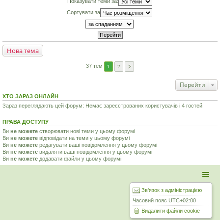
Показувати теми за:
Сортувати за
Нова тема
37 тем
1
2
Перейти
ХТО ЗАРАЗ ОНЛАЙН
Зараз переглядають цей форум: Немає зареєстрованих користувачів і 4 гостей
ПРАВА ДОСТУПУ
Ви
не можете
створювати нові теми у цьому форумі
Ви
не можете
відповідати на теми у цьому форумі
Ви
не можете
редагувати ваші повідомлення у цьому форумі
Ви
не можете
видаляти ваші повідомлення у цьому форумі
Ви
не можете
додавати файли у цьому форумі
Зв'язок з адміністрацією
Часовий пояс
UTC+02:00
Видалити файли cookie