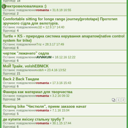
Відповіді:
18
Электровеловаляшка :)
Останнє повідомлення
romanta
«
31.8.18 16:55
Відповіді:
2
Comfortable sitting for longe range journey(prototape) Прототип
зручного сідла для велотурів.
Останнє повідомлення
s1l2
«
12.9.17 14:40
Відповіді:
4
Turtle + KS - природна система керування апаратом(native control
system for trike)
Останнє повідомлення
Triz
«
28.3.17 17:49
Відповіді:
6
чертеж "лежачего" седла
Останнє повідомлення
AVVAKUM
«
18.12.16 12:22
Відповіді:
6
МоЙ Трайк. volshEBNICK
Останнє повідомлення
volsh
«
23.4.16 13:52
Відповіді:
21
Back 2 Back Тандем
Останнє повідомлення
romanta
«
17.3.16 15:43
Відповіді:
6
Фанера как материал для творчества
Останнє повідомлення
romanta
«
3.2.16 09:32
Відповіді:
34
1
2
Rowing bike "Чистюля", прием заказов начат
Останнє повідомлення
romanta
«
7.1.16 15:04
Відповіді:
5
де купити якісну стальну трубу ?
Останнє повідомлення
romanta
«
30.1.15 17:44
Відповіді:
6