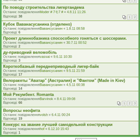
1
2
По поводу строительства лигертандема
Останнє повідомлення
Moder # 7モ7 #
«
4.8.11 11:26
Відповіді:
38
1
2
Кубок Ваванасусанина (отделено)
Останнє повідомлення
Вавансусанин
«
1.8.11 08:58
Відповіді:
6
Проект длиннобазника спосособного гоняться с шоссерами.
Останнє повідомлення
Вавансусанин
«
30.7.11 00:52
Відповіді:
2
ду-приводний веломобіль
Останнє повідомлення
vassai
«
9.6.11 10:30
Відповіді:
3
Короткобазный переднеприводный лигер-байк
Останнє повідомлення
Вавансусанин
«
9.5.11 21:59
Відповіді:
17
Велоракеты "Аватар" (Австралия) и "Фантом" (Made in Kiev)
Останнє повідомлення
Вавансусанин
«
4.5.11 00:38
Відповіді:
14
Мой Рекумбент. Romanta
Останнє повідомлення
Barvinok
«
8.4.11 09:08
Відповіді:
66
1
2
3
Вопросы неофита
Останнє повідомлення
volsh
«
6.4.11 00:24
Відповіді:
19
Конкурс на звание лучшей самодельной конструкции
Останнє повідомлення
hof
«
6.12.10 15:43
Відповіді:
1