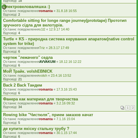
Відповіді:
18
Электровеловаляшка :)
Останнє повідомлення
romanta
«
31.8.18 16:55
Відповіді:
2
Comfortable sitting for longe range journey(prototape) Прототип
зручного сідла для велотурів.
Останнє повідомлення
s1l2
«
12.9.17 14:40
Відповіді:
4
Turtle + KS - природна система керування апаратом(native control
system for trike)
Останнє повідомлення
Triz
«
28.3.17 17:49
Відповіді:
6
чертеж "лежачего" седла
Останнє повідомлення
AVVAKUM
«
18.12.16 12:22
Відповіді:
6
МоЙ Трайк. volshEBNICK
Останнє повідомлення
volsh
«
23.4.16 13:52
Відповіді:
21
Back 2 Back Тандем
Останнє повідомлення
romanta
«
17.3.16 15:43
Відповіді:
6
Фанера как материал для творчества
Останнє повідомлення
romanta
«
3.2.16 09:32
Відповіді:
34
1
2
Rowing bike "Чистюля", прием заказов начат
Останнє повідомлення
romanta
«
7.1.16 15:04
Відповіді:
5
де купити якісну стальну трубу ?
Останнє повідомлення
romanta
«
30.1.15 17:44
Відповіді:
6