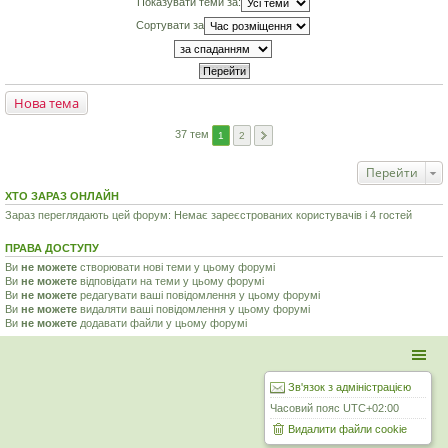
Показувати теми за:
Сортувати за
Нова тема
37 тем
1
2
Перейти
ХТО ЗАРАЗ ОНЛАЙН
Зараз переглядають цей форум: Немає зареєстрованих користувачів і 4 гостей
ПРАВА ДОСТУПУ
Ви
не можете
створювати нові теми у цьому форумі
Ви
не можете
відповідати на теми у цьому форумі
Ви
не можете
редагувати ваші повідомлення у цьому форумі
Ви
не можете
видаляти ваші повідомлення у цьому форумі
Ви
не можете
додавати файли у цьому форумі
Зв'язок з адміністрацією
Часовий пояс
UTC+02:00
Видалити файли cookie