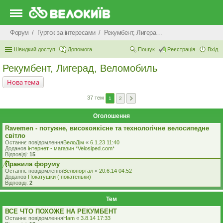
Форум
Гурток за інтересами
Рекумбент, Лигерад, Веломобиль
Швидкий доступ
Допомога
Пошук
Реєстрація
Вхід
Рекумбент, Лигерад, Веломобиль
Нова тема
37 тем
1
2
Оголошення
Ravemen - потужне, високоякісне та технологічне велосипедне
світло
Останнє повідомлення
ВелоДім
«
6.1.23 11:40
Доданов
iнтернет - магазин *Velosiped.com*
Відповіді:
15
Правила форуму
Останнє повідомлення
Велопортал
«
20.6.14 04:52
Доданов
Покатушки ( покатеньки)
Відповіді:
2
Тем
ВСЕ ЧТО ПОХОЖЕ НА РЕКУМБЕНТ
Останнє повідомлення
Ham
«
3.8.14 17:33