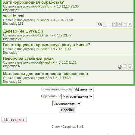
Антикоррозионная обработка?
Останнє повідомлення
RostiTorth
«
13.12.16 23:35
Відповіді:
18
steel is real
Останнє повідомлення
Skipper
«
31.7.15 21:08
Відповіді:
183
1
…
5
6
7
8
Дерево (не шутка :) )
Останнє повідомлення
kkkisa
«
27.7.12 23:42
Відповіді:
24
Где отторцевать хромолевую раму в Киеве?
Останнє повідомлення
RealIce
«
4.7.12 14:13
Відповіді:
4
Недорогая стальная рама
Останнє повідомлення
alexandrxxl
«
7.5.12 11:21
Відповіді:
45
1
2
Материалы для изготовления велосипедов
Останнє повідомлення
yurik82
«
3.7.11 14:30
Відповіді:
16
Показувати теми за:
Сортувати за
Нова тема
7 тем •Сторінка
1
з
1