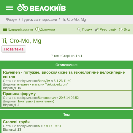
Форум
Гурток за інтересами
Ti, Cro-Mo, Mg
Швидкий доступ
Допомога
Пошук
Реєстрація
Вхід
Ti, Cro-Mo, Mg
Нова тема
7 тем •Сторінка
1
з
1
Оголошення
Ravemen - потужне, високоякісне та технологічне велосипедне
світло
Останнє повідомлення
ВелоДім
«
6.1.23 11:40
Доданов
iнтернет - магазин *Velosiped.com*
Відповіді:
15
Правила форуму
Останнє повідомлення
Велопортал
«
20.6.14 04:52
Доданов
Покатушки ( покатеньки)
Відповіді:
2
Тем
Сталеві труби
Останнє повідомлення
A
«
7.9.17 19:51
Відповіді:
23