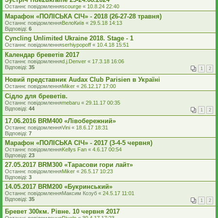
Останнє повідомлення
scourge
«
10.8.24 22:40
Марафон «ПОЛІСЬКА СІЧ» - 2018 (26-27-28 травня)
Останнє повідомлення
ВелоКиїв
«
29.5.18 14:13
Відповіді:
6
Cyncling Unlimited Ukraine 2018. Stage - 1
Останнє повідомлення
serhiypopoff
«
10.4.18 15:51
Календар бреветів 2017
Останнє повідомлення
d.j.Denver
«
17.3.18 16:06
Відповіді:
35
1
2
Новий представник Audax Club Parisien в Україні
Останнє повідомлення
Miker
«
26.12.17 17:00
Сідло для бреветів.
Останнє повідомлення
mebaru
«
29.11.17 00:35
Відповіді:
44
1
2
17.06.2016 BRM400 «Лівобережний»
Останнє повідомлення
Vini
«
18.6.17 18:31
Відповіді:
7
Марафон «ПОЛІСЬКА СІЧ» - 2017 (3-4-5 червня)
Останнє повідомлення
Kellys Fan
«
4.6.17 00:54
Відповіді:
23
27.05.2017 BRM300 «Тарасови гори лайт»
Останнє повідомлення
Miker
«
26.5.17 10:23
Відповіді:
3
14.05.2017 BRM200 «Букринський»
Останнє повідомлення
Максим Козуб
«
24.5.17 11:01
Відповіді:
35
1
2
Бревет 300км. Рівне. 10 червня 2017