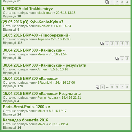
Відповіді:
81
1
2
3
4
L`EROICA del Trakhtemiryv
Останнє повідомлення
cloak-man
«
22.6.16 13:16
Відповіді:
18
29.05.2016 (O) Kyiv-Kaniv-Kyiv #7
Останнє повідомлення
lexalalex
«
1.6.16 14:34
Відповіді:
9
14.05.2016 BRM400 «Лівобережний»
Останнє повідомлення
Topsail
«
22.5.16 15:08
Відповіді:
118
1
2
3
4
5
30.04.2016 BRM300 «Канівський»
Останнє повідомлення
Miker
«
7.5.16 21:54
Відповіді:
45
1
2
30.04.2016 BRM300 «Канівський» результати
Останнє повідомлення
Armen
«
5.5.16 13:16
Відповіді:
1
16.04.2016 BRM200 «Калюжа»
Останнє повідомлення
SRudnicki
«
24.4.16 17:06
Відповіді:
178
1
…
5
6
7
8
16.04.2016 BRM200 «Калюжа» Результаты
Останнє повідомлення
Perrin_Aybara
«
18.4.16 21:21
Відповіді:
4
Paris-Brest-Paris. 1200 км.
Останнє повідомлення
Miker
«
8.4.16 12:17
Відповіді:
24
Календар бреветів 2016
Останнє повідомлення
Miker
«
20.3.16 19:54
Відповіді:
14