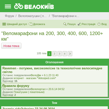
Форум
Велопокатушки ( покатеньки), велопоходи, туризм.
"Веломарафони на 200, 300, 400, 600, 1200+ км"
Швидкий доступ
Допомога
Пошук
Реєстрація
Вхід
"Веломарафони на 200, 300, 400, 600, 1200+
км"
Нова тема
105 тем
1
2
3
4
Оголошення
Ravemen - потужне, високоякісне та технологічне велосипедне
світло
Останнє повідомлення
ВелоДім
«
6.1.23 11:40
Доданов
iнтернет - магазин *Velosiped.com*
Відповіді:
15
Правила форуму
Останнє повідомлення
Велопортал
«
20.6.14 04:52
Доданов
Покатушки ( покатеньки)
Відповіді:
2
Тем
Зустріч ride2ukraine 23-24.08.2024