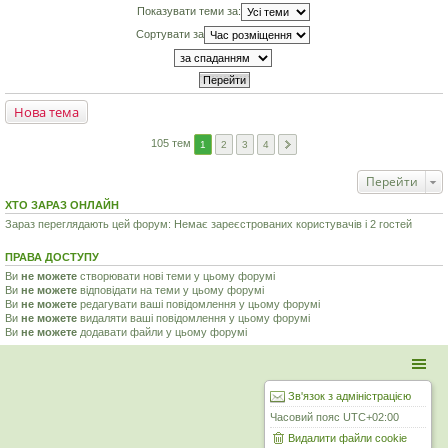
Показувати теми за:
Сортувати за
Нова тема
105 тем
1
2
3
4
Перейти
ХТО ЗАРАЗ ОНЛАЙН
Зараз переглядають цей форум: Немає зареєстрованих користувачів і 2 гостей
ПРАВА ДОСТУПУ
Ви
не можете
створювати нові теми у цьому форумі
Ви
не можете
відповідати на теми у цьому форумі
Ви
не можете
редагувати ваші повідомлення у цьому форумі
Ви
не можете
видаляти ваші повідомлення у цьому форумі
Ви
не можете
додавати файли у цьому форумі
Зв'язок з адміністрацією
Часовий пояс
UTC+02:00
Видалити файли cookie