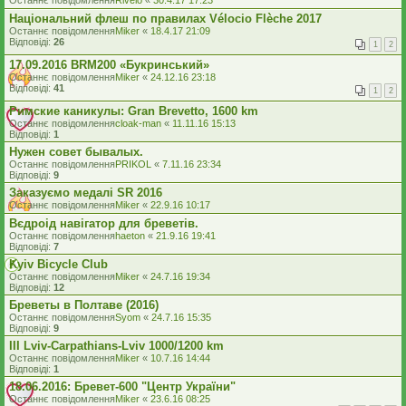
Останнє повідомлення
Rivelo
«
30.4.17 17:23
Національний флеш по правилах Vélocio Flèche 2017
Останнє повідомлення
Miker
«
18.4.17 21:09
Відповіді:
26
1
2
17.09.2016 BRM200 «Букринський»
Останнє повідомлення
Miker
«
24.12.16 23:18
Відповіді:
41
1
2
Римские каникулы: Gran Brevetto, 1600 km
Останнє повідомлення
cloak-man
«
11.11.16 15:13
Відповіді:
1
Нужен совет бывалых.
Останнє повідомлення
PRIKOL
«
7.11.16 23:34
Відповіді:
9
Заказуємо медалі SR 2016
Останнє повідомлення
Miker
«
22.9.16 10:17
Вєдроід навігатор для бреветів.
Останнє повідомлення
haeton
«
21.9.16 19:41
Відповіді:
7
Kyiv Bicycle Club
Останнє повідомлення
Miker
«
24.7.16 19:34
Відповіді:
12
Бреветы в Полтаве (2016)
Останнє повідомлення
Syom
«
24.7.16 15:35
Відповіді:
9
III Lviv-Carpathians-Lviv 1000/1200 km
Останнє повідомлення
Miker
«
10.7.16 14:44
Відповіді:
1
18.06.2016: Бревет-600 "Центр України"
Останнє повідомлення
Miker
«
23.6.16 08:25