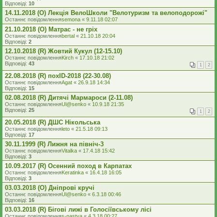
Відповіді:
10
14.11.2018 (O) Лекція ВелоШколи "Велотуризм та велоподорожі"
Останнє повідомлення
semona
«
9.11.18 02:07
21.10.2018 (O) Матрас - не гріх
Останнє повідомлення
bertal
«
21.10.18 20:04
Відповіді:
2
12.10.2018 (R) Жовтий Кукул (12-15.10)
Останнє повідомлення
Kirch
«
17.10.18 21:02
Відповіді:
43
1
2
22.08.2018 (R) похID-2018 (22-30.08)
Останнє повідомлення
Agat
«
26.9.18 14:34
Відповіді:
15
02.08.2018 (R) Дитячі Мармароси (2-11.08)
Останнє повідомлення
Ul@senko
«
10.9.18 21:35
Відповіді:
25
1
2
20.05.2018 (R) ДШС Нікольська
Останнє повідомлення
leto
«
21.5.18 09:13
Відповіді:
17
30.11.1999 (R) Лижня на північ-3
Останнє повідомлення
Vitalka
«
17.4.18 15:42
Відповіді:
3
10.09.2017 (R) Осенний поход в Карпатах
Останнє повідомлення
Keratinka
«
16.4.18 16:05
Відповіді:
3
03.03.2018 (O) Дніпрові кручі
Останнє повідомлення
Ul@senko
«
6.3.18 00:46
Відповіді:
16
03.03.2018 (R) Бігові лижі в Голосіївському лісі
Останнє повідомлення
s-nastya
«
4.3.18 00:27