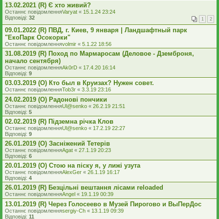
13.02.2021 (R) Є хто живий?
Останнє повідомлення
Varyat
«
15.1.24 23:24
Відповіді:
32
1
2
09.01.2022 (R) ПВД, г. Киев, 9 января | Ландшафтный парк
"ЕкоПарк Осокорки"
Останнє повідомлення
volmir
«
5.1.22 18:56
31.08.2019 (R) Поход по Мармаросам (Деловое - Дземброня,
начало сентября)
Останнє повідомлення
Ak0rD
«
17.4.20 16:14
Відповіді:
9
03.03.2019 (O) Кто был в Круизах? Нужен совет.
Останнє повідомлення
Tob3r
«
3.3.19 23:16
24.02.2019 (O) Радонові пончики
Останнє повідомлення
Ul@senko
«
26.2.19 21:51
Відповіді:
5
02.02.2019 (R) Підземна річка Клов
Останнє повідомлення
Ul@senko
«
17.2.19 22:27
Відповіді:
9
26.01.2019 (O) Засніжений Тетерів
Останнє повідомлення
Agat
«
27.1.19 20:23
Відповіді:
6
20.01.2019 (O) Стою на піску я, у лижі узута
Останнє повідомлення
AlexGer
«
26.1.19 16:17
Відповіді:
4
26.01.2019 (R) Безцільні вештання лісами reloaded
Останнє повідомлення
Angel
«
19.1.19 00:39
13.01.2019 (R) Через Голосеево в Музей Пирогово и ВыПерДос
Останнє повідомлення
sergiy-Ch
«
13.1.19 09:39
Відповіді:
11