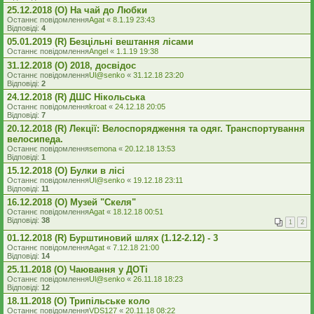
25.12.2018 (O) На чай до Любки
Останнє повідомлення
Agat
«
8.1.19 23:43
Відповіді:
4
05.01.2019 (R) Безцільні вештання лісами
Останнє повідомлення
Angel
«
1.1.19 19:38
31.12.2018 (O) 2018, досвідос
Останнє повідомлення
Ul@senko
«
31.12.18 23:20
Відповіді:
2
24.12.2018 (R) ДШС Нікольська
Останнє повідомлення
kroat
«
24.12.18 20:05
Відповіді:
7
20.12.2018 (R) Лекції: Велоспорядження та одяг. Транспортування
велосипеда.
Останнє повідомлення
semona
«
20.12.18 13:53
Відповіді:
1
15.12.2018 (O) Булки в лісі
Останнє повідомлення
Ul@senko
«
19.12.18 23:11
Відповіді:
11
16.12.2018 (O) Музей "Скеля"
Останнє повідомлення
Agat
«
18.12.18 00:51
Відповіді:
38
1
2
01.12.2018 (R) Бурштиновий шлях (1.12-2.12) - 3
Останнє повідомлення
Agat
«
7.12.18 21:00
Відповіді:
14
25.11.2018 (O) Чаювання у ДОТі
Останнє повідомлення
Ul@senko
«
26.11.18 18:23
Відповіді:
12
18.11.2018 (O) Трипільське коло
Останнє повідомлення
VDS127
«
20.11.18 08:22