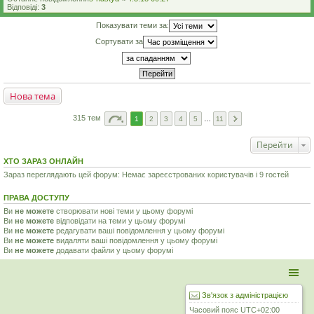
Відповіді:
3
Показувати теми за:
Сортувати за
Нова тема
315 тем
1
2
3
4
5
…
11
Перейти
ХТО ЗАРАЗ ОНЛАЙН
Зараз переглядають цей форум: Немає зареєстрованих користувачів і 9 гостей
ПРАВА ДОСТУПУ
Ви
не можете
створювати нові теми у цьому форумі
Ви
не можете
відповідати на теми у цьому форумі
Ви
не можете
редагувати ваші повідомлення у цьому форумі
Ви
не можете
видаляти ваші повідомлення у цьому форумі
Ви
не можете
додавати файли у цьому форумі
Зв'язок з адміністрацією
Часовий пояс
UTC+02:00