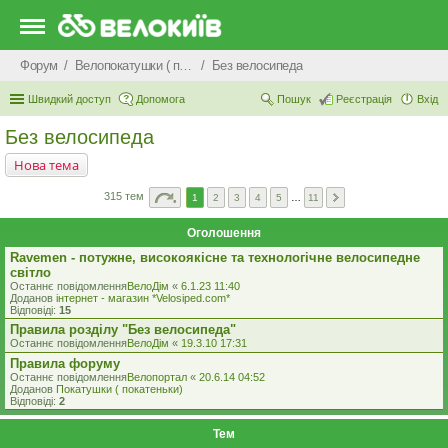
Форум
Велопокатушки ( покатеньки), велопоходи, туризм.
Без велосипеда
Швидкий доступ
Допомога
Пошук
Реєстрація
Вхід
Без велосипеда
Нова тема
315 тем
1
2
3
4
5
…
11
Оголошення
Ravemen - потужне, високоякісне та технологічне велосипедне
світло
Останнє повідомлення
ВелоДім
«
6.1.23 11:40
Доданов
iнтернет - магазин *Velosiped.com*
Відповіді:
15
Правила розділу "Без велосипеда"
Останнє повідомлення
ВелоДім
«
19.3.10 17:31
Правила форуму
Останнє повідомлення
Велопортал
«
20.6.14 04:52
Доданов
Покатушки ( покатеньки)
Відповіді:
2
Тем