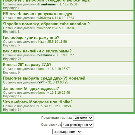
Помогите с выбором складного велосипеда
Останнє повідомлення
hvantamas
«
1.7.19 15:31
Відповіді:
1
RS reverb начал пропускать воздух
Останнє повідомлення
MrMisha
«
14.6.19 17:37
Я зробив помилку, обравши cube attention ?
Останнє повідомлення
vovanok
«
28.5.19 16:04
Відповіді:
3
Где вобще купить раму mtb?
Останнє повідомлення
Kita
«
25.5.19 11:59
Відповіді:
5
как снять наклейки с вилки/рамы?
Останнє повідомлення
Vitalinna
«
8.5.19 13:27
Відповіді:
24
Колеса 26" на раму 27,5?
Останнє повідомлення
konst
«
16.4.19 16:07
Відповіді:
5
Помогите выбрать среди двух(?) моделей
Останнє повідомлення
YPF
«
31.3.19 03:25
Jamis или GT двухподвесы?
Останнє повідомлення
konst
«
13.1.19 19:48
Відповіді:
12
Что выбрать Mongoose или Hibike?
Останнє повідомлення
Санчо
«
9.12.18 10:24
Відповіді:
14
Показувати теми за:
Сортувати за