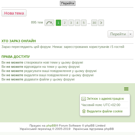
Нова тема
895 тем
1
2
3
4
5
…
30
Перейти
ХТО ЗАРАЗ ОНЛАЙН
Зараз переглядають цей форум: Немає зареєстрованих користувачів і 5 гостей
ПРАВА ДОСТУПУ
Ви
не можете
створювати нові теми у цьому форумі
Ви
не можете
відповідати на теми у цьому форумі
Ви
не можете
редагувати ваші повідомлення у цьому форумі
Ви
не можете
видаляти ваші повідомлення у цьому форумі
Ви
не можете
додавати файли у цьому форумі
Зв'язок з адміністрацією
Часовий пояс
UTC+02:00
Видалити файли cookie
Працює на
phpBB
® Forum Software © phpBB Limited
Український переклад © 2005-2019
Українська підтримка phpBB