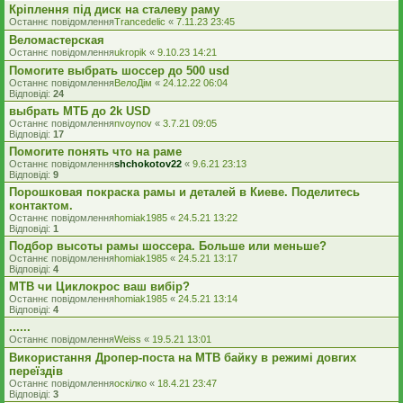
Кріплення під диск на сталеву раму
Останнє повідомлення
Trancedelic
«
7.11.23 23:45
Веломастерская
Останнє повідомлення
ukropik
«
9.10.23 14:21
Помогите выбрать шоссер до 500 usd
Останнє повідомлення
ВелоДім
«
24.12.22 06:04
Відповіді:
24
выбрать МТБ до 2k USD
Останнє повідомлення
nvoynov
«
3.7.21 09:05
Відповіді:
17
Помогите понять что на раме
Останнє повідомлення
shchokotov22
«
9.6.21 23:13
Відповіді:
9
Порошковая покраска рамы и деталей в Киеве. Поделитесь
контактом.
Останнє повідомлення
homiak1985
«
24.5.21 13:22
Відповіді:
1
Подбор высоты рамы шоссера. Больше или меньше?
Останнє повідомлення
homiak1985
«
24.5.21 13:17
Відповіді:
4
МТВ чи Циклокрос ваш вибір?
Останнє повідомлення
homiak1985
«
24.5.21 13:14
Відповіді:
4
......
Останнє повідомлення
Weiss
«
19.5.21 13:01
Використання Дропер-поста на MTB байку в режимі довгих
переїздів
Останнє повідомлення
оскілко
«
18.4.21 23:47
Відповіді:
3