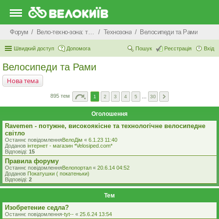
Форум
Вело-техно-зона: технічні питання та консультації
Технозона
Велосипеди та Рами
Швидкий доступ
Допомога
Пошук
Реєстрація
Вхід
Велосипеди та Рами
Нова тема
895 тем
1
2
3
4
5
…
30
Оголошення
Ravemen - потужне, високоякісне та технологічне велосипедне
світло
Останнє повідомлення
ВелоДім
«
6.1.23 11:40
Доданов
iнтернет - магазин *Velosiped.com*
Відповіді:
15
Правила форуму
Останнє повідомлення
Велопортал
«
20.6.14 04:52
Доданов
Покатушки ( покатеньки)
Відповіді:
2
Тем
Изобретение седла?
Останнє повідомлення
-tyt--
«
25.6.24 13:54