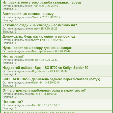
Исправить геометрию разгиба стальных перьев
Останнє повідомлення
Trion
«
28.1.21 20:49
Відповіді:
3
Антигравийная пленка на раму
Останнє повідомлення
Эльф
«
20.11.20 20:12
Відповіді:
3
27 колесо сзади и 26 спереди - возможно ли?
Останнє повідомлення
yard
«
15.9.20 15:26
Відповіді:
2
Допоможіть, будь ласка, оцінити велосипед
Останнє повідомлення
Kellys Fan
«
5.7.20 23:56
Відповіді:
1
Нужен совет по шоссеру для начинающих.
Останнє повідомлення
Мистер Борман
«
6.5.20 13:42
Что за рама?
Останнє повідомлення
M i k
«
22.4.20 03:31
Відповіді:
3
Недорогой найнер: Spelli SX-5700 vs Kellys Spider 50
Останнє повідомлення
Beyerheiser
«
20.4.20 08:06
Відповіді:
2
CUBE ACID 2020 - Держатель заднего переключателя (петух)
Останнє повідомлення
Uda4nik
«
3.4.20 01:04
Відповіді:
5
От чего треснула карбоновая рама в таком месте?
Останнє повідомлення
RTX
«
27.8.19 09:33
Відповіді:
2
Что важнее?
Останнє повідомлення
Hero86
«
19.7.19 01:01
Відповіді:
5