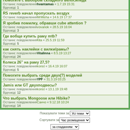
Помогите с выбором складного велосипеда
Останнє повідомлення
hvantamas
«
1.7.19 15:31
Відповіді:
1
RS reverb начал пропускать воздух
Останнє повідомлення
MrMisha
«
14.6.19 17:37
Я зробив помилку, обравши cube attention ?
Останнє повідомлення
vovanok
«
28.5.19 16:04
Відповіді:
3
Где вобще купить раму mtb?
Останнє повідомлення
Kita
«
25.5.19 11:59
Відповіді:
5
как снять наклейки с вилки/рамы?
Останнє повідомлення
Vitalinna
«
8.5.19 13:27
Відповіді:
24
Колеса 26" на раму 27,5?
Останнє повідомлення
konst
«
16.4.19 16:07
Відповіді:
5
Помогите выбрать среди двух(?) моделей
Останнє повідомлення
YPF
«
31.3.19 03:25
Jamis или GT двухподвесы?
Останнє повідомлення
konst
«
13.1.19 19:48
Відповіді:
12
Что выбрать Mongoose или Hibike?
Останнє повідомлення
Санчо
«
9.12.18 10:24
Відповіді:
14
Показувати теми за:
Сортувати за