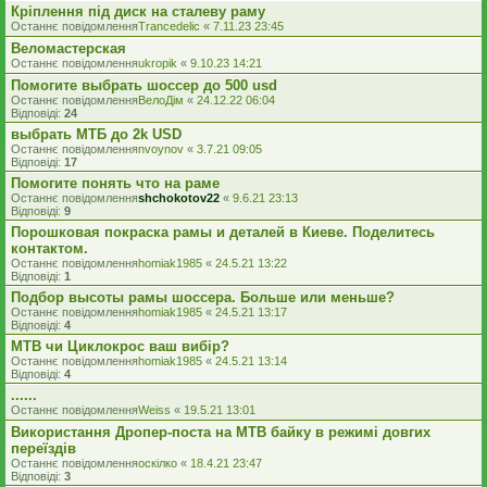
Кріплення під диск на сталеву раму
Останнє повідомлення
Trancedelic
«
7.11.23 23:45
Веломастерская
Останнє повідомлення
ukropik
«
9.10.23 14:21
Помогите выбрать шоссер до 500 usd
Останнє повідомлення
ВелоДім
«
24.12.22 06:04
Відповіді:
24
выбрать МТБ до 2k USD
Останнє повідомлення
nvoynov
«
3.7.21 09:05
Відповіді:
17
Помогите понять что на раме
Останнє повідомлення
shchokotov22
«
9.6.21 23:13
Відповіді:
9
Порошковая покраска рамы и деталей в Киеве. Поделитесь
контактом.
Останнє повідомлення
homiak1985
«
24.5.21 13:22
Відповіді:
1
Подбор высоты рамы шоссера. Больше или меньше?
Останнє повідомлення
homiak1985
«
24.5.21 13:17
Відповіді:
4
МТВ чи Циклокрос ваш вибір?
Останнє повідомлення
homiak1985
«
24.5.21 13:14
Відповіді:
4
......
Останнє повідомлення
Weiss
«
19.5.21 13:01
Використання Дропер-поста на MTB байку в режимі довгих
переїздів
Останнє повідомлення
оскілко
«
18.4.21 23:47
Відповіді:
3