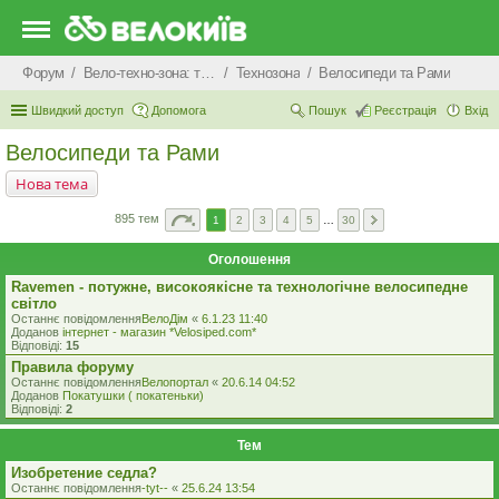
Форум
Вело-техно-зона: технічні питання та консультації
Технозона
Велосипеди та Рами
Швидкий доступ
Допомога
Пошук
Реєстрація
Вхід
Велосипеди та Рами
Нова тема
895 тем
1
2
3
4
5
…
30
Оголошення
Ravemen - потужне, високоякісне та технологічне велосипедне
світло
Останнє повідомлення
ВелоДім
«
6.1.23 11:40
Доданов
iнтернет - магазин *Velosiped.com*
Відповіді:
15
Правила форуму
Останнє повідомлення
Велопортал
«
20.6.14 04:52
Доданов
Покатушки ( покатеньки)
Відповіді:
2
Тем
Изобретение седла?
Останнє повідомлення
-tyt--
«
25.6.24 13:54