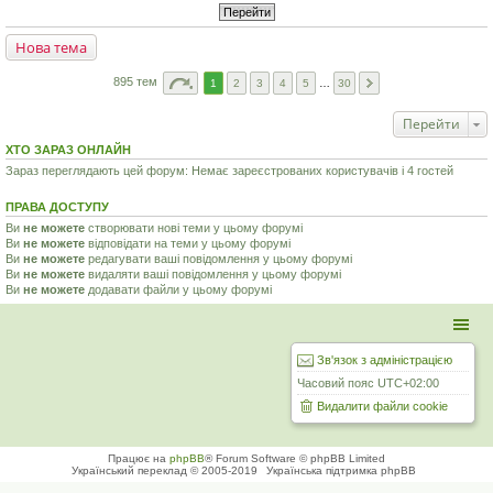
Нова тема
895 тем
1
2
3
4
5
…
30
Перейти
ХТО ЗАРАЗ ОНЛАЙН
Зараз переглядають цей форум: Немає зареєстрованих користувачів і 4 гостей
ПРАВА ДОСТУПУ
Ви
не можете
створювати нові теми у цьому форумі
Ви
не можете
відповідати на теми у цьому форумі
Ви
не можете
редагувати ваші повідомлення у цьому форумі
Ви
не можете
видаляти ваші повідомлення у цьому форумі
Ви
не можете
додавати файли у цьому форумі
Зв'язок з адміністрацією
Часовий пояс
UTC+02:00
Видалити файли cookie
Працює на
phpBB
® Forum Software © phpBB Limited
Український переклад © 2005-2019
Українська підтримка phpBB