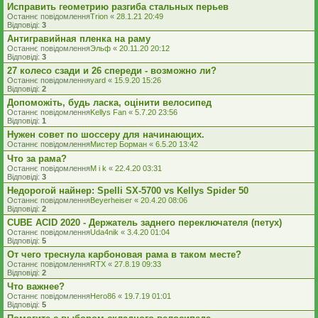
Исправить геометрию разгиба стальных перьев
Останнє повідомлення
Trion
«
28.1.21 20:49
Відповіді:
3
Антигравийная пленка на раму
Останнє повідомлення
Эльф
«
20.11.20 20:12
Відповіді:
3
27 колесо сзади и 26 спереди - возможно ли?
Останнє повідомлення
yard
«
15.9.20 15:26
Відповіді:
2
Допоможіть, будь ласка, оцінити велосипед
Останнє повідомлення
Kellys Fan
«
5.7.20 23:56
Відповіді:
1
Нужен совет по шоссеру для начинающих.
Останнє повідомлення
Мистер Борман
«
6.5.20 13:42
Что за рама?
Останнє повідомлення
M i k
«
22.4.20 03:31
Відповіді:
3
Недорогой найнер: Spelli SX-5700 vs Kellys Spider 50
Останнє повідомлення
Beyerheiser
«
20.4.20 08:06
Відповіді:
2
CUBE ACID 2020 - Держатель заднего переключателя (петух)
Останнє повідомлення
Uda4nik
«
3.4.20 01:04
Відповіді:
5
От чего треснула карбоновая рама в таком месте?
Останнє повідомлення
RTX
«
27.8.19 09:33
Відповіді:
2
Что важнее?
Останнє повідомлення
Hero86
«
19.7.19 01:01
Відповіді:
5