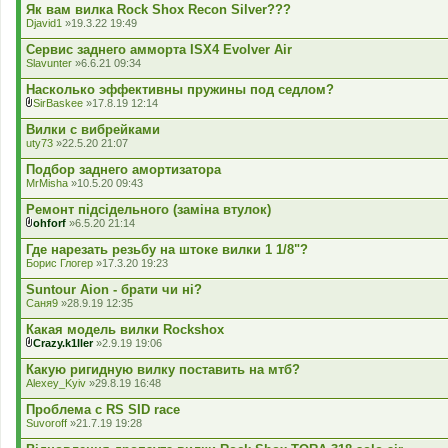
д
Як вам вилка Rock Shox Recon Silver???
е
Djavid1
»19.3.22 19:49
н
н
Сервис заднего амморта ISX4 Evolver Air
я
Slavunter
»6.6.21 09:34
Насколько эффективны пружины под седлом?
SirBaskee
»17.8.19 12:14
В
к
Вилки с вибрейками
л
uty73
»22.5.20 21:07
а
д
Подбор заднего амортизатора
е
MrMisha
»10.5.20 09:43
н
н
Ремонт підсідельного (заміна втулок)
я
ohforf
»6.5.20 21:14
В
к
Где нарезать резьбу на штоке вилки 1 1/8"?
л
Борис Глогер
»17.3.20 19:23
а
д
Suntour Aion - брати чи ні?
е
Саня9
»28.9.19 12:35
н
н
Какая модель вилки Rockshox
я
Crazy.k1ller
»2.9.19 19:06
В
к
Какую ригидную вилку поставить на мтб?
л
Alexey_Kyiv
»29.8.19 16:48
а
д
Проблема с RS SID race
е
Suvoroff
»21.7.19 19:28
н
н