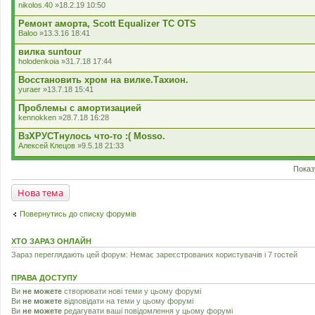
nikolos.40
»18.2.19 10:50
Ремонт аморта, Scott Equalizer TC OTS
Baloo
»13.3.16 18:41
вилка suntour
holodenkoia
»31.7.18 17:44
Восстановить хром на вилке.Тахион.
yuraer
»13.7.18 15:41
Проблемы с амортизацией
kennokken
»28.7.18 16:28
ВзХРУСТнулось что-то :( Mosso.
Алексей Клецов
»9.5.18 21:33
Показ
Нова тема
Повернутись до списку форумів
ХТО ЗАРАЗ ОНЛАЙН
Зараз переглядають цей форум: Немає зареєстрованих користувачів і 7 гостей
ПРАВА ДОСТУПУ
Ви
не можете
створювати нові теми у цьому форумі
Ви
не можете
відповідати на теми у цьому форумі
Ви
не можете
редагувати ваші повідомлення у цьому форумі