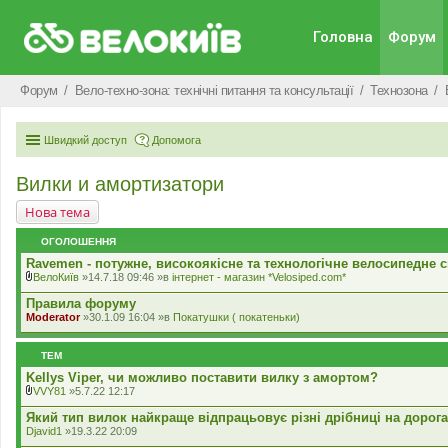
Головна
Форум
Форум
Вело-техно-зона: технічні питання та консультації
Технозона
Швидкий доступ
Допомога
Вилки и амортизатори
Нова тема
ОГОЛОШЕННЯ
Ravemen - потужне, високоякісне та технологічне велосипедне с
ВелоКиїв
»14.7.18 09:46 »в
iнтернет - магазин *Velosiped.com*
В
к
Правила форуму
л
Moderator
»30.1.09 16:04 »в
Покатушки ( покатеньки)
а
д
е
ТЕМ
н
н
Kellys Viper, чи можливо поставити вилку з амортом?
я
VVY81
»5.7.22 12:17
В
к
Який тип вилок найкраще відпрацьовує різні дрібниці на дорог
л
Djavid1
»19.3.22 20:09
а