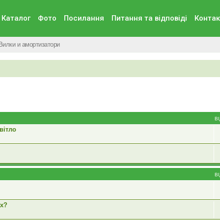
Каталог
Фото
Посилання
Питання та вiдповiдi
Контак
Вилки и амортизатори
В
вітло
В
ах?