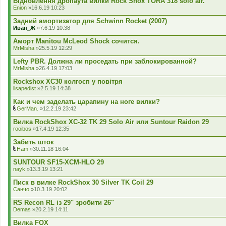
Відновлення дропаута вилки Rock Shox TORA 318 solo air.
я
Enion
»16.6.19 10:23
Задний амортизатор для Schwinn Rocket (2007)
Иван_Ж
»7.6.19 10:38
Аморт Manitou McLeod Shock сочится.
MrMisha
»25.5.19 12:29
Lefty PBR. Должна ли проседать при заблокированной?
MrMisha
»26.4.19 17:03
Rockshox XC30 колгосп у повітря
lisapedist
»2.5.19 14:38
Как и чем заделать царапину на ноге вилки?
GerMan.
»12.2.19 23:42
В
к
Вилка RockShox XC-32 TK 29 Solo Air или Suntour Raidon 29
л
rooibos
»17.4.19 12:35
а
д
Забить шток
е
Ham
»30.11.18 16:04
н
В
н
к
SUNTOUR SF15-XCM-HLO 29
я
л
nayk
»13.3.19 13:21
а
д
Писк в вилке RockShox 30 Silver TK Coil 29
е
Санчо
»10.3.19 20:02
н
н
RS Recon RL із 29" зробити 26"
я
Demas
»20.2.19 14:11
Вилка FOX