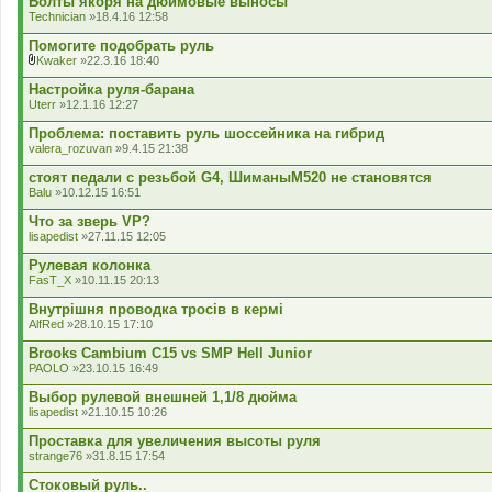
Болты якоря на дюймовые выносы
Technician
»18.4.16 12:58
Помогите подобрать руль
Kwaker
»22.3.16 18:40
В
к
Настройка руля-барана
л
Uterr
»12.1.16 12:27
а
д
Проблема: поставить руль шоссейника на гибрид
е
valera_rozuvan
»9.4.15 21:38
н
н
стоят педали с резьбой G4, ШиманыМ520 не становятся
я
Balu
»10.12.15 16:51
Что за зверь VP?
lisapedist
»27.11.15 12:05
Рулевая колонка
FasT_X
»10.11.15 20:13
Внутрішня проводка тросів в кермі
AlfRed
»28.10.15 17:10
Brooks Cambium C15 vs SMP Hell Junior
PAOLO
»23.10.15 16:49
Выбор рулевой внешней 1,1/8 дюйма
lisapedist
»21.10.15 10:26
Проставка для увеличения высоты руля
strange76
»31.8.15 17:54
Стоковый руль..