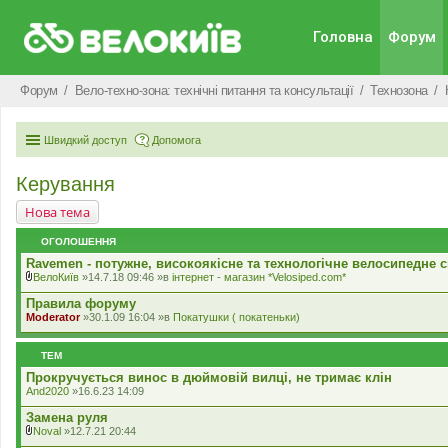
Головна
Форум
Форум
Вело-техно-зона: технічні питання та консультації
Технозона
Швидкий доступ
Допомога
Керування
Нова тема
ОГОЛОШЕННЯ
Ravemen - потужне, високоякісне та технологічне велосипедне с
ВелоКиїв
»14.7.18 09:46 »в
iнтернет - магазин *Velosiped.com*
В
к
Правила форуму
л
Moderator
»30.1.09 16:04 »в
Покатушки ( покатеньки)
а
д
е
ТЕМ
н
н
Прокручується винос в дюймовій вилці, не тримає клін
я
And2020
»16.6.23 14:09
Замена руля
Noval
»12.7.21 20:44
В