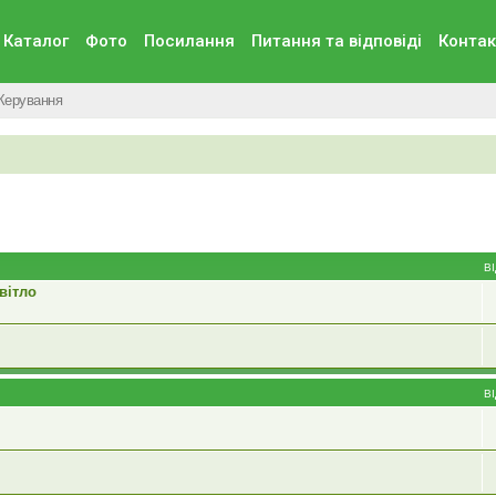
Каталог
Фото
Посилання
Питання та вiдповiдi
Контак
Керування
В
вітло
В