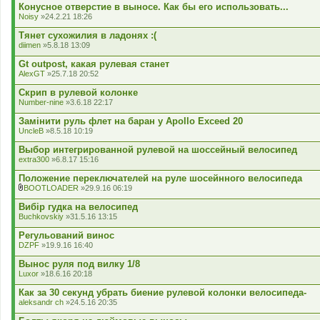
к
Конусное отверстие в выносе. Как бы его использовать...
л
Noisy
»24.2.21 18:26
а
д
Тянет сухожилия в ладонях :(
е
diimen
»5.8.18 13:09
н
н
Gt outpost, какая рулевая станет
я
AlexGT
»25.7.18 20:52
Скрип в рулевой колонке
Number-nine
»3.6.18 22:17
Замінити руль флет на баран у Apollo Exceed 20
UncleB
»8.5.18 10:19
Выбор интегрированной рулевой на шоссейный велосипед
extra300
»6.8.17 15:16
Положение переключателей на руле шосейнного велосипеда
BOOTLOADER
»29.9.16 06:19
В
к
Вибір гудка на велосипед
л
Buchkovskiy
»31.5.16 13:15
а
д
Регульований винос
е
DZPF
»19.9.16 16:40
н
н
Вынос руля под вилку 1/8
я
Luxor
»18.6.16 20:18
Как за 30 секунд убрать биение рулевой колонки велосипеда-
aleksandr ch
»24.5.16 20:35