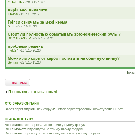
OHoToJIei
»20.8.15 19:05
вирішено, видалити
TR450
»19.7.15 22:56
Гріпси стирчать за межі керма
Griff
»27.6.15 15:33
Стоит ли полностью обматывать эргономический руль ?
BOOTLOADER
»27.5.15 04:24
проблема решена
Helg27
»16.3.15 20:26
Можно ли якорь от карбо поставить на обычную вилку?
Seman
»27.3.15 13:28
Показ
Нова тема
Повернутись до списку форумів
ХТО ЗАРАЗ ОНЛАЙН
Зараз переглядають цей форум: Немає зареєстрованих користувачів і 1 гість
ПРАВА ДОСТУПУ
Ви
не можете
створювати нові теми у цьому форумі
Ви
не можете
відповідати на теми у цьому форумі
Ви
не можете
редагувати ваші повідомлення у цьому форумі