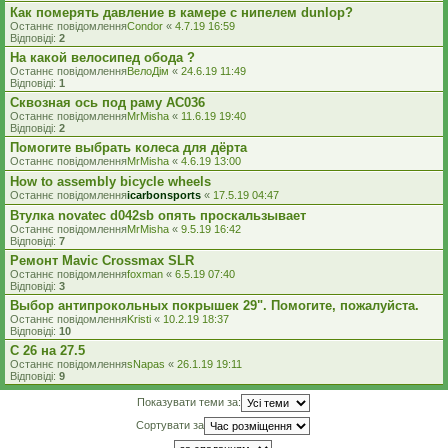
Как померять давление в камере с нипелем dunlop?
Останнє повідомлення
Condor
«
4.7.19 16:59
Відповіді:
2
На какой велосипед обода ?
Останнє повідомлення
ВелоДім
«
24.6.19 11:49
Відповіді:
1
Сквозная ось под раму AC036
Останнє повідомлення
MrMisha
«
11.6.19 19:40
Відповіді:
2
Помогите выбрать колеса для дёрта
Останнє повідомлення
MrMisha
«
4.6.19 13:00
How to assembly bicycle wheels
Останнє повідомлення
icarbonsports
«
17.5.19 04:47
Втулка novatec d042sb опять проскальзывает
Останнє повідомлення
MrMisha
«
9.5.19 16:42
Відповіді:
7
Ремонт Mavic Crossmax SLR
Останнє повідомлення
foxman
«
6.5.19 07:40
Відповіді:
3
Выбор антипрокольных покрышек 29". Помогите, пожалуйста.
Останнє повідомлення
Kristi
«
10.2.19 18:37
Відповіді:
10
С 26 на 27.5
Останнє повідомлення
sNapas
«
26.1.19 19:11
Відповіді:
9
Показувати теми за:
Сортувати за