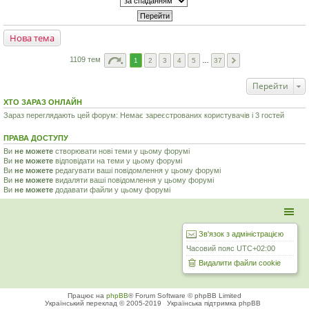
Нова тема
1109 тем
1
2
3
4
5
…
37
Перейти
ХТО ЗАРАЗ ОНЛАЙН
Зараз переглядають цей форум: Немає зареєстрованих користувачів і 3 гостей
ПРАВА ДОСТУПУ
Ви
не можете
створювати нові теми у цьому форумі
Ви
не можете
відповідати на теми у цьому форумі
Ви
не можете
редагувати ваші повідомлення у цьому форумі
Ви
не можете
видаляти ваші повідомлення у цьому форумі
Ви
не можете
додавати файли у цьому форумі
Зв'язок з адміністрацією
Часовий пояс
UTC+02:00
Видалити файли cookie
Працює на
phpBB
® Forum Software © phpBB Limited
Український переклад © 2005-2019
Українська підтримка phpBB