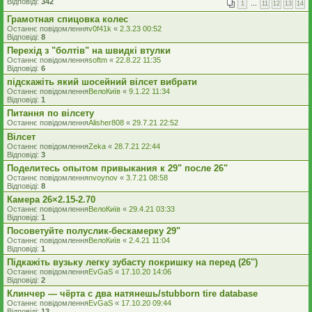
Відповіді:
342
1
…
11
12
13
14
Грамотная спицовка колес
Останнє повідомлення
v0f41k
«
2.3.23 00:52
Відповіді:
8
Перехід з "болтів" на швидкі втулки
Останнє повідомлення
softm
«
22.8.22 11:35
Відповіді:
6
підскажіть який шосейний вілсет вибрати
Останнє повідомлення
ВелоКиїв
«
9.1.22 11:34
Відповіді:
1
Питання по вілсету
Останнє повідомлення
Alisher808
«
29.7.21 22:52
Вілсет
Останнє повідомлення
Zeka
«
28.7.21 22:44
Відповіді:
3
Поделитесь опытом привыкания к 29" после 26"
Останнє повідомлення
nvoynov
«
3.7.21 08:58
Відповіді:
8
Камера 26×2.15-2.70
Останнє повідомлення
ВелоКиїв
«
29.4.21 03:33
Відповіді:
1
Посоветуйте полуслик-бескамерку 29"
Останнє повідомлення
ВелоКиїв
«
2.4.21 11:04
Відповіді:
1
Підкажіть вузьку легку зубасту покришку на перед (26'')
Останнє повідомлення
EvGaS
«
17.10.20 14:06
Відповіді:
2
Клинчер — чёрта с два натянешь/stubborn tire database
Останнє повідомлення
EvGaS
«
17.10.20 09:44
Відповіді:
13