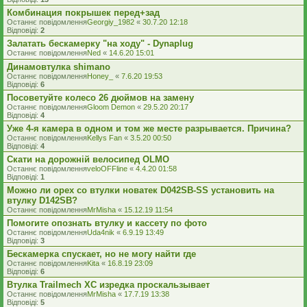
Комбинация покрышек перед+зад
Останнє повідомлення
Georgiy_1982
«
30.7.20 12:18
Відповіді:
2
Залатать бескамерку "на ходу" - Dynaplug
Останнє повідомлення
Ned
«
14.6.20 15:01
Динамовтулка shimano
Останнє повідомлення
Honey_
«
7.6.20 19:53
Відповіді:
6
Посоветуйте колесо 26 дюймов на замену
Останнє повідомлення
Gloom Demon
«
29.5.20 20:17
Відповіді:
4
Уже 4-я камера в одном и том же месте разрывается. Причина?
Останнє повідомлення
Kellys Fan
«
3.5.20 00:50
Відповіді:
4
Скати на дорожній велосипед ОLMO
Останнє повідомлення
veloOFFline
«
4.4.20 01:58
Відповіді:
1
Можно ли орех со втулки новатек D042SB-SS установить на
втулку D142SB?
Останнє повідомлення
MrMisha
«
15.12.19 11:54
Помогите опознать втулку и кассету по фото
Останнє повідомлення
Uda4nik
«
6.9.19 13:49
Відповіді:
3
Бескамерка спускает, но не могу найти где
Останнє повідомлення
Kita
«
16.8.19 23:09
Відповіді:
6
Втулка Trailmech XC изредка проскальзывает
Останнє повідомлення
MrMisha
«
17.7.19 13:38
Відповіді:
5