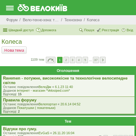
Форум
Вело-техно-зона: технічні питання та консультації
Технозона
Колеса
Швидкий доступ
Допомога
Пошук
Реєстрація
Вхід
Колеса
Нова тема
1109 тем
1
2
3
4
5
…
37
Оголошення
Ravemen - потужне, високоякісне та технологічне велосипедне
світло
Останнє повідомлення
ВелоДім
«
6.1.23 11:40
Доданов
iнтернет - магазин *Velosiped.com*
Відповіді:
15
Правила форуму
Останнє повідомлення
Велопортал
«
20.6.14 04:52
Доданов
Покатушки ( покатеньки)
Відповіді:
2
Тем
Відгуки про гуму.
Останнє повідомлення
EvGaS
«
26.11.20 16:04