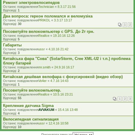
Ремонт электровелосипедов
Останнє повідомлення
Technician
«
8.3.17 21:56
Відповіді:
1
Два вопроса: геркон поломался и веломузіка
Останнє повідомлення
PRIKOL
«
3.3.17 13:17
Відповіді:
30
1
2
Посоветуйте велокомпьютер с GPS. До 2т грн.
Останнє повідомлення
RealIce
«
19.10.16 12:26
Відповіді:
5
Габариты
Останнє повідомлення
ussr
«
4.10.16 21:42
Відповіді:
3
Китайська фара "Сова" (SolarStorm, Cree XML-U2 і т.п.) проблема
блоку батарей
Останнє повідомлення
mr.smith
«
24.9.16 16:17
Відповіді:
2
Китайская дешёвая велофара с фокусировкой (видео обзор)
Останнє повідомлення
Vo4er
«
4.7.16 14:43
Відповіді:
1
Посоветуйте велокомпьютер.
Останнє повідомлення
RealIce
«
10.5.16 23:21
Відповіді:
55
1
2
3
Крепление датчика Sigma
Останнє повідомлення
AVVAKUM
«
15.4.16 13:48
Відповіді:
4
Велосипедная сигнализация
Останнє повідомлення
ussr
«
12.4.16 10:58
Відповіді:
10
Показувати теми за: