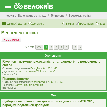
Форум
Вело-техно-зона: технічні питання та консультації
Технозона
Велоелектроніка
Швидкий доступ
Допомога
Пошук
Реєстрація
Вхід
Велоелектроніка
Нова тема
337 тем
1
2
3
4
5
…
12
Оголошення
Ravemen - потужне, високоякісне та технологічне велосипедне
світло
Останнє повідомлення
ВелоДім
«
6.1.23 11:40
Доданов
iнтернет - магазин *Velosiped.com*
Відповіді:
15
Правила форуму
Останнє повідомлення
Велопортал
«
20.6.14 04:52
Доданов
Покатушки ( покатеньки)
Відповіді:
2
Тем
підбираю не спішно електро комплект для свого МТБ 26" ,
порадьте поділіться досвідом