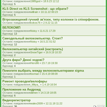
Останнє повідомлення
1985god
«
18.9.23 12:12
Відповіді:
5
KLS Direct vs KLS Screenshot - що обрати?
Останнє повідомлення
willrain
«
10.11.22 00:23
Відповіді:
5
Вітрозахищений гучний зв'язок, типу колонки із спікерфоном.
Останнє повідомлення
kokos76
«
2.9.22 11:15
ВЕЛОКОМП
Останнє повідомлення
Noisy
«
11.6.21 17:29
Відповіді:
13
Самодельный велокомпьютер. Стоит?
Останнє повідомлення
Noisy
«
16.5.21 01:52
Відповіді:
12
Велокомпьютер китайский (настроить)
Останнє повідомлення
SnowTiger
«
16.9.19 10:33
Відповіді:
2
Друга фара? Денні ходові?
Останнє повідомлення
Hero86
«
23.7.19 19:30
Відповіді:
4
Помогите выбрать между велокомпьютерами sigma
Останнє повідомлення
foxman
«
15.4.19 08:09
Відповіді:
1
Ремонт проводки/велофары
Останнє повідомлення
_Mitya_
«
1.4.19 16:54
Приложение на Андроид
Останнє повідомлення
diimen
«
14.3.19 18:05
Відповіді:
6
Видеорегистратор
Останнє повідомлення
walex2009
«
12.11.18 11:22
Відповіді:
36