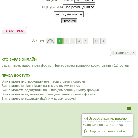
Сортувати за
Нова тема
337 тем
1
2
3
4
5
…
12
Перейти
ХТО ЗАРАЗ ОНЛАЙН
Зараз переглядають цей форум: Немає зареєстрованих користувачів і 12 гостей
ПРАВА ДОСТУПУ
Ви
не можете
створювати нові теми у цьому форумі
Ви
не можете
відповідати на теми у цьому форумі
Ви
не можете
редагувати ваші повідомлення у цьому форумі
Ви
не можете
видаляти ваші повідомлення у цьому форумі
Ви
не можете
додавати файли у цьому форумі
Зв'язок з адміністрацією
Часовий пояс
UTC+02:00
Видалити файли cookie