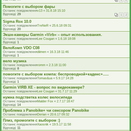
1
2
Помогите с выбором фары
Останнє повідомлення
v13
«
31.8.18 15:10
Відповіді:
29
1
2
Sigma Rox 10.0
Останнє повідомлення
TreNeR
«
25.6.18 09:31
Відповіді:
20
Экшн-камеры Garmin «Virb» – опыт использования.
Останнє повідомлення
Lee Cougan
«
1.6.18 18:08
Відповіді:
1
ВелоКомп VDO С08
Останнє повідомлення
diimen
«
16.3.18 11:46
Відповіді:
1
вело музика
Останнє повідомлення
romm
«
2.3.18 11:00
Відповіді:
8
помогите с выбором компа: беспроводной+каденс+.....
Останнє повідомлення
Tomas&ua
«
5.9.17 14:28
Відповіді:
1
Garmin VIRB XE - вопрос по видеокамере?
Останнє повідомлення
Lee Cougan
«
31.7.17 11:29
нужна подстветка колес велосипеда
Останнє повідомлення
Malder Fox
«
2.7.17 18:47
Відповіді:
14
Проблема з Panobike+ чи сенсором Panobike
Останнє повідомлення
Derian
«
20.6.17 09:32
Плиз, промогите с выбором :)
Останнє повідомлення
Xaosnik
«
19.5.17 11:58
Відповіді:
11