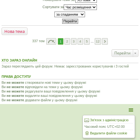
Сортувати за
Нова тема
337 тем
1
2
3
4
5
…
12
Перейти
ХТО ЗАРАЗ ОНЛАЙН
Зараз переглядають цей форум: Немає зареєстрованих користувачів і 3 гостей
ПРАВА ДОСТУПУ
Ви
не можете
створювати нові теми у цьому форумі
Ви
не можете
відповідати на теми у цьому форумі
Ви
не можете
редагувати ваші повідомлення у цьому форумі
Ви
не можете
видаляти ваші повідомлення у цьому форумі
Ви
не можете
додавати файли у цьому форумі
Зв'язок з адміністрацією
Часовий пояс
UTC+02:00
Видалити файли cookie