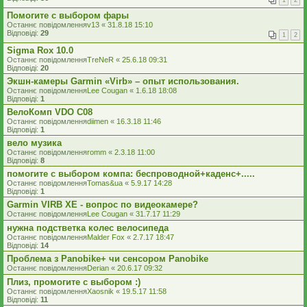
1
2
Помогите с выбором фары
Останнє повідомлення
v13
«
31.8.18 15:10
Відповіді:
29
1
2
Sigma Rox 10.0
Останнє повідомлення
TreNeR
«
25.6.18 09:31
Відповіді:
20
Экшн-камеры Garmin «Virb» – опыт использования.
Останнє повідомлення
Lee Cougan
«
1.6.18 18:08
Відповіді:
1
ВелоКомп VDO С08
Останнє повідомлення
diimen
«
16.3.18 11:46
Відповіді:
1
вело музика
Останнє повідомлення
romm
«
2.3.18 11:00
Відповіді:
8
помогите с выбором компа: беспроводной+каденс+.....
Останнє повідомлення
Tomas&ua
«
5.9.17 14:28
Відповіді:
1
Garmin VIRB XE - вопрос по видеокамере?
Останнє повідомлення
Lee Cougan
«
31.7.17 11:29
нужна подстветка колес велосипеда
Останнє повідомлення
Malder Fox
«
2.7.17 18:47
Відповіді:
14
Проблема з Panobike+ чи сенсором Panobike
Останнє повідомлення
Derian
«
20.6.17 09:32
Плиз, промогите с выбором :)
Останнє повідомлення
Xaosnik
«
19.5.17 11:58
Відповіді:
11