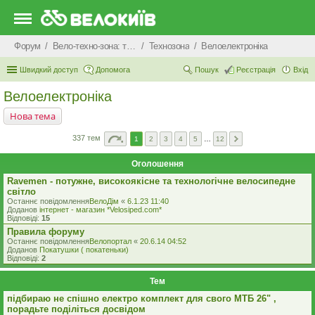
Форум
Вело-техно-зона: технічні питання та консультації
Технозона
Велоелектроніка
Швидкий доступ
Допомога
Пошук
Реєстрація
Вхід
Велоелектроніка
Нова тема
337 тем
1
2
3
4
5
…
12
Оголошення
Ravemen - потужне, високоякісне та технологічне велосипедне
світло
Останнє повідомлення
ВелоДім
«
6.1.23 11:40
Доданов
iнтернет - магазин *Velosiped.com*
Відповіді:
15
Правила форуму
Останнє повідомлення
Велопортал
«
20.6.14 04:52
Доданов
Покатушки ( покатеньки)
Відповіді:
2
Тем
підбираю не спішно електро комплект для свого МТБ 26" ,
порадьте поділіться досвідом