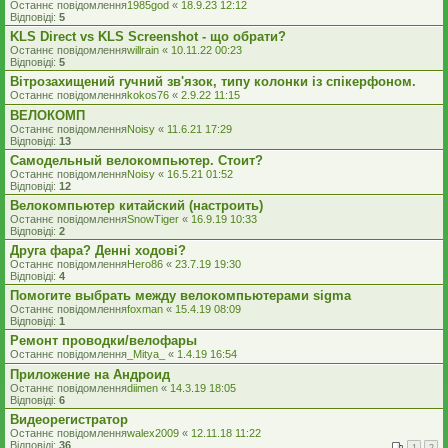
Останнє повідомлення
1985god
«
18.9.23 12:12
Відповіді:
5
KLS Direct vs KLS Screenshot - що обрати?
Останнє повідомлення
willrain
«
10.11.22 00:23
Відповіді:
5
Вітрозахищений гучний зв'язок, типу колонки із спікерфоном.
Останнє повідомлення
kokos76
«
2.9.22 11:15
ВЕЛОКОМП
Останнє повідомлення
Noisy
«
11.6.21 17:29
Відповіді:
13
Самодельный велокомпьютер. Стоит?
Останнє повідомлення
Noisy
«
16.5.21 01:52
Відповіді:
12
Велокомпьютер китайский (настроить)
Останнє повідомлення
SnowTiger
«
16.9.19 10:33
Відповіді:
2
Друга фара? Денні ходові?
Останнє повідомлення
Hero86
«
23.7.19 19:30
Відповіді:
4
Помогите выбрать между велокомпьютерами sigma
Останнє повідомлення
foxman
«
15.4.19 08:09
Відповіді:
1
Ремонт проводки/велофары
Останнє повідомлення
_Mitya_
«
1.4.19 16:54
Приложение на Андроид
Останнє повідомлення
diimen
«
14.3.19 18:05
Відповіді:
6
Видеорегистратор
Останнє повідомлення
walex2009
«
12.11.18 11:22
Відповіді:
36