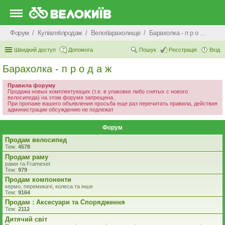
Форум
Купівля\продаж
Велобарахолище
Барахолка - п р о д а ж
Швидкий доступ
Допомога
Пошук
Реєстрація
Вхід
Барахолка - п р о д а ж
Правила форуму
Продажа новых комплектующих (т.е. в упаковке либо снятых с нового
велосипеда) на этом форуме запрещена..
При пропаже вашего объявления просьба еще раз перечитать правила, действия
администрации обсуждению не подлежат
Форум
Продам велосипед
Тем:
4578
Продам раму
рами та Frameset
Тем:
979
Продам компоненти
кермо, перемикачі, колеса та інше
Тем:
9164
Продам : Аксесуари та Спорядження
Тем:
2112
Дитячий світ