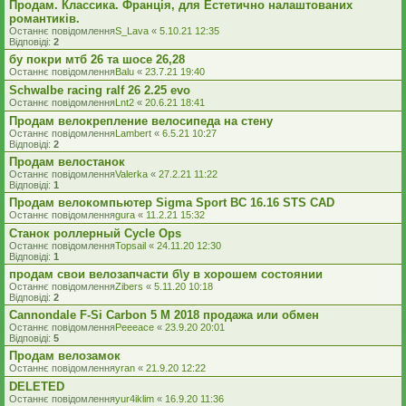
Продам. Классика. Франція, для Естетично налаштованих
романтиків.
Останнє повідомлення
S_Lava
«
5.10.21 12:35
Відповіді:
2
бу покри мтб 26 та шосе 26,28
Останнє повідомлення
Balu
«
23.7.21 19:40
Schwalbe racing ralf 26 2.25 evo
Останнє повідомлення
Lnt2
«
20.6.21 18:41
Продам велокрепление велосипеда на стену
Останнє повідомлення
Lambert
«
6.5.21 10:27
Відповіді:
2
Продам велостанок
Останнє повідомлення
Valerka
«
27.2.21 11:22
Відповіді:
1
Продам велокомпьютер Sigma Sport BC 16.16 STS CAD
Останнє повідомлення
gura
«
11.2.21 15:32
Станок роллерный Cycle Ops
Останнє повідомлення
Topsail
«
24.11.20 12:30
Відповіді:
1
продам свои велозапчасти б\у в хорошем состоянии
Останнє повідомлення
Zibers
«
5.11.20 10:18
Відповіді:
2
Cannondale F-Si Carbon 5 M 2018 продажа или обмен
Останнє повідомлення
Peeeace
«
23.9.20 20:01
Відповіді:
5
Продам велозамок
Останнє повідомлення
yran
«
21.9.20 12:22
DELETED
Останнє повідомлення
yur4iklim
«
16.9.20 11:36