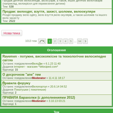
Продаж дитячих велосипедів, аксесуарів, а також, інших дитячих велотоварів
(наприклад, велокрісел для перевезення дитини)
Тем:
538
Продам: велоодяг, взуття, захист, шоломи, велоокуляри
Розділ продажу вело одягу, вело взуття,вело окулярів, а також шоломів та іншого
вело захисту
Тем:
2522
Нова тема
1013 тем
1
2
3
4
5
…
34
Оголошення
Ravemen - потужне, високоякісне та технологічне велосипедне
світло
Останнє повідомлення
ВелоДім
«
6.1.23 11:40
Доданов
iнтернет - магазин *Velosiped.com*
Відповіді:
15
О досрочном "апе" тем
Останнє повідомлення
Moderator
«
11.4.11 18:17
Правила форуму
Останнє повідомлення
Велопортал
«
20.6.14 04:52
Доданов
Покатушки ( покатеньки)
Відповіді:
2
ПРАВИЛА Барахолки (с дополнениями 2012)
Останнє повідомлення
Moderator
«
3.10.13 03:21
Відповіді:
1
Тем