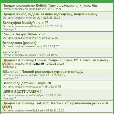
Продам велокрісло Bellelli Tiger з рухомою спинкою, б/в
Останнє повідомлення
nonimp
«
23.5.23 11:50
Продам винос, віддам за пиво підседелку, педалі камеру
Останнє повідомлення
Sergio
«
21.5.23 21:18
Велотуфли Muddyfox р-р 47
Останнє повідомлення
lehasan
«
10.5.23 10:35
Відповіді:
1
Ротора Тектро 160мм 2 шт
Останнє повідомлення
Hell4
«
10.4.23 12:09
Велодетали (разное)
Останнє повідомлення
termer
«
4.4.23 14:07
вело стул
Останнє повідомлення
uty73
«
2.3.23 19:26
Продам Велосипед Cronus Coupe 3.0 рама 19" + плюшки к нему
Останнє повідомлення
TamaraH
«
24.2.23 14:14
Відповіді:
3
Bikershop - Повний розпродаж гуртового складу.
Останнє повідомлення
BikerShop
«
25.1.22 07:05
Відповіді:
10
Велосипед детский Langtu 20"
Останнє повідомлення
Lexses
«
19.1.22 07:53
ШЛЕМ SCOTT VANISH 2
Останнє повідомлення
ВелоДім
«
19.10.21 00:18
Відповіді:
1
Продам Велосипед Trek 2021 Marlin 7 29˝ оранжевый-красный M
(17.5˝)
Останнє повідомлення
Swicked
«
18.10.21 13:26