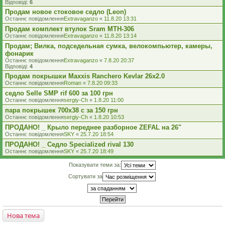
Відповіді:
6
Продам новое стоковое седло (Leon)
Останнє повідомлення
Extravaganzo
«
11.8.20 13:31
Продам комплект втулок Sram MTH-306
Останнє повідомлення
Extravaganzo
«
11.8.20 13:14
Продам; Вилка, подседельная сумка, велокомпьютер, камеры,
фонарик
Останнє повідомлення
Extravaganzo
«
7.8.20 20:37
Відповіді:
4
Продам покрышки Maxxis Ranchero Kevlar 26x2.0
Останнє повідомлення
Roman
«
7.8.20 09:33
седло Selle SMP rif 600 за 100 грн
Останнє повідомлення
sergiy-Ch
«
1.8.20 11:00
пара покрышек 700х38 с за 150 грн
Останнє повідомлення
sergiy-Ch
«
1.8.20 10:53
ПРОДАНО! _ Крыло переднее разборное ZEFAL на 26"
Останнє повідомлення
SKY
«
25.7.20 18:54
ПРОДАНО! _ Седло Specialized rival 130
Останнє повідомлення
SKY
«
25.7.20 18:49
Показувати теми за:
Сортувати за
Нова тема