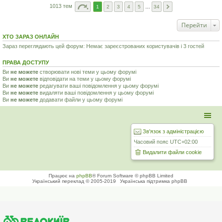
1013 тем
1
2
3
4
5
…
34
Перейти
ХТО ЗАРАЗ ОНЛАЙН
Зараз переглядають цей форум: Немає зареєстрованих користувачів і 3 гостей
ПРАВА ДОСТУПУ
Ви
не можете
створювати нові теми у цьому форумі
Ви
не можете
відповідати на теми у цьому форумі
Ви
не можете
редагувати ваші повідомлення у цьому форумі
Ви
не можете
видаляти ваші повідомлення у цьому форумі
Ви
не можете
додавати файли у цьому форумі
Зв'язок з адміністрацією
Часовий пояс
UTC+02:00
Видалити файли cookie
Працює на
phpBB
® Forum Software © phpBB Limited
Український переклад © 2005-2019
Українська підтримка phpBB