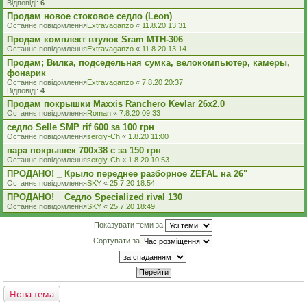
Відповіді:
6
Продам новое стоковое седло (Leon)
Останнє повідомлення
Extravaganzo
«
11.8.20 13:31
Продам комплект втулок Sram MTH-306
Останнє повідомлення
Extravaganzo
«
11.8.20 13:14
Продам; Вилка, подседельная сумка, велокомпьютер, камеры,
фонарик
Останнє повідомлення
Extravaganzo
«
7.8.20 20:37
Відповіді:
4
Продам покрышки Maxxis Ranchero Kevlar 26x2.0
Останнє повідомлення
Roman
«
7.8.20 09:33
седло Selle SMP rif 600 за 100 грн
Останнє повідомлення
sergiy-Ch
«
1.8.20 11:00
пара покрышек 700х38 с за 150 грн
Останнє повідомлення
sergiy-Ch
«
1.8.20 10:53
ПРОДАНО! _ Крыло переднее разборное ZEFAL на 26"
Останнє повідомлення
SKY
«
25.7.20 18:54
ПРОДАНО! _ Седло Specialized rival 130
Останнє повідомлення
SKY
«
25.7.20 18:49
Показувати теми за:
Сортувати за
Нова тема