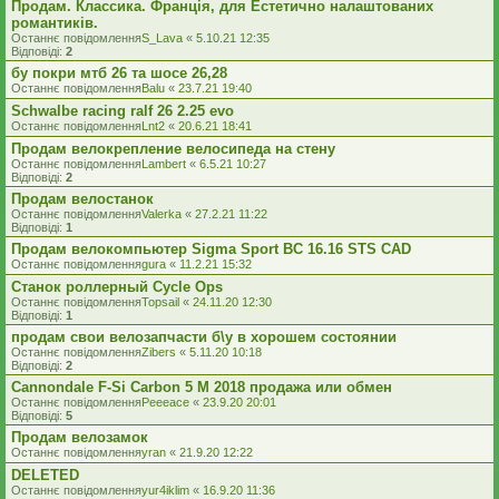
Продам. Классика. Франція, для Естетично налаштованих
романтиків.
Останнє повідомлення
S_Lava
«
5.10.21 12:35
Відповіді:
2
бу покри мтб 26 та шосе 26,28
Останнє повідомлення
Balu
«
23.7.21 19:40
Schwalbe racing ralf 26 2.25 evo
Останнє повідомлення
Lnt2
«
20.6.21 18:41
Продам велокрепление велосипеда на стену
Останнє повідомлення
Lambert
«
6.5.21 10:27
Відповіді:
2
Продам велостанок
Останнє повідомлення
Valerka
«
27.2.21 11:22
Відповіді:
1
Продам велокомпьютер Sigma Sport BC 16.16 STS CAD
Останнє повідомлення
gura
«
11.2.21 15:32
Станок роллерный Cycle Ops
Останнє повідомлення
Topsail
«
24.11.20 12:30
Відповіді:
1
продам свои велозапчасти б\у в хорошем состоянии
Останнє повідомлення
Zibers
«
5.11.20 10:18
Відповіді:
2
Cannondale F-Si Carbon 5 M 2018 продажа или обмен
Останнє повідомлення
Peeeace
«
23.9.20 20:01
Відповіді:
5
Продам велозамок
Останнє повідомлення
yran
«
21.9.20 12:22
DELETED
Останнє повідомлення
yur4iklim
«
16.9.20 11:36