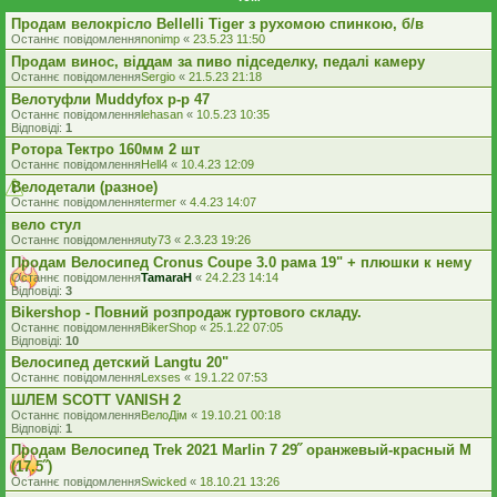
Продам велокрісло Bellelli Tiger з рухомою спинкою, б/в
Останнє повідомлення
nonimp
«
23.5.23 11:50
Продам винос, віддам за пиво підседелку, педалі камеру
Останнє повідомлення
Sergio
«
21.5.23 21:18
Велотуфли Muddyfox р-р 47
Останнє повідомлення
lehasan
«
10.5.23 10:35
Відповіді:
1
Ротора Тектро 160мм 2 шт
Останнє повідомлення
Hell4
«
10.4.23 12:09
Велодетали (разное)
Останнє повідомлення
termer
«
4.4.23 14:07
вело стул
Останнє повідомлення
uty73
«
2.3.23 19:26
Продам Велосипед Cronus Coupe 3.0 рама 19" + плюшки к нему
Останнє повідомлення
TamaraH
«
24.2.23 14:14
Відповіді:
3
Bikershop - Повний розпродаж гуртового складу.
Останнє повідомлення
BikerShop
«
25.1.22 07:05
Відповіді:
10
Велосипед детский Langtu 20"
Останнє повідомлення
Lexses
«
19.1.22 07:53
ШЛЕМ SCOTT VANISH 2
Останнє повідомлення
ВелоДім
«
19.10.21 00:18
Відповіді:
1
Продам Велосипед Trek 2021 Marlin 7 29˝ оранжевый-красный M
(17.5˝)
Останнє повідомлення
Swicked
«
18.10.21 13:26