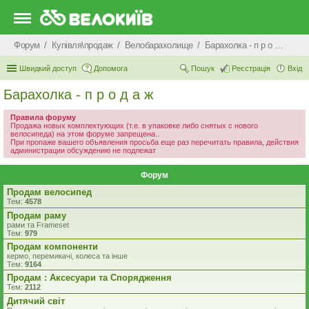
Форум
Купівля\продаж
Велобарахолище
Барахолка - п р о д а ж
Швидкий доступ
Допомога
Пошук
Реєстрація
Вхід
Барахолка - п р о д а ж
Правила форуму
Продажа новых комплектующих (т.е. в упаковке либо снятых с нового
велосипеда) на этом форуме запрещена..
При пропаже вашего объявления просьба еще раз перечитать правила, действия
администрации обсуждению не подлежат
Форум
Продам велосипед
Тем:
4578
Продам раму
рами та Frameset
Тем:
979
Продам компоненти
кермо, перемикачі, колеса та інше
Тем:
9164
Продам : Аксесуари та Спорядження
Тем:
2112
Дитячий світ