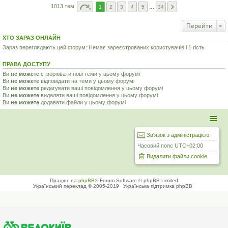
1013 тем
1
2
3
4
5
…
34
Перейти
ХТО ЗАРАЗ ОНЛАЙН
Зараз переглядають цей форум: Немає зареєстрованих користувачів і 1 гість
ПРАВА ДОСТУПУ
Ви
не можете
створювати нові теми у цьому форумі
Ви
не можете
відповідати на теми у цьому форумі
Ви
не можете
редагувати ваші повідомлення у цьому форумі
Ви
не можете
видаляти ваші повідомлення у цьому форумі
Ви
не можете
додавати файли у цьому форумі
Зв'язок з адміністрацією
Часовий пояс
UTC+02:00
Видалити файли cookie
Працює на
phpBB
® Forum Software © phpBB Limited
Український переклад © 2005-2019
Українська підтримка phpBB