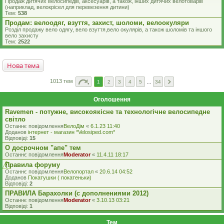
Продаж дитячих велосипедів, аксесуарів, а також, інших дитячих велотоварів
(наприклад, велокрісел для перевезення дитини)
Тем:
538
Продам: велоодяг, взуття, захист, шоломи, велоокуляри
Розділ продажу вело одягу, вело взуття,вело окулярів, а також шоломів та іншого
вело захисту
Тем:
2522
Нова тема
1013 тем
1
2
3
4
5
…
34
Оголошення
Ravemen - потужне, високоякісне та технологічне велосипедне
світло
Останнє повідомлення
ВелоДім
«
6.1.23 11:40
Доданов
iнтернет - магазин *Velosiped.com*
Відповіді:
15
О досрочном "апе" тем
Останнє повідомлення
Moderator
«
11.4.11 18:17
Правила форуму
Останнє повідомлення
Велопортал
«
20.6.14 04:52
Доданов
Покатушки ( покатеньки)
Відповіді:
2
ПРАВИЛА Барахолки (с дополнениями 2012)
Останнє повідомлення
Moderator
«
3.10.13 03:21
Відповіді:
1
Тем