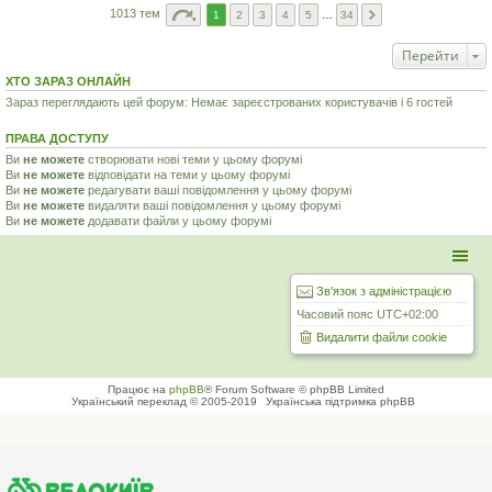
1013 тем
1
2
3
4
5
…
34
Перейти
ХТО ЗАРАЗ ОНЛАЙН
Зараз переглядають цей форум: Немає зареєстрованих користувачів і 6 гостей
ПРАВА ДОСТУПУ
Ви
не можете
створювати нові теми у цьому форумі
Ви
не можете
відповідати на теми у цьому форумі
Ви
не можете
редагувати ваші повідомлення у цьому форумі
Ви
не можете
видаляти ваші повідомлення у цьому форумі
Ви
не можете
додавати файли у цьому форумі
Зв'язок з адміністрацією
Часовий пояс
UTC+02:00
Видалити файли cookie
Працює на
phpBB
® Forum Software © phpBB Limited
Український переклад © 2005-2019
Українська підтримка phpBB