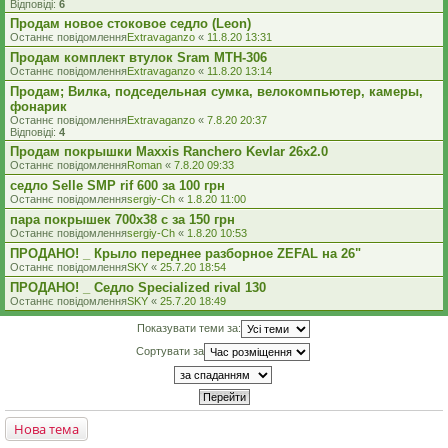
Відповіді:
6
Продам новое стоковое седло (Leon)
Останнє повідомлення
Extravaganzo
«
11.8.20 13:31
Продам комплект втулок Sram MTH-306
Останнє повідомлення
Extravaganzo
«
11.8.20 13:14
Продам; Вилка, подседельная сумка, велокомпьютер, камеры,
фонарик
Останнє повідомлення
Extravaganzo
«
7.8.20 20:37
Відповіді:
4
Продам покрышки Maxxis Ranchero Kevlar 26x2.0
Останнє повідомлення
Roman
«
7.8.20 09:33
седло Selle SMP rif 600 за 100 грн
Останнє повідомлення
sergiy-Ch
«
1.8.20 11:00
пара покрышек 700х38 с за 150 грн
Останнє повідомлення
sergiy-Ch
«
1.8.20 10:53
ПРОДАНО! _ Крыло переднее разборное ZEFAL на 26"
Останнє повідомлення
SKY
«
25.7.20 18:54
ПРОДАНО! _ Седло Specialized rival 130
Останнє повідомлення
SKY
«
25.7.20 18:49
Показувати теми за:
Сортувати за
Нова тема