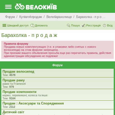
Форум
Купівля\продаж
Велобарахолище
Барахолка - п р о д а ж
Швидкий доступ
Допомога
Пошук
Реєстрація
Вхід
Барахолка - п р о д а ж
Правила форуму
Продажа новых комплектующих (т.е. в упаковке либо снятых с нового
велосипеда) на этом форуме запрещена..
При пропаже вашего объявления просьба еще раз перечитать правила, действия
администрации обсуждению не подлежат
Форум
Продам велосипед
Тем:
4578
Продам раму
рами та Frameset
Тем:
979
Продам компоненти
кермо, перемикачі, колеса та інше
Тем:
9164
Продам : Аксесуари та Спорядження
Тем:
2112
Дитячий світ