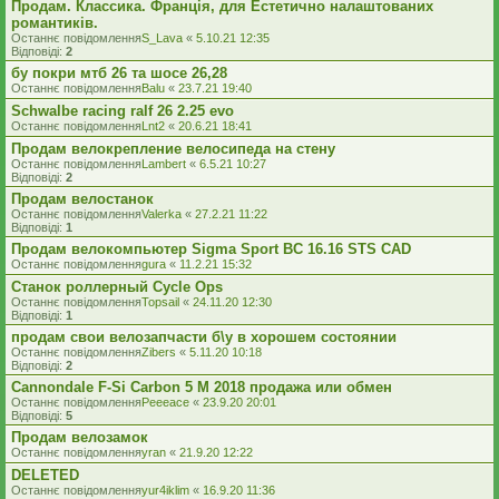
Продам. Классика. Франція, для Естетично налаштованих
романтиків.
Останнє повідомлення
S_Lava
«
5.10.21 12:35
Відповіді:
2
бу покри мтб 26 та шосе 26,28
Останнє повідомлення
Balu
«
23.7.21 19:40
Schwalbe racing ralf 26 2.25 evo
Останнє повідомлення
Lnt2
«
20.6.21 18:41
Продам велокрепление велосипеда на стену
Останнє повідомлення
Lambert
«
6.5.21 10:27
Відповіді:
2
Продам велостанок
Останнє повідомлення
Valerka
«
27.2.21 11:22
Відповіді:
1
Продам велокомпьютер Sigma Sport BC 16.16 STS CAD
Останнє повідомлення
gura
«
11.2.21 15:32
Станок роллерный Cycle Ops
Останнє повідомлення
Topsail
«
24.11.20 12:30
Відповіді:
1
продам свои велозапчасти б\у в хорошем состоянии
Останнє повідомлення
Zibers
«
5.11.20 10:18
Відповіді:
2
Cannondale F-Si Carbon 5 M 2018 продажа или обмен
Останнє повідомлення
Peeeace
«
23.9.20 20:01
Відповіді:
5
Продам велозамок
Останнє повідомлення
yran
«
21.9.20 12:22
DELETED
Останнє повідомлення
yur4iklim
«
16.9.20 11:36