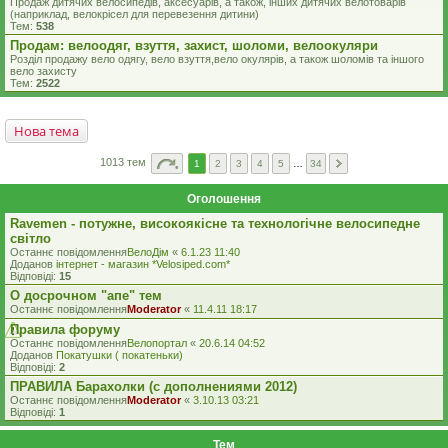
Продаж дитячих велосипедів, аксесуарів, а також, інших дитячих велотоварів
(наприклад, велокрісел для перевезення дитини)
Тем:
538
Продам: велоодяг, взуття, захист, шоломи, велоокуляри
Розділ продажу вело одягу, вело взуття,вело окулярів, а також шоломів та іншого
вело захисту
Тем:
2522
Нова тема
1013 тем
1
2
3
4
5
…
34
Оголошення
Ravemen - потужне, високоякісне та технологічне велосипедне
світло
Останнє повідомлення
ВелоДім
«
6.1.23 11:40
Доданов
iнтернет - магазин *Velosiped.com*
Відповіді:
15
О досрочном "апе" тем
Останнє повідомлення
Moderator
«
11.4.11 18:17
Правила форуму
Останнє повідомлення
Велопортал
«
20.6.14 04:52
Доданов
Покатушки ( покатеньки)
Відповіді:
2
ПРАВИЛА Барахолки (с дополнениями 2012)
Останнє повідомлення
Moderator
«
3.10.13 03:21
Відповіді:
1
Тем