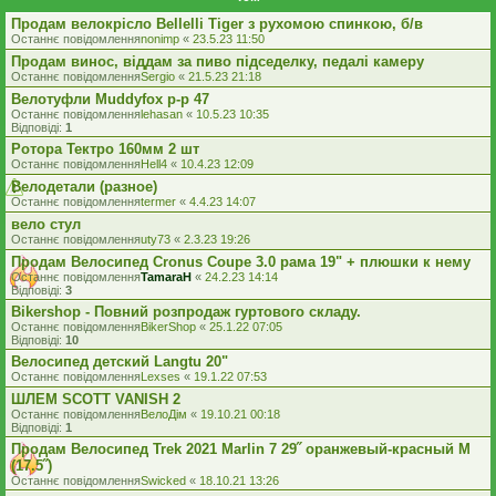
Продам велокрісло Bellelli Tiger з рухомою спинкою, б/в
Останнє повідомлення
nonimp
«
23.5.23 11:50
Продам винос, віддам за пиво підседелку, педалі камеру
Останнє повідомлення
Sergio
«
21.5.23 21:18
Велотуфли Muddyfox р-р 47
Останнє повідомлення
lehasan
«
10.5.23 10:35
Відповіді:
1
Ротора Тектро 160мм 2 шт
Останнє повідомлення
Hell4
«
10.4.23 12:09
Велодетали (разное)
Останнє повідомлення
termer
«
4.4.23 14:07
вело стул
Останнє повідомлення
uty73
«
2.3.23 19:26
Продам Велосипед Cronus Coupe 3.0 рама 19" + плюшки к нему
Останнє повідомлення
TamaraH
«
24.2.23 14:14
Відповіді:
3
Bikershop - Повний розпродаж гуртового складу.
Останнє повідомлення
BikerShop
«
25.1.22 07:05
Відповіді:
10
Велосипед детский Langtu 20"
Останнє повідомлення
Lexses
«
19.1.22 07:53
ШЛЕМ SCOTT VANISH 2
Останнє повідомлення
ВелоДім
«
19.10.21 00:18
Відповіді:
1
Продам Велосипед Trek 2021 Marlin 7 29˝ оранжевый-красный M
(17.5˝)
Останнє повідомлення
Swicked
«
18.10.21 13:26