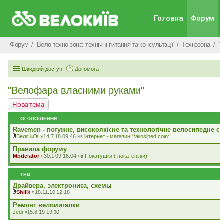
Головна
Форум
Форум
Вело-техно-зона: технічні питання та консультації
Технозона
Швидкий доступ
Допомога
"Велофара власними руками"
Нова тема
ОГОЛОШЕННЯ
Ravemen - потужне, високоякісне та технологічне велосипедне с
ВелоКиїв
»14.7.18 09:46 »в
iнтернет - магазин *Velosiped.com*
В
к
Правила форуму
л
Moderator
»30.1.09 16:04 »в
Покатушки ( покатеньки)
а
д
е
ТЕМ
н
н
Драйвера, электроника, схемы
я
Shilik
»18.11.10 12:18
В
к
Ремонт веломигалки
л
Jedi
»15.8.19 19:30
а