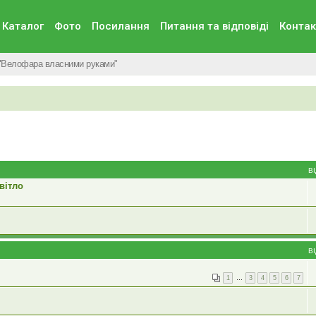
Каталог
Фото
Посилання
Питання та вiдповiдi
Контак
"Велофара власними руками"
В
вітло
В
1
…
3
4
5
6
7