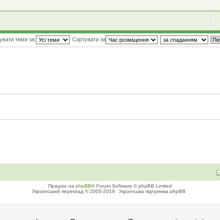
увати теми за:
Сортувати за
Працює на
phpBB
® Forum Software © phpBB Limited
Український переклад © 2005-2019
Українська підтримка phpBB