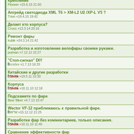
Крепление
л
Pioneer
»15.6.15 21:50
а
д
Апгрейд светодиода XML T6 > XM-L2 U2 /XP-L V5 ?
е
Trion
»19.4.15 19:42
н
н
Делает кто корпуса?
я
Cross
»13.3.14 20:16
Ремонт фары
kubik
»24.3.14 21:42
Разработка и изготовление велофары своими руками.
putman
»7.12.12 22:27
"Стоп-сигнал" DIY
crshrv
»1.7.13 16:33
В
к
Китайские и другие разработки
л
Shilik
»19.5.11 15:30
а
В
д
к
Корпуса
е
л
Shilik
»18.11.10 12:18
н
а
В
н
д
к
Подскажите по фаре
я
е
л
Beer Biker
»4.7.13 15:47
н
а
н
д
Wector VF-12 приближаюсь к правильной фаре.
я
е
W^W
»15.12.12 21:25
н
В
н
к
Разработки фар без комментариев, только описания.
я
л
Shilik
»18.11.10 11:40
а
В
д
к
Сравнение эффективности фар
е