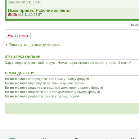
л
Zaychik
»2.6.11 18:16
н
а
н
д
Всем привет. Рабочие аспекты
я
е
Shilik
»18.11.10 08:57
н
н
я
Показ
Нова тема
Повернутись до списку форумів
ХТО ЗАРАЗ ОНЛАЙН
Зараз переглядають цей форум: Немає зареєстрованих користувачів і 3 гостей
ПРАВА ДОСТУПУ
Ви
не можете
створювати нові теми у цьому форумі
Ви
не можете
відповідати на теми у цьому форумі
Ви
не можете
редагувати ваші повідомлення у цьому форумі
Ви
не можете
видаляти ваші повідомлення у цьому форумі
Ви
не можете
додавати файли у цьому форумі