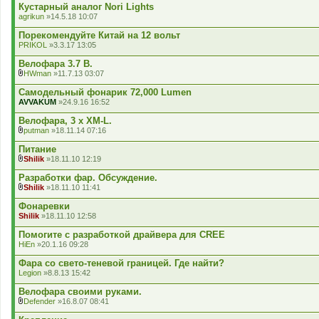
д
Кустарный аналог Nori Lights
е
agrikun
»14.5.18 10:07
н
н
Порекомендуйте Китай на 12 вольт
я
PRIKOL
»3.3.17 13:05
Велофара 3.7 В.
HWman
»11.7.13 03:07
В
к
Самодельный фонарик 72,000 Lumen
л
AVVAKUM
»24.9.16 16:52
а
д
Велофара, 3 х XM-L.
е
putman
»18.11.14 07:16
н
В
н
к
Питание
я
л
Shilik
»18.11.10 12:19
а
В
д
к
Разработки фар. Обсуждение.
е
л
Shilik
»18.11.10 11:41
н
а
В
н
д
к
Фонаревки
я
е
л
Shilik
»18.11.10 12:58
н
а
н
д
Помогите с разработкой драйвера для CREE
я
е
HiEn
»20.1.16 09:28
н
н
Фара со свето-теневой границей. Где найти?
я
Legion
»8.8.13 15:42
Велофара своими руками.
Defender
»16.8.07 08:41
В
к