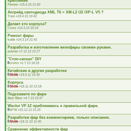
Крепление
л
Pioneer
»15.6.15 21:50
а
д
Апгрейд светодиода XML T6 > XM-L2 U2 /XP-L V5 ?
е
Trion
»19.4.15 19:42
н
н
Делает кто корпуса?
я
Cross
»13.3.14 20:16
Ремонт фары
kubik
»24.3.14 21:42
Разработка и изготовление велофары своими руками.
putman
»7.12.12 22:27
"Стоп-сигнал" DIY
crshrv
»1.7.13 16:33
В
к
Китайские и другие разработки
л
Shilik
»19.5.11 15:30
а
В
д
к
Корпуса
е
л
Shilik
»18.11.10 12:18
н
а
В
н
д
к
Подскажите по фаре
я
е
л
Beer Biker
»4.7.13 15:47
н
а
н
д
Wector VF-12 приближаюсь к правильной фаре.
я
е
W^W
»15.12.12 21:25
н
В
н
к
Разработки фар без комментариев, только описания.
я
л
Shilik
»18.11.10 11:40
а
В
д
к
Сравнение эффективности фар
е