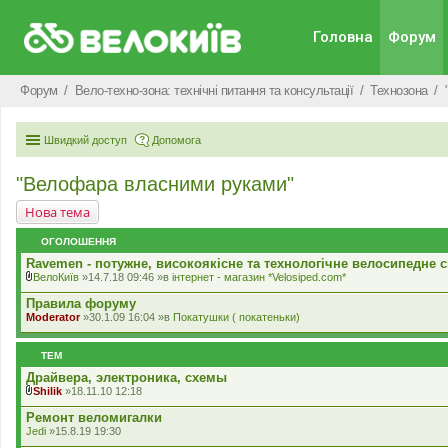
Головна
Форум
Форум
Вело-техно-зона: технічні питання та консультації
Технозона
Швидкий доступ
Допомога
"Велофара власними руками"
Нова тема
ОГОЛОШЕННЯ
Ravemen - потужне, високоякісне та технологічне велосипедне с
ВелоКиїв
»14.7.18 09:46 »в
iнтернет - магазин *Velosiped.com*
В
к
Правила форуму
л
Moderator
»30.1.09 16:04 »в
Покатушки ( покатеньки)
а
д
е
ТЕМ
н
н
Драйвера, электроника, схемы
я
Shilik
»18.11.10 12:18
В
к
Ремонт веломигалки
л
Jedi
»15.8.19 19:30
а