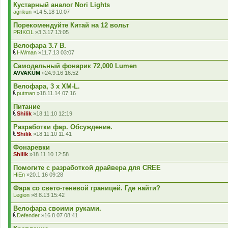
д
Кустарный аналог Nori Lights
е
agrikun
»14.5.18 10:07
н
н
Порекомендуйте Китай на 12 вольт
я
PRIKOL
»3.3.17 13:05
Велофара 3.7 В.
HWman
»11.7.13 03:07
В
к
Самодельный фонарик 72,000 Lumen
л
AVVAKUM
»24.9.16 16:52
а
д
Велофара, 3 х XM-L.
е
putman
»18.11.14 07:16
н
В
н
к
Питание
я
л
Shilik
»18.11.10 12:19
а
В
д
к
Разработки фар. Обсуждение.
е
л
Shilik
»18.11.10 11:41
н
а
В
н
д
к
Фонаревки
я
е
л
Shilik
»18.11.10 12:58
н
а
н
д
Помогите с разработкой драйвера для CREE
я
е
HiEn
»20.1.16 09:28
н
н
Фара со свето-теневой границей. Где найти?
я
Legion
»8.8.13 15:42
Велофара своими руками.
Defender
»16.8.07 08:41
В
к