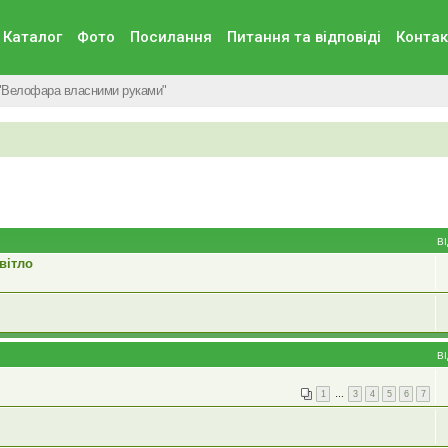
Каталог
Фото
Посилання
Питання та вiдповiдi
Контак
"Велофара власними руками"
В
вітло
В
1
…
3
4
5
6
7