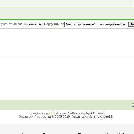
увати теми за:
Сортувати за
Працює на
phpBB
® Forum Software © phpBB Limited
Український переклад © 2005-2019
Українська підтримка phpBB