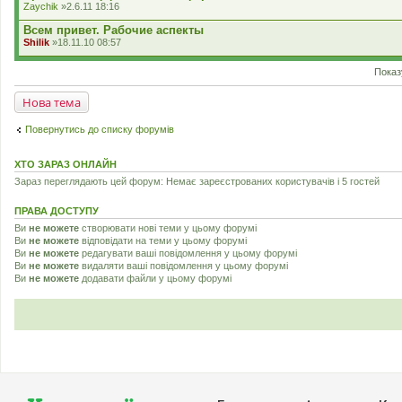
л
Zaychik
»2.6.11 18:16
н
а
н
д
Всем привет. Рабочие аспекты
я
е
Shilik
»18.11.10 08:57
н
н
я
Показ
Нова тема
Повернутись до списку форумів
ХТО ЗАРАЗ ОНЛАЙН
Зараз переглядають цей форум: Немає зареєстрованих користувачів і 5 гостей
ПРАВА ДОСТУПУ
Ви
не можете
створювати нові теми у цьому форумі
Ви
не можете
відповідати на теми у цьому форумі
Ви
не можете
редагувати ваші повідомлення у цьому форумі
Ви
не можете
видаляти ваші повідомлення у цьому форумі
Ви
не можете
додавати файли у цьому форумі