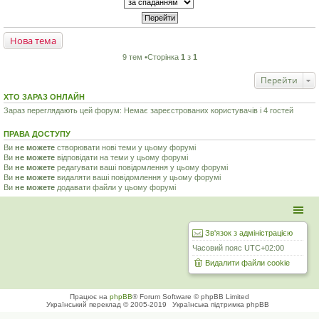
Нова тема
9 тем •Сторінка
1
з
1
Перейти
ХТО ЗАРАЗ ОНЛАЙН
Зараз переглядають цей форум: Немає зареєстрованих користувачів і 4 гостей
ПРАВА ДОСТУПУ
Ви
не можете
створювати нові теми у цьому форумі
Ви
не можете
відповідати на теми у цьому форумі
Ви
не можете
редагувати ваші повідомлення у цьому форумі
Ви
не можете
видаляти ваші повідомлення у цьому форумі
Ви
не можете
додавати файли у цьому форумі
Зв'язок з адміністрацією
Часовий пояс
UTC+02:00
Видалити файли cookie
Працює на
phpBB
® Forum Software © phpBB Limited
Український переклад © 2005-2019
Українська підтримка phpBB