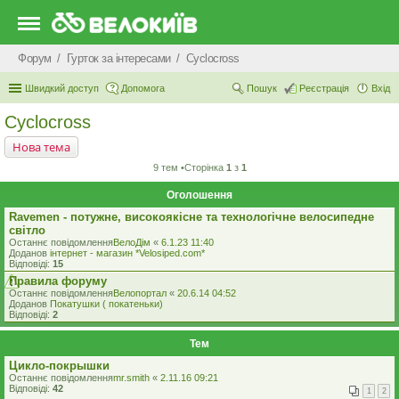
Форум
Гурток за інтересами
Cyclocross
Швидкий доступ
Допомога
Пошук
Реєстрація
Вхід
Cyclocross
Нова тема
9 тем •Сторінка
1
з
1
Оголошення
Ravemen - потужне, високоякісне та технологічне велосипедне
світло
Останнє повідомлення
ВелоДім
«
6.1.23 11:40
Доданов
iнтернет - магазин *Velosiped.com*
Відповіді:
15
Правила форуму
Останнє повідомлення
Велопортал
«
20.6.14 04:52
Доданов
Покатушки ( покатеньки)
Відповіді:
2
Тем
Цикло-покрышки
Останнє повідомлення
mr.smith
«
2.11.16 09:21
Відповіді:
42
1
2