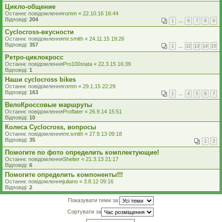
Цикло-общение
Останнє повідомлення
romm
«
22.10.16 16:44
Відповіді:
204
1
…
6
7
8
9
Cyclocross-вкусности
Останнє повідомлення
mr.smith
«
24.11.15 19:26
Відповіді:
357
1
…
12
13
14
15
Ретро-циклокросс
Останнє повідомлення
Pro100stata
«
22.3.15 16:39
Відповіді:
1
Наши cyclocross bikes
Останнє повідомлення
romm
«
29.1.15 22:29
Відповіді:
163
1
…
4
5
6
7
ВелоКроссовые маршруты
Останнє повідомлення
Proflater
«
26.9.14 15:51
Відповіді:
10
Колеса Cyclocross, вопросы
Останнє повідомлення
mr.smith
«
27.9.13 09:18
Відповіді:
35
1
2
Помогите по фото определить комплектующие!
Останнє повідомлення
Shelter
«
21.3.13 21:17
Відповіді:
6
Помогите определить компоненты!!!
Останнє повідомлення
juliano
«
3.8.12 09:16
Відповіді:
2
Показувати теми за:
Сортувати за