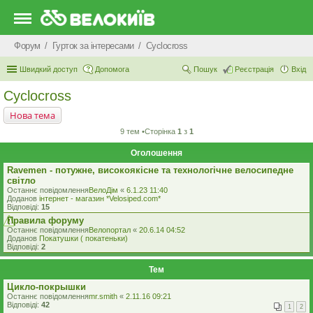
Форум
Гурток за інтересами
Cyclocross
Швидкий доступ
Допомога
Пошук
Реєстрація
Вхід
Cyclocross
Нова тема
9 тем •Сторінка
1
з
1
Оголошення
Ravemen - потужне, високоякісне та технологічне велосипедне
світло
Останнє повідомлення
ВелоДім
«
6.1.23 11:40
Доданов
iнтернет - магазин *Velosiped.com*
Відповіді:
15
Правила форуму
Останнє повідомлення
Велопортал
«
20.6.14 04:52
Доданов
Покатушки ( покатеньки)
Відповіді:
2
Тем
Цикло-покрышки
Останнє повідомлення
mr.smith
«
2.11.16 09:21
Відповіді:
42
1
2