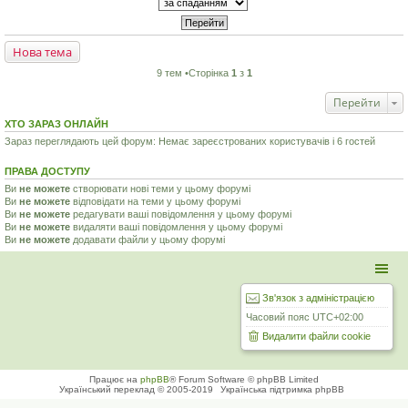
Нова тема
9 тем •Сторінка
1
з
1
Перейти
ХТО ЗАРАЗ ОНЛАЙН
Зараз переглядають цей форум: Немає зареєстрованих користувачів і 6 гостей
ПРАВА ДОСТУПУ
Ви
не можете
створювати нові теми у цьому форумі
Ви
не можете
відповідати на теми у цьому форумі
Ви
не можете
редагувати ваші повідомлення у цьому форумі
Ви
не можете
видаляти ваші повідомлення у цьому форумі
Ви
не можете
додавати файли у цьому форумі
Зв'язок з адміністрацією
Часовий пояс
UTC+02:00
Видалити файли cookie
Працює на
phpBB
® Forum Software © phpBB Limited
Український переклад © 2005-2019
Українська підтримка phpBB