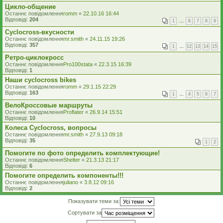
Цикло-общение
Останнє повідомлення
romm
«
22.10.16 16:44
Відповіді:
204
1
…
6
7
8
9
Cyclocross-вкусности
Останнє повідомлення
mr.smith
«
24.11.15 19:26
Відповіді:
357
1
…
12
13
14
15
Ретро-циклокросс
Останнє повідомлення
Pro100stata
«
22.3.15 16:39
Відповіді:
1
Наши cyclocross bikes
Останнє повідомлення
romm
«
29.1.15 22:29
Відповіді:
163
1
…
4
5
6
7
ВелоКроссовые маршруты
Останнє повідомлення
Proflater
«
26.9.14 15:51
Відповіді:
10
Колеса Cyclocross, вопросы
Останнє повідомлення
mr.smith
«
27.9.13 09:18
Відповіді:
35
1
2
Помогите по фото определить комплектующие!
Останнє повідомлення
Shelter
«
21.3.13 21:17
Відповіді:
6
Помогите определить компоненты!!!
Останнє повідомлення
juliano
«
3.8.12 09:16
Відповіді:
2
Показувати теми за:
Сортувати за