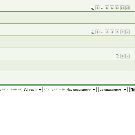
1
…
11
12
13
14
15
1
…
3
4
5
6
7
1
2
увати теми за:
Сортувати за