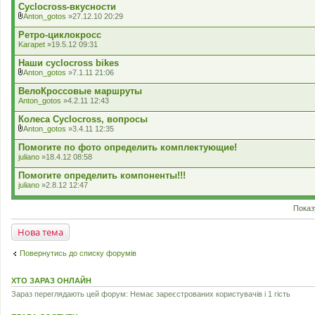
к
Cyclocross-вкусности
л
Anton_gotos
»27.12.10 20:29
а
В
д
к
Ретро-циклокросс
е
л
Karapet
»19.5.12 09:31
н
а
н
д
Наши cyclocross bikes
я
е
Anton_gotos
»7.1.11 21:06
н
В
н
к
ВелоКроссовые маршруты
я
л
Anton_gotos
»4.2.11 12:43
а
д
Колеса Cyclocross, вопросы
е
Anton_gotos
»3.4.11 12:35
н
В
н
к
Помогите по фото определить комплектующие!
я
л
juliano
»18.4.12 08:58
а
д
Помогите определить компоненты!!!
е
juliano
»2.8.12 12:47
н
н
я
Показ
Нова тема
Повернутись до списку форумів
ХТО ЗАРАЗ ОНЛАЙН
Зараз переглядають цей форум: Немає зареєстрованих користувачів і 1 гість