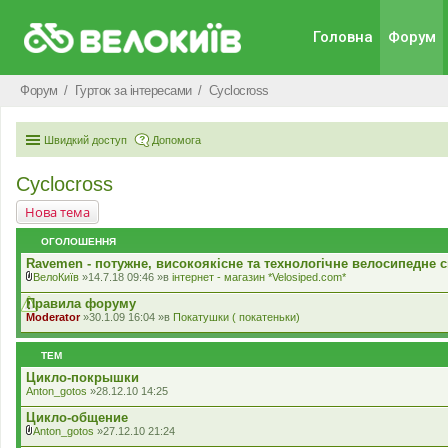
Головна
Форум
Форум
Гурток за інтересами
Cyclocross
Швидкий доступ
Допомога
Cyclocross
Нова тема
ОГОЛОШЕННЯ
Ravemen - потужне, високоякісне та технологічне велосипедне с
ВелоКиїв
»14.7.18 09:46 »в
iнтернет - магазин *Velosiped.com*
В
к
Правила форуму
л
Moderator
»30.1.09 16:04 »в
Покатушки ( покатеньки)
а
д
е
ТЕМ
н
н
Цикло-покрышки
я
Anton_gotos
»28.12.10 14:25
Цикло-общение
Anton_gotos
»27.12.10 21:24
В