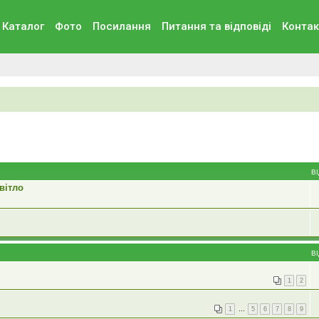
Каталог
Фото
Посилання
Питання та вiдповiдi
Контак
В
вітло
В
1
2
1
…
5
6
7
8
9