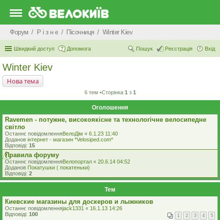
Форум
Р i з н е
Пісочниця
Winter Kiev
Швидкий доступ
Допомога
Пошук
Реєстрація
Вхід
Winter Kiev
Нова тема
6 тем •Сторінка
1
з
1
Оголошення
Ravemen - потужне, високоякісне та технологічне велосипедне
світло
Останнє повідомлення
ВелоДім
«
6.1.23 11:40
Доданов
iнтернет - магазин *Velosiped.com*
Відповіді:
15
Правила форуму
Останнє повідомлення
Велопортал
«
20.6.14 04:52
Доданов
Покатушки ( покатеньки)
Відповіді:
2
Тем
Киевские магазины для доскеров и лыжников
Останнє повідомлення
jack1331
«
16.1.13 14:26
Відповіді:
100
1
2
3
4
5