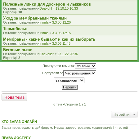
Полезные линки для доскеров и лыжников
Останнє повідомлення
DpakoH
«
19.10.10 10:33
Відповіді:
10
Уход за мембранными тканями
Останнє повідомлення
Irinula
«
3.3.06 12:20
Термобелье
Останнє повідомлення
Irinula
«
3.3.06 12:15
Мембраны - какие бывают и как их выбирать
Останнє повідомлення
Irinula
«
3.3.06 11:45
Беговые лыжи
Останнє повідомлення
Chevalier
«
23.1.22 20:36
Відповіді:
2
Показувати теми за:
Сортувати за
Нова тема
6 тем •Сторінка
1
з
1
Перейти
ХТО ЗАРАЗ ОНЛАЙН
Зараз переглядають цей форум: Немає зареєстрованих користувачів і 4 гостей
ПРАВА ДОСТУПУ