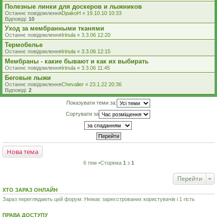
Полезные линки для доскеров и лыжников
Останнє повідомлення
DpakoH
«
19.10.10 10:33
Відповіді:
10
Уход за мембранными тканями
Останнє повідомлення
Irinula
«
3.3.06 12:20
Термобелье
Останнє повідомлення
Irinula
«
3.3.06 12:15
Мембраны - какие бывают и как их выбирать
Останнє повідомлення
Irinula
«
3.3.06 11:45
Беговые лыжи
Останнє повідомлення
Chevalier
«
23.1.22 20:36
Відповіді:
2
Показувати теми за:
Сортувати за
Нова тема
6 тем •Сторінка
1
з
1
Перейти
ХТО ЗАРАЗ ОНЛАЙН
Зараз переглядають цей форум: Немає зареєстрованих користувачів і 1 гість
ПРАВА ДОСТУПУ