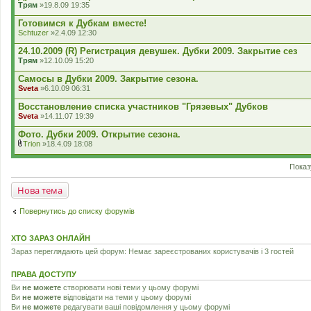
Трям
»19.8.09 19:35
Готовимся к Дубкам вместе!
Schtuzer
»2.4.09 12:30
24.10.2009 (R) Регистрация девушек. Дубки 2009. Закрытие сез
Трям
»12.10.09 15:20
Самосы в Дубки 2009. Закрытие сезона.
Sveta
»6.10.09 06:31
Восстановление списка участников "Грязевых" Дубков
Sveta
»14.11.07 19:39
Фото. Дубки 2009. Открытие сезона.
Trion
»18.4.09 18:08
В
к
Показ
л
а
д
Нова тема
е
н
н
Повернутись до списку форумів
я
ХТО ЗАРАЗ ОНЛАЙН
Зараз переглядають цей форум: Немає зареєстрованих користувачів і 3 гостей
ПРАВА ДОСТУПУ
Ви
не можете
створювати нові теми у цьому форумі
Ви
не можете
відповідати на теми у цьому форумі
Ви
не можете
редагувати ваші повідомлення у цьому форумі