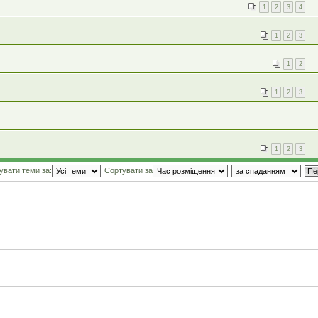
1
2
3
4
1
2
3
1
2
1
2
3
1
2
3
увати теми за:
Сортувати за