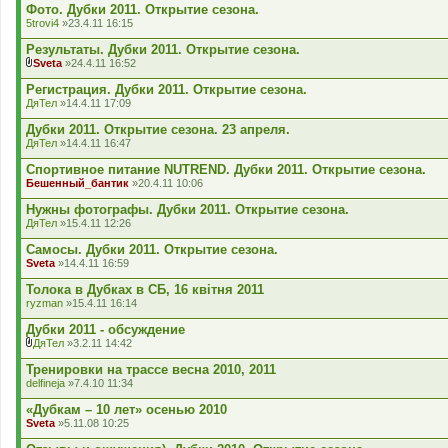
д
Фото. Дубки 2011. Открытие сезона.
е
5trovi4
»23.4.11 16:15
н
н
Результаты. Дубки 2011. Открытие сезона.
я
Sveta
»24.4.11 16:52
В
к
Регистрация. Дубки 2011. Открытие сезона.
л
ДяТел
»14.4.11 17:09
а
д
Дубки 2011. Открытие сезона. 23 апреля.
е
ДяТел
»14.4.11 16:47
н
н
Спортивное питание NUTREND. Дубки 2011. Открытие сезона.
я
Бешенный_бантик
»20.4.11 10:06
Нужны фотографы. Дубки 2011. Открытие сезона.
ДяТел
»15.4.11 12:26
Самосы. Дубки 2011. Открытие сезона.
Sveta
»14.4.11 16:59
Толока в Дубках в СБ, 16 квітня 2011
ryzman
»15.4.11 16:14
Дубки 2011 - обсуждение
ДяТел
»3.2.11 14:42
В
к
Тренировки на трассе весна 2010, 2011
л
delfineja
»7.4.10 11:34
а
д
«Дубкам – 10 лет» осенью 2010
е
Sveta
»5.11.08 10:25
н
н