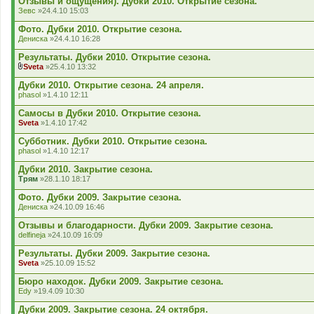
Отзывы и ощущения). Дубки 2010. Открытие сезона.
я
Зевс
»24.4.10 15:03
Фото. Дубки 2010. Открытие сезона.
Дениска
»24.4.10 16:28
Результаты. Дубки 2010. Открытие сезона.
Sveta
»25.4.10 13:32
В
к
Дубки 2010. Открытие сезона. 24 апреля.
л
phasol
»1.4.10 12:11
а
д
Самосы в Дубки 2010. Открытие сезона.
е
Sveta
»1.4.10 17:42
н
н
Субботник. Дубки 2010. Открытие сезона.
я
phasol
»1.4.10 12:17
Дубки 2010. Закрытие сезона.
Трям
»28.1.10 18:17
Фото. Дубки 2009. Закрытие сезона.
Дениска
»24.10.09 16:46
Отзывы и благодарности. Дубки 2009. Закрытие сезона.
delfineja
»24.10.09 16:09
Результаты. Дубки 2009. Закрытие сезона.
Sveta
»25.10.09 15:52
Бюро находок. Дубки 2009. Закрытие сезона.
Edy
»19.4.09 10:30
Дубки 2009. Закрытие сезона. 24 октября.