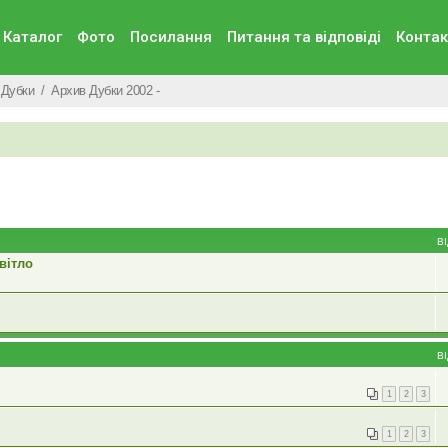
Каталог
Фото
Посилання
Питання та вiдповiдi
Контак
Дубки
Архив Дубки 2002 -
В
вітло
В
1
2
3
1
2
3