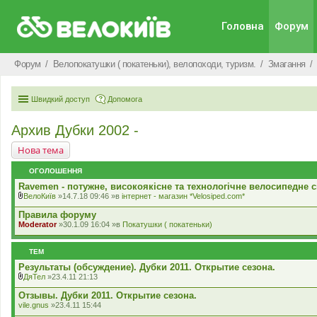
Головна
Форум
Форум
Велопокатушки ( покатеньки), велопоходи, туризм.
Змагання
Швидкий доступ
Допомога
Архив Дубки 2002 -
Нова тема
ОГОЛОШЕННЯ
Ravemen - потужне, високоякісне та технологічне велосипедне с
ВелоКиїв
»14.7.18 09:46 »в
iнтернет - магазин *Velosiped.com*
В
к
Правила форуму
л
Moderator
»30.1.09 16:04 »в
Покатушки ( покатеньки)
а
д
е
ТЕМ
н
н
Результаты (обсуждение). Дубки 2011. Открытие сезона.
я
ДяТел
»23.4.11 21:13
В
к
Отзывы. Дубки 2011. Открытие сезона.
л
vile.gnus
»23.4.11 15:44
а