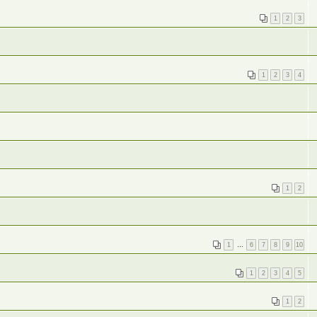
1
2
3
1
2
3
4
1
2
1
…
6
7
8
9
10
1
2
3
4
5
1
2