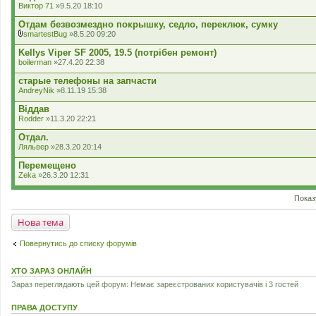
л
Виктор 71
»9.5.20 18:10
а
д
Отдам безвозмездно покрышку, седло, переклюк, сумку
е
smartestBug
»8.5.20 09:20
н
В
н
к
Kellys Viper SF 2005, 19.5 (потрібен ремонт)
я
л
boilerman
»27.4.20 22:38
а
д
старые телефоны на запчасти
е
AndreyNik
»8.11.19 15:38
н
н
Віддав
я
Rodder
»11.3.20 22:21
Отдал.
Ляльвер
»28.3.20 20:14
Перемещено
Zeka
»26.3.20 12:31
Показ
Нова тема
Повернутись до списку форумів
ХТО ЗАРАЗ ОНЛАЙН
Зараз переглядають цей форум: Немає зареєстрованих користувачів і 3 гостей
ПРАВА ДОСТУПУ