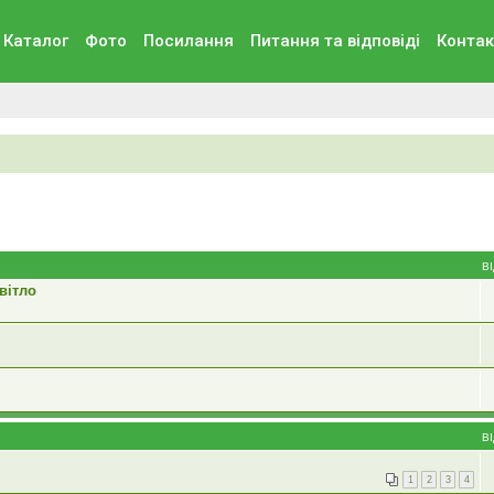
Каталог
Фото
Посилання
Питання та вiдповiдi
Контак
В
вітло
В
1
2
3
4