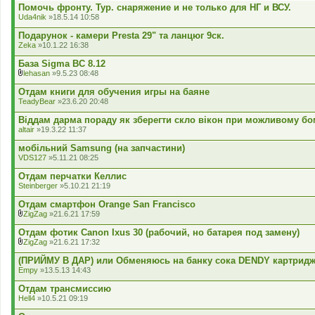
к
Помочь фронту. Тур. снаряжение и не только для НГ и ВСУ.
л
Uda4nik
»18.5.14 10:58
а
д
Подарунок - камери Presta 29" та ланцюг 9ск.
е
Zeka
»10.1.22 16:38
н
н
База Sigma BC 8.12
я
lehasan
»9.5.23 08:48
В
к
Отдам книги для обучения игры на баяне
л
TeadyBear
»23.6.20 20:48
а
д
Віддам дарма пораду як зберегти скло вікон при можливому бом
е
altair
»19.3.22 11:37
н
н
мобільний Samsung (на запчастини)
я
VDS127
»5.11.21 08:25
Отдам перчатки Келлис
Steinberger
»5.10.21 21:19
Отдам смартфон Orange San Francisco
ZigZag
»21.6.21 17:59
В
к
Отдам фотик Canon Ixus 30 (рабочий, но батарея под замену)
л
ZigZag
»21.6.21 17:32
а
В
д
к
(ПРИЙМУ В ДАР) или Обменяюсь на банку сока DENDY картрид
е
л
Empy
»13.5.13 14:43
н
а
н
д
Отдам трансмиссию
я
е
Hell4
»10.5.21 09:19
н
н