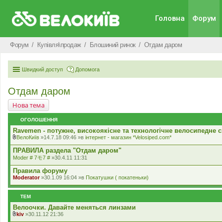
Головна
Форум
Форум
Купівля\продаж
Блошиний ринок
Отдам даром
Швидкий доступ
Допомога
Отдам даром
Нова тема
ОГОЛОШЕННЯ
Ravemen - потужне, високоякісне та технологічне велосипедне с
ВелоКиїв
»14.7.18 09:46 »в
iнтернет - магазин *Velosiped.com*
В
к
ПРАВИЛА раздела "Отдам даром"
л
Moder # 7モ7 #
»30.4.11 11:31
а
д
Правила форуму
е
Moderator
»30.1.09 16:04 »в
Покатушки ( покатеньки)
н
н
я
ТЕМ
Велоочки. Давайте меняться линзами
kiv
»30.11.12 21:36
В