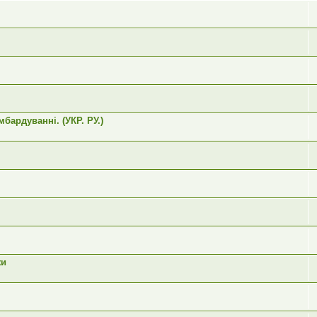
бардуванні. (УКР. РУ.)
жи