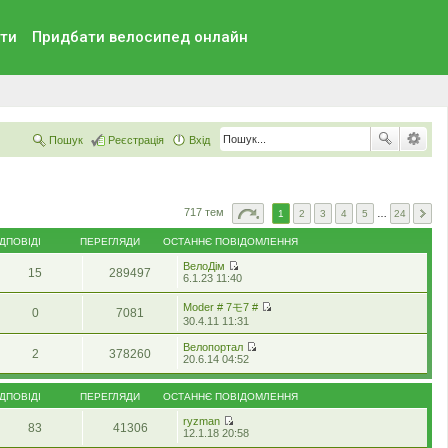
ти
Придбати велосипед онлайн
Пошук
Реєстрація
Вхід
717 тем
1
2
3
4
5
…
24
ІДПОВІДІ
ПЕРЕГЛЯДИ
ОСТАННЄ ПОВІДОМЛЕННЯ
ВелоДім
15
289497
П
6.1.23 11:40
е
р
Moder # 7モ7 #
0
7081
е
П
30.4.11 11:31
г
е
л
р
Велопортал
я
2
378260
е
П
20.6.14 04:52
н
г
е
у
л
р
т
я
е
и
ІДПОВІДІ
ПЕРЕГЛЯДИ
ОСТАННЄ ПОВІДОМЛЕННЯ
н
г
о
у
л
с
ryzman
т
83
41306
я
П
т
12.1.18 20:58
и
н
е
а