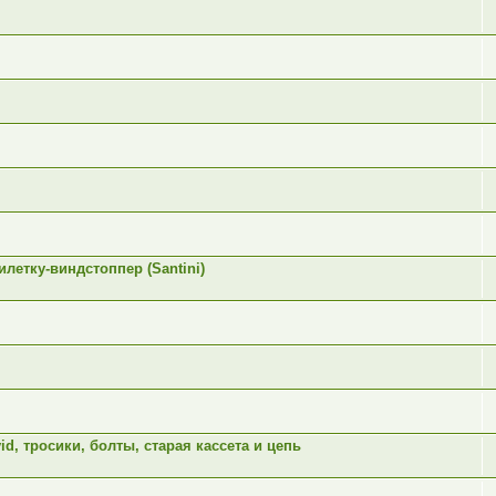
етку-виндстоппер (Santini)
d, тросики, болты, старая кассета и цепь