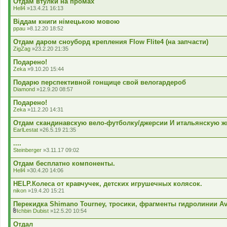
Отдам втулки на промах
я
Hell4
»13.4.21 16:13
Віддам книги німецькою мовою
ppau
»8.12.20 18:52
Отдам даром сноуборд крепления Flow Flite4 (на запчасти)
ZigZag
»23.2.20 21:35
Подарено!
Zeka
»9.10.20 15:44
Подарю перспективной гонщице свой велогардероб
Diamond
»12.9.20 08:57
Подарено!
Zeka
»11.2.20 14:31
Отдам скандинавскую вело-футболку/джерсии И итальянскую жил
EarlLestat
»26.5.19 21:35
....
Steinberger
»3.11.17 09:02
Отдам бесплатно компоненты.
Hell4
»30.4.20 14:06
HELP.Колеса от кравчучек, детских игрушечных колясок.
nikon
»19.4.20 15:21
Перекидка Shimano Tourney, тросики, фрагменты гидролинии Avi
Ichbin Dubist
»12.5.20 10:54
В
к
Отдал