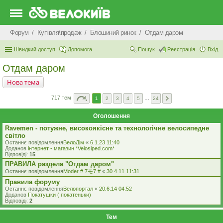
Форум
Купівля\продаж
Блошиний ринок
Отдам даром
Швидкий доступ
Допомога
Пошук
Реєстрація
Вхід
Отдам даром
Нова тема
717 тем
1
2
3
4
5
…
24
Оголошення
Ravemen - потужне, високоякісне та технологічне велосипедне
світло
Останнє повідомлення
ВелоДім
«
6.1.23 11:40
Доданов
iнтернет - магазин *Velosiped.com*
Відповіді:
15
ПРАВИЛА раздела "Отдам даром"
Останнє повідомлення
Moder # 7モ7 #
«
30.4.11 11:31
Правила форуму
Останнє повідомлення
Велопортал
«
20.6.14 04:52
Доданов
Покатушки ( покатеньки)
Відповіді:
2
Тем