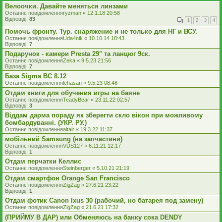
Велоочки. Давайте меняться линзами
Останнє повідомлення
ryzman
«
12.1.18 20:58
Відповіді:
83
1
2
3
4
Помочь фронту. Тур. снаряжение и не только для НГ и ВСУ.
Останнє повідомлення
Uda4nik
«
10.10.14 18:43
Відповіді:
7
Подарунок - камери Presta 29" та ланцюг 9ск.
Останнє повідомлення
Zeka
«
9.5.23 21:56
Відповіді:
7
База Sigma BC 8.12
Останнє повідомлення
lehasan
«
9.5.23 08:48
Отдам книги для обучения игры на баяне
Останнє повідомлення
TeadyBear
«
23.11.22 02:57
Відповіді:
3
Віддам дарма пораду як зберегти скло вікон при можливому
бомбардуванні. (УКР. РУ.)
Останнє повідомлення
altair
«
19.3.22 11:37
мобільний Samsung (на запчастини)
Останнє повідомлення
VDS127
«
6.11.21 12:17
Відповіді:
1
Отдам перчатки Келлис
Останнє повідомлення
Steinberger
«
5.10.21 21:19
Отдам смартфон Orange San Francisco
Останнє повідомлення
ZigZag
«
27.6.21 23:22
Відповіді:
1
Отдам фотик Canon Ixus 30 (рабочий, но батарея под замену)
Останнє повідомлення
ZigZag
«
21.6.21 17:32
(ПРИЙМУ В ДАР) или Обменяюсь на банку сока DENDY