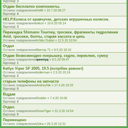
Відповіді:
3
Отдам бесплатно компоненты.
Останнє повідомлення
Hell4
«
10.7.20 08:27
Відповіді:
4
HELP.Колеса от кравчучек, детских игрушечных колясок.
Останнє повідомлення
nikon
«
10.6.20 05:14
Відповіді:
3
Перекидка Shimano Tourney, тросики, фрагменты гидролинии
Avid, тросики, болты, старая кассета и цепь
Останнє повідомлення
Ichbin Dubist
«
12.5.20 10:54
Отдал
Останнє повідомлення
Виктор 71
«
9.5.20 18:10
Отдам безвозмездно покрышку, седло, переклюк, сумку
Останнє повідомлення
qwertyq
«
8.5.20 09:47
Відповіді:
1
Kellys Viper SF 2005, 19.5 (потрібен ремонт)
Останнє повідомлення
boilerman
«
2.5.20 15:14
Відповіді:
2
старые телефоны на запчасти
Останнє повідомлення
AndreyNik
«
17.4.20 19:33
Відповіді:
5
Віддав
Останнє повідомлення
Rodder
«
7.4.20 10:06
Відповіді:
2
Отдал.
Останнє повідомлення
SnowTiger
«
31.3.20 14:54
Відповіді:
5
Перемещено
Останнє повідомлення
Zeka
«
26.3.20 12:31