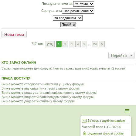
Показувати теми за:
Сортувати за
Нова тема
717 тем
1
2
3
4
5
…
24
Перейти
ХТО ЗАРАЗ ОНЛАЙН
Зараз переглядають цей форум: Немає зареєстрованих користувачів і 2 гостей
ПРАВА ДОСТУПУ
Ви
не можете
створювати нові теми у цьому форумі
Ви
не можете
відповідати на теми у цьому форумі
Ви
не можете
редагувати ваші повідомлення у цьому форумі
Ви
не можете
видаляти ваші повідомлення у цьому форумі
Ви
не можете
додавати файли у цьому форумі
Зв'язок з адміністрацією
Часовий пояс
UTC+02:00
Видалити файли cookie