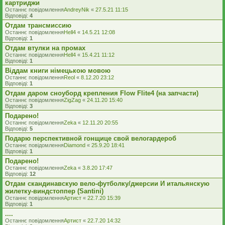
картриджи
Останнє повідомлення
AndreyNik
«
27.5.21 11:15
Відповіді:
4
Отдам трансмиссию
Останнє повідомлення
Hell4
«
14.5.21 12:08
Відповіді:
1
Отдам втулки на промах
Останнє повідомлення
Hell4
«
15.4.21 11:12
Відповіді:
1
Віддам книги німецькою мовою
Останнє повідомлення
Reol
«
8.12.20 23:12
Відповіді:
1
Отдам даром сноуборд крепления Flow Flite4 (на запчасти)
Останнє повідомлення
ZigZag
«
24.11.20 15:40
Відповіді:
3
Подарено!
Останнє повідомлення
Zeka
«
12.11.20 20:55
Відповіді:
5
Подарю перспективной гонщице свой велогардероб
Останнє повідомлення
Diamond
«
25.9.20 18:41
Відповіді:
1
Подарено!
Останнє повідомлення
Zeka
«
3.8.20 17:47
Відповіді:
12
Отдам скандинавскую вело-футболку/джерсии И итальянскую
жилетку-виндстоппер (Santini)
Останнє повідомлення
Артист
«
22.7.20 15:39
Відповіді:
1
....
Останнє повідомлення
Артист
«
22.7.20 14:32