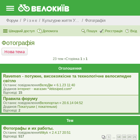
Форум
Р i з н е
Культурне життя України: турбота про духовну спадщину країни, та культурний розвиток генофонду нації
Фотографія
Швидкий доступ
Допомога
Пошук
Реєстрація
Вхід
Фотографія
Нова тема
23 тем •Сторінка
1
з
1
Оголошення
Ravemen - потужне, високоякісне та технологічне велосипедне
світло
Останнє повідомлення
ВелоДім
«
6.1.23 11:40
Доданов
iнтернет - магазин *Velosiped.com*
Відповіді:
15
Правила форуму
Останнє повідомлення
Велопортал
«
20.6.14 04:52
Доданов
Покатушки ( покатеньки)
Відповіді:
2
Тем
Фотографы и их работы.
Останнє повідомлення
Wityk
«
2.4.17 20:51
Відповіді:
517
1
…
18
19
20
21