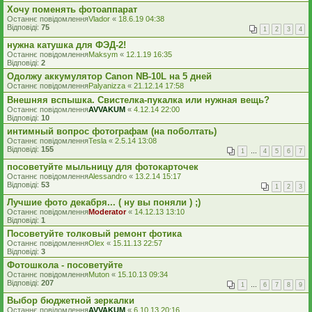
Хочу поменять фотоаппарат
Останнє повідомлення
Vlador
«
18.6.19 04:38
Відповіді:
75
1
2
3
4
нужна катушка для ФЭД-2!
Останнє повідомлення
Maksym
«
12.1.19 16:35
Відповіді:
2
Одолжу аккумулятор Canon NB-10L на 5 дней
Останнє повідомлення
Palyanizza
«
21.12.14 17:58
Внешняя вспышка. Свистелка-пукалка или нужная вещь?
Останнє повідомлення
AVVAKUM
«
4.12.14 22:00
Відповіді:
10
интимный вопрос фотографам (на поболтать)
Останнє повідомлення
Tesla
«
2.5.14 13:08
Відповіді:
155
1
…
4
5
6
7
посоветуйте мыльницу для фотокарточек
Останнє повідомлення
Alessandro
«
13.2.14 15:17
Відповіді:
53
1
2
3
Лучшие фото декабря... ( ну вы поняли ) ;)
Останнє повідомлення
Moderator
«
14.12.13 13:10
Відповіді:
1
Посоветуйте толковый ремонт фотика
Останнє повідомлення
Olex
«
15.11.13 22:57
Відповіді:
3
Фотошкола - посоветуйте
Останнє повідомлення
Muton
«
15.10.13 09:34
Відповіді:
207
1
…
6
7
8
9
Выбор бюджетной зеркалки
Останнє повідомлення
AVVAKUM
«
6.10.13 20:16