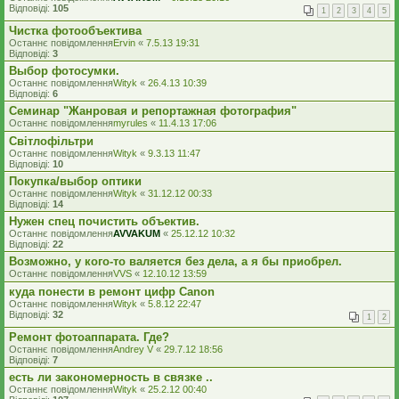
Відповіді:
105
1
2
3
4
5
Чистка фотообъектива
Останнє повідомлення
Ervin
«
7.5.13 19:31
Відповіді:
3
Выбор фотосумки.
Останнє повідомлення
Wityk
«
26.4.13 10:39
Відповіді:
6
Семинар "Жанровая и репортажная фотография"
Останнє повідомлення
myrules
«
11.4.13 17:06
Світлофільтри
Останнє повідомлення
Wityk
«
9.3.13 11:47
Відповіді:
10
Покупка/выбор оптики
Останнє повідомлення
Wityk
«
31.12.12 00:33
Відповіді:
14
Нужен спец почистить объектив.
Останнє повідомлення
AVVAKUM
«
25.12.12 10:32
Відповіді:
22
Возможно, у кого-то валяется без дела, а я бы приобрел.
Останнє повідомлення
VVS
«
12.10.12 13:59
куда понести в ремонт цифр Canon
Останнє повідомлення
Wityk
«
5.8.12 22:47
Відповіді:
32
1
2
Ремонт фотоаппарата. Где?
Останнє повідомлення
Andrey V
«
29.7.12 18:56
Відповіді:
7
есть ли закономерность в связке ..
Останнє повідомлення
Wityk
«
25.2.12 00:40