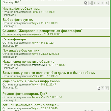
Відповіді:
105
1
2
3
4
5
Чистка фотообъектива
Останнє повідомлення
Ervin
«
7.5.13 19:31
Відповіді:
3
Выбор фотосумки.
Останнє повідомлення
Wityk
«
26.4.13 10:39
Відповіді:
6
Семинар "Жанровая и репортажная фотография"
Останнє повідомлення
myrules
«
11.4.13 17:06
Світлофільтри
Останнє повідомлення
Wityk
«
9.3.13 11:47
Відповіді:
10
Покупка/выбор оптики
Останнє повідомлення
Wityk
«
31.12.12 00:33
Відповіді:
14
Нужен спец почистить объектив.
Останнє повідомлення
AVVAKUM
«
25.12.12 10:32
Відповіді:
22
Возможно, у кого-то валяется без дела, а я бы приобрел.
Останнє повідомлення
VVS
«
12.10.12 13:59
куда понести в ремонт цифр Canon
Останнє повідомлення
Wityk
«
5.8.12 22:47
Відповіді:
32
1
2
Ремонт фотоаппарата. Где?
Останнє повідомлення
Andrey V
«
29.7.12 18:56
Відповіді:
7
есть ли закономерность в связке ..
Останнє повідомлення
Wityk
«
25.2.12 00:40