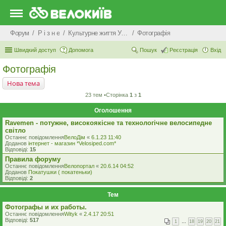
Форум
Р i з н е
Культурне життя України: турбота про духовну спадщину країни, та культурний розвиток генофонду нації
Фотографія
Швидкий доступ
Допомога
Пошук
Реєстрація
Вхід
Фотографія
Нова тема
23 тем •Сторінка
1
з
1
Оголошення
Ravemen - потужне, високоякісне та технологічне велосипедне
світло
Останнє повідомлення
ВелоДім
«
6.1.23 11:40
Доданов
iнтернет - магазин *Velosiped.com*
Відповіді:
15
Правила форуму
Останнє повідомлення
Велопортал
«
20.6.14 04:52
Доданов
Покатушки ( покатеньки)
Відповіді:
2
Тем
Фотографы и их работы.
Останнє повідомлення
Wityk
«
2.4.17 20:51
Відповіді:
517
1
…
18
19
20
21