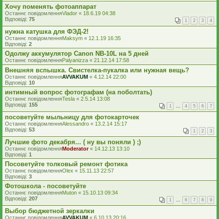
Хочу поменять фотоаппарат
Останнє повідомлення
Vlador
«
18.6.19 04:38
Відповіді:
75
1
2
3
4
нужна катушка для ФЭД-2!
Останнє повідомлення
Maksym
«
12.1.19 16:35
Відповіді:
2
Одолжу аккумулятор Canon NB-10L на 5 дней
Останнє повідомлення
Palyanizza
«
21.12.14 17:58
Внешняя вспышка. Свистелка-пукалка или нужная вещь?
Останнє повідомлення
AVVAKUM
«
4.12.14 22:00
Відповіді:
10
интимный вопрос фотографам (на поболтать)
Останнє повідомлення
Tesla
«
2.5.14 13:08
Відповіді:
155
1
…
4
5
6
7
посоветуйте мыльницу для фотокарточек
Останнє повідомлення
Alessandro
«
13.2.14 15:17
Відповіді:
53
1
2
3
Лучшие фото декабря... ( ну вы поняли ) ;)
Останнє повідомлення
Moderator
«
14.12.13 13:10
Відповіді:
1
Посоветуйте толковый ремонт фотика
Останнє повідомлення
Olex
«
15.11.13 22:57
Відповіді:
3
Фотошкола - посоветуйте
Останнє повідомлення
Muton
«
15.10.13 09:34
Відповіді:
207
1
…
6
7
8
9
Выбор бюджетной зеркалки
Останнє повідомлення
AVVAKUM
«
6.10.13 20:16