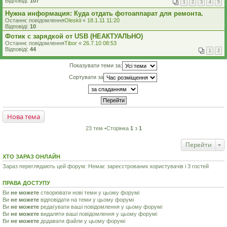
Відповіді:
107
1
2
3
4
5
Нужна информация: Куда отдать фотоаппарат для ремонта.
Останнє повідомлення
Oleskii
«
18.1.11 11:20
Відповіді:
10
Фотик с зарядкой от USB (НЕАКТУАЛЬНО)
Останнє повідомлення
Tibor
«
26.7.10 08:53
Відповіді:
44
1
2
Показувати теми за:
Сортувати за
Нова тема
23 тем •Сторінка
1
з
1
Перейти
ХТО ЗАРАЗ ОНЛАЙН
Зараз переглядають цей форум: Немає зареєстрованих користувачів і 3 гостей
ПРАВА ДОСТУПУ
Ви
не можете
створювати нові теми у цьому форумі
Ви
не можете
відповідати на теми у цьому форумі
Ви
не можете
редагувати ваші повідомлення у цьому форумі
Ви
не можете
видаляти ваші повідомлення у цьому форумі
Ви
не можете
додавати файли у цьому форумі