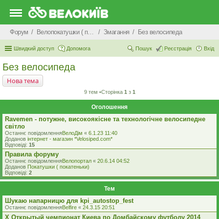
Форум
Велопокатушки ( покатеньки), велопоходи, туризм.
Змагання
Без велосипеда
Швидкий доступ
Допомога
Пошук
Реєстрація
Вхід
Без велосипеда
Нова тема
9 тем •Сторінка
1
з
1
Оголошення
Ravemen - потужне, високоякісне та технологічне велосипедне
світло
Останнє повідомлення
ВелоДім
«
6.1.23 11:40
Доданов
iнтернет - магазин *Velosiped.com*
Відповіді:
15
Правила форуму
Останнє повідомлення
Велопортал
«
20.6.14 04:52
Доданов
Покатушки ( покатеньки)
Відповіді:
2
Тем
Шукаю напарницю для kpi_autostop_fest
Останнє повідомлення
Belfire
«
24.3.15 20:51
X Открытый чемпионат Киева по Домбайскому футболу 2014