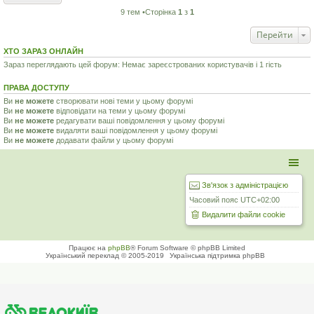
9 тем •Сторінка
1
з
1
Перейти
ХТО ЗАРАЗ ОНЛАЙН
Зараз переглядають цей форум: Немає зареєстрованих користувачів і 1 гість
ПРАВА ДОСТУПУ
Ви
не можете
створювати нові теми у цьому форумі
Ви
не можете
відповідати на теми у цьому форумі
Ви
не можете
редагувати ваші повідомлення у цьому форумі
Ви
не можете
видаляти ваші повідомлення у цьому форумі
Ви
не можете
додавати файли у цьому форумі
Зв'язок з адміністрацією
Часовий пояс
UTC+02:00
Видалити файли cookie
Працює на
phpBB
® Forum Software © phpBB Limited
Український переклад © 2005-2019
Українська підтримка phpBB