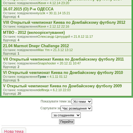
Останнє повідомлення
Женя
«
4.12.14 23:20
16.07.2015 (O) Р-н ОДЕССА
Останнє повідомлення
yozik
«
30.11.14 15:21
Відповіді:
4
VIII Открытый чемпионат Киева по Домбайскому футболу 2012
Останнє повідомлення
Женя
«
2.12.12 22:16
MTBO - 2012 (велоорієнтування)
Останнє повідомлення
Олександр Цепурдей
«
21.8.12 11:17
Відповіді:
4
21.04 Marmot Dnepr Challenge 2012
Останнє повідомлення
Max Ym
«
21.3.12 13:12
Відповіді:
1
VII Открытый чемпионат Киева по Домбайскому футболу 2011
Останнє повідомлення
Snapshooter
«
20.12.11 10:47
Відповіді:
2
VI Открытый чемпионат Киева по Домбайскому футболу 2010
Останнє повідомлення
Трям
«
4.1.11 01:12
Відповіді:
5
V Открытый чемпионат Киева по Домбайскому футболу 2009
Останнє повідомлення
delfineja
«
6.2.10 22:03
Відповіді:
20
Показувати теми за:
Сортувати за
Нова тема