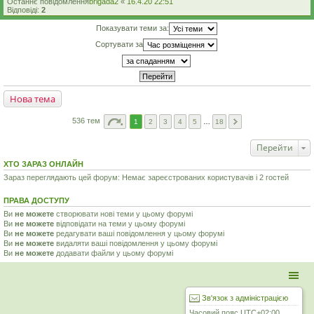
Останнє повідомлення
brigada2
«
16.4.20 22:51
Відповіді:
2
Показувати теми за:
Сортувати за
Нова тема
536 тем
1
2
3
4
5
…
18
Перейти
ХТО ЗАРАЗ ОНЛАЙН
Зараз переглядають цей форум: Немає зареєстрованих користувачів і 2 гостей
ПРАВА ДОСТУПУ
Ви
не можете
створювати нові теми у цьому форумі
Ви
не можете
відповідати на теми у цьому форумі
Ви
не можете
редагувати ваші повідомлення у цьому форумі
Ви
не можете
видаляти ваші повідомлення у цьому форумі
Ви
не можете
додавати файли у цьому форумі
Зв'язок з адміністрацією
Часовий пояс
UTC+02:00