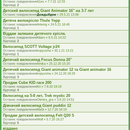
Останнє повідомлення
A1ex
«
7.7.21 12:33
Відповіді:
2
Детский велосипед Giant Animator 16'' на 3-7 лет
Останнє повідомлення
ДождьИдем
«
29.5.21 13:08
Дитяче велокрісло Thule Yepp
Останнє повідомлення
Artemg
«
24.5.21 16:40
Відповіді:
1
Віддам залишки дитячого крісла.
Останнє повідомлення
Kitaro
«
6.5.21 14:22
Відповіді:
2
Велосипед SCOTT Voltage jr24
Останнє повідомлення
kopyosha
«
30.1.21 13:21
Відповіді:
1
Дитячий велосипед Focus Donna 20''
Останнє повідомлення
Amika
«
25.12.20 15:20
Дитячий велосипед Giant animator 12 та Giant animator 16
Останнє повідомлення
kopyosha
«
24.12.20 18:29
Відповіді:
3
Продам Cube KID race 200
Останнє повідомлення
Kri
«
7.8.20 19:19
Відповіді:
4
Велосипед на 5-8 лет, Trek mystic 20
Останнє повідомлення
Olenka_gra
«
3.8.20 14:51
Дівчачий велосипед Giant puddin 12
Останнє повідомлення
MaSt
«
12.7.20 18:19
Продам детский велосипед Felt Q20 S
Останнє повідомлення
Wolf
«
5.7.20 16:27
Відповіді:
5
віддано