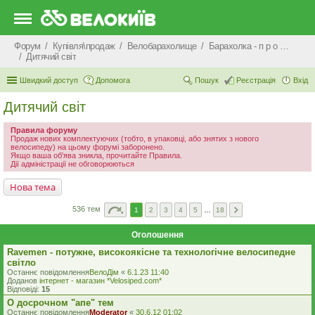
Форум
Купівля\продаж
Велобарахолище
Барахолка - п р о д а ж
Дитячий світ
Швидкий доступ
Допомога
Пошук
Реєстрація
Вхід
Дитячий світ
Правила форуму
Продаж нових комплектуючих (тобто, в упаковці, або знятих з нового
велосипеду) на цьому форумі заборонено.
Якщо ваша об'ява зникла, прочитайте Правила.
Дії адміністрації не обговорюються
Нова тема
536 тем
1
2
3
4
5
…
18
Оголошення
Ravemen - потужне, високоякісне та технологічне велосипедне
світло
Останнє повідомлення
ВелоДім
«
6.1.23 11:40
Доданов
iнтернет - магазин *Velosiped.com*
Відповіді:
15
О досрочном "апе" тем
Останнє повідомлення
Moderator
«
30.6.12 01:02