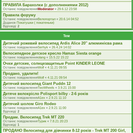
ПРАВИЛА Барахолки (с дополнениями 2012)
Останнє повідомлення
Moderator
«
29.6.12 23:58
Правила форуму
Останнє повідомлення
Велопортал
«
20.6.14 04:52
Доданов
Покатушки ( покатеньки)
Відповіді:
2
Тем
Дитячий рожевий велосипед Ardis Alice 20'' алюминієва рама
Останнє повідомлення
Serhyk
«
26.4.24 14:02
Велосипедное детское кресло Hamax Siesta orange
Останнє повідомлення
olang
«
15.5.22 15:22
Очки детские, солнцезащитные Point KINDER LEONE
Останнє повідомлення
Wolf
«
4.11.21 09:55
Продано, удалите!
Останнє повідомлення
Wolf
«
4.11.21 09:54
Дитячий велосипед Giant Puddn 12
Останнє повідомлення
TwoWheels
«
3.9.21 15:00
Детяче велокрісло Polisport bilby - 2-6 років
Останнє повідомлення
A1ex
«
2.9.21 11:10
Дитячий шолом Giro Rodeo
Останнє повідомлення
A1ex
«
2.9.21 11:00
Відповіді:
2
Продам. Велосипед Trek MT 220
Останнє повідомлення
Турик
«
7.8.21 20:23
Відповіді:
1
ПРОДАНО Велосипед для дівчинки 8-12 років - Trek MT 200 Girl,