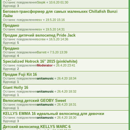
Останнє повідомлення
Stepik
«
10.6.20 01:30
Відповіді:
3
Беговел-трансформер для самых маленьких Chillafish Bunzi
Лайм
Останнє повідомлення
esv
«
19.5.20 15:16
Продано
Останнє повідомлення
esv
«
19.5.20 14:31
Продам дитячий велосипед Pride Jack
Останнє повідомлення
screw
«
16.5.20 14:36
Відповіді:
5
Продано
Останнє повідомлення
Barrett
«
7.5.20 13:39
Відповіді:
4
Specialized Hotrock 16" 2015 (pink/white)
Останнє повідомлення
Moderator
«
26.4.20 23:41
Відповіді:
2
Продам Fuji Kit 16
Останнє повідомлення
anitamusic
«
26.4.20 18:34
Відповіді:
1
Giant Holly 16
Останнє повідомлення
anitamusic
«
26.4.20 18:32
Відповіді:
1
Велосипед детский GEOBY Sweet
Останнє повідомлення
anitamusic
«
26.4.20 18:31
Відповіді:
1
KELLYS EMMA 16 идеальный велосипед для девочки
Останнє повідомлення
anitamusic
«
26.4.20 18:30
Відповіді:
3
Детский велосипед KELLYS MARC 6